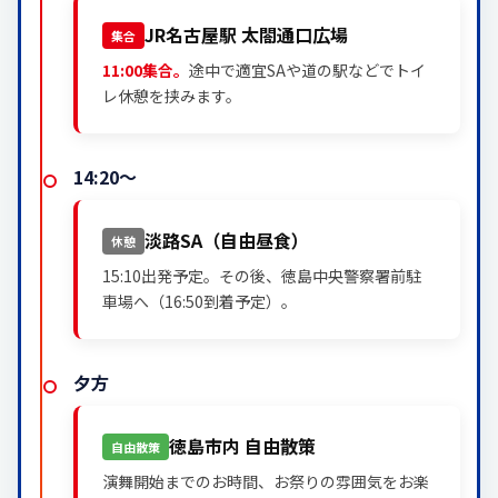
JR名古屋駅 太閤通口広場
集合
11:00集合。
途中で適宜SAや道の駅などでトイ
レ休憩を挟みます。
14:20～
淡路SA（自由昼食）
休憩
15:10出発予定。その後、徳島中央警察署前駐
車場へ（16:50到着予定）。
夕方
徳島市内 自由散策
自由散策
演舞開始までのお時間、お祭りの雰囲気をお楽