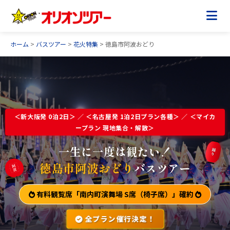
ホーム
>
バスツアー
>
花火特集
> 徳島市阿波おどり
＜新大阪発 0泊2日＞ ／ ＜名古屋発 1泊2日プラン各種＞ ／ ＜マイカ
ープラン 現地集合・解散＞
一生に一度は観たい！
踊り
徳島市阿波おどり
バスツアー
阿波
有料観覧席「南内町演舞場 S席（椅子席）」確約
全プラン催行決定！