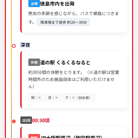
徳島市内を出発
出発
熱気の余韻を感じながら、バスで帰路につきま
す。
降車場まで徒歩 約20～30分
深夜
道の駅 くるくるなると
休憩
約30分間の休憩をとります。（※道の駅は営業
時間外のため施設自体はご利用いただけませ
ん）
朝：×
昼：×
夕：×（自由食）
00:30頃
2日目
JR大阪駅周辺（梅田駅周辺）
解散