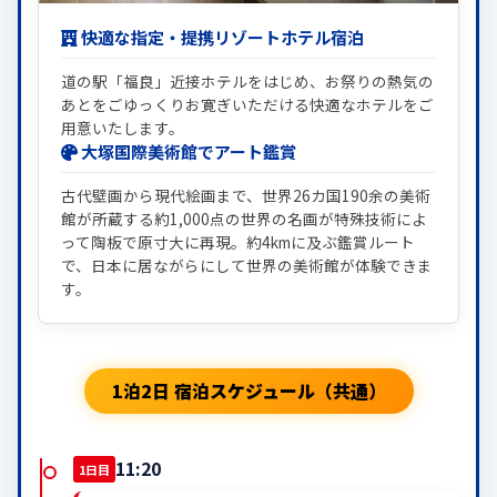
快適な指定・提携リゾートホテル宿泊
道の駅「福良」近接ホテルをはじめ、お祭りの熱気の
あとをごゆっくりお寛ぎいただける快適なホテルをご
用意いたします。
大塚国際美術館でアート鑑賞
古代壁画から現代絵画まで、世界26カ国190余の美術
館が所蔵する約1,000点の世界の名画が特殊技術によ
って陶板で原寸大に再現。約4kmに及ぶ鑑賞ルート
で、日本に居ながらにして世界の美術館が体験できま
す。
1泊2日 宿泊スケジュール（共通）
11:20
1日目