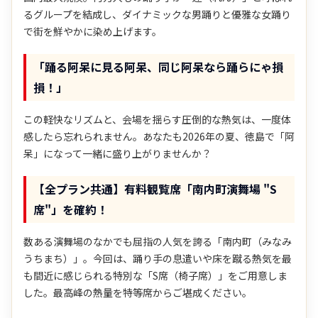
るグループを結成し、ダイナミックな男踊りと優雅な女踊り
で街を鮮やかに染め上げます。
「踊る阿呆に見る阿呆、同じ阿呆なら踊らにゃ損
損！」
この軽快なリズムと、会場を揺らす圧倒的な熱気は、一度体
感したら忘れられません。あなたも2026年の夏、徳島で「阿
呆」になって一緒に盛り上がりませんか？
【全プラン共通】有料観覧席「南内町演舞場 "S
席"」を確約！
数ある演舞場のなかでも屈指の人気を誇る「南内町（みなみ
うちまち）」。今回は、踊り手の息遣いや床を蹴る熱気を最
も間近に感じられる特別な「S席（椅子席）」をご用意しま
した。最高峰の熱量を特等席からご堪成ください。