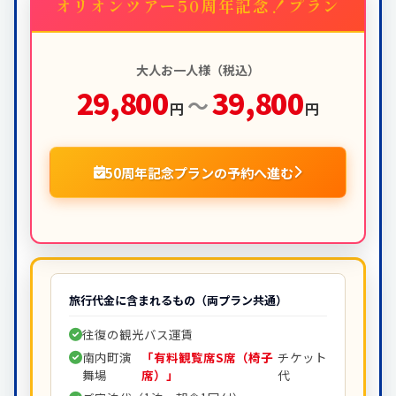
オリオンツアー50周年記念！プラン
大人お一人様（税込）
29,800
39,800
～
円
円
50周年記念プランの予約へ進む
旅行代金に含まれるもの（両プラン共通）
往復の観光バス運賃
南内町演
「有料観覧席S席（椅子
チケット
舞場
席）」
代