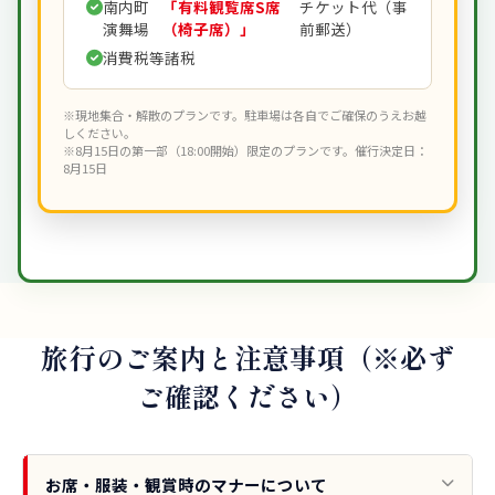
南内町
「有料観覧席S席
チケット代（事
演舞場
（椅子席）」
前郵送）
消費税等諸税
※現地集合・解散のプランです。駐車場は各自でご確保のうえお越
しください。
※8月15日の第一部（18:00開始）限定のプランです。催行決定日：
8月15日
旅行のご案内と注意事項（※必ず
ご確認ください）
お席・服装・観賞時のマナーについて