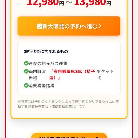
12,980
13,980
～
円
円
新大阪発の予約へ進む
旅行代金に含まれるもの
往復の観光バス運賃
南内町演
「有料観覧席S席（椅子
チケット
舞場
席）」
代
消費税等諸税
※当商品は予約のタイミングによって旅行代金がリアルタイムに変
動する時価販売商品（価格変動型商品）です。