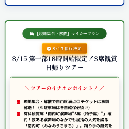
【現地集合・解散】マイカープラン
8/15 催行決定
8/15 第一部18時開始限定！S席観賞
日帰りツアー
＼ ツアーのイチオシポイント！ ／
現地集合・解散で自由度満点◎
チケットは事前
郵送！（※駐車場は各自確保必須※）
有料観覧席「南内町演舞場
"S席（椅子席）"
」確
約！数ある演舞場のなかでも屈指の人気を誇る
「南内町（みなみうちまち）」。踊り手の熱気を