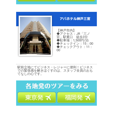
【神戸市内】
◆アクセス：JR「三ノ
宮」駅東口 徒歩3分
◆駐車場：1,500円/泊
◆チェックイン：15：00
◆チェックアウト：11：
00
駅前立地にてビジネス・レジャーに便利！ビジネス
での緊張感を解きほぐすのは、スタッフ全員のおも
てなしの心です。