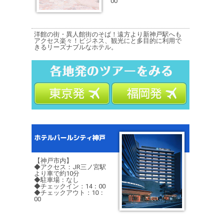
00
洋館の街・異人館街のそば！遠方より新神戸駅へも
アクセス楽々！ビジネス、観光にと多目的に利用で
きるリーズナブルなホテル。
【神戸市内】
◆アクセス：JR三ノ宮駅
より車で約10分
◆駐車場：なし
◆チェックイン：14：00
◆チェックアウト：10：
00