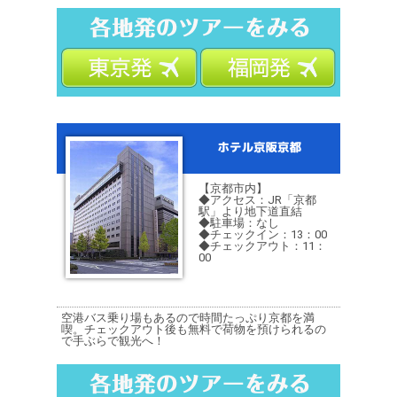
【京都市内】
◆アクセス：JR「京都
駅」より地下道直結
◆駐車場：なし
◆チェックイン：13：00
◆チェックアウト：11：
00
空港バス乗り場もあるので時間たっぷり京都を満
喫。チェックアウト後も無料で荷物を預けられるの
で手ぶらで観光へ！