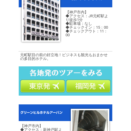
【神戸市内】
◆アクセス：JR元町駅よ
り徒歩1分
◆駐車場：なし
◆チェックイン：15：00
◆チェックアウト：11：
00
元町駅目の前の好立地！ビジネスも観光もおまかせ
の多目的ホテル。
【神戸市内】
◆アクセス：新神戸駅よ