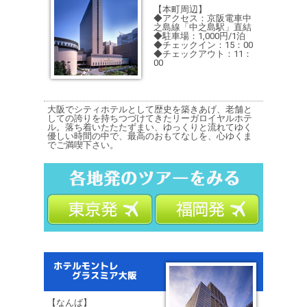
【本町周辺】
◆アクセス：京阪電車中
之島線「中之島駅」直結
◆駐車場：1,000円/1泊
◆チェックイン：15：00
◆チェックアウト：11：
00
大阪でシティホテルとして歴史を築きあげ、老舗と
しての誇りを持ちつづけてきたリーガロイヤルホテ
ル。落ち着いたたたずまい、ゆっくりと流れてゆく
優しい時間の中で、最高のおもてなしを、心ゆくま
でご満喫下さい。
【なんば】