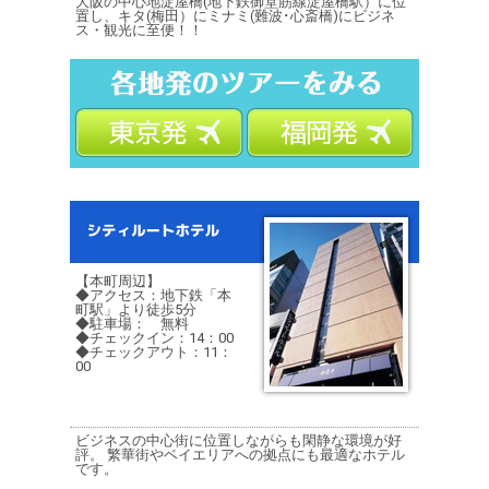
大阪の中心地淀屋橋(地下鉄御堂筋線淀屋橋駅）に位
置し、キタ(梅田）にミナミ(難波･心斎橋)にビジネ
ス・観光に至便！！
【本町周辺】
◆アクセス：地下鉄「本
町駅」より徒歩5分
◆駐車場： 無料
◆チェックイン：14：00
◆チェックアウト：11：
00
ビジネスの中心街に位置しながらも閑静な環境が好
評。 繁華街やベイエリアへの拠点にも最適なホテル
です。