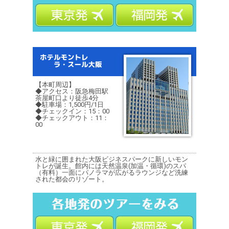
【本町周辺】
◆アクセス：阪急梅田駅
茶屋町口より徒歩4分
◆駐車場：1,500円/1日
◆チェックイン：15：00
◆チェックアウト：11：
00
水と緑に囲まれた大阪ビジネスパークに新しいモン
トレが誕生。館内には天然温泉(加温・循環)のスパ
（有料）一面にパノラマが広がるラウンジなど洗練
された都会のリゾート。