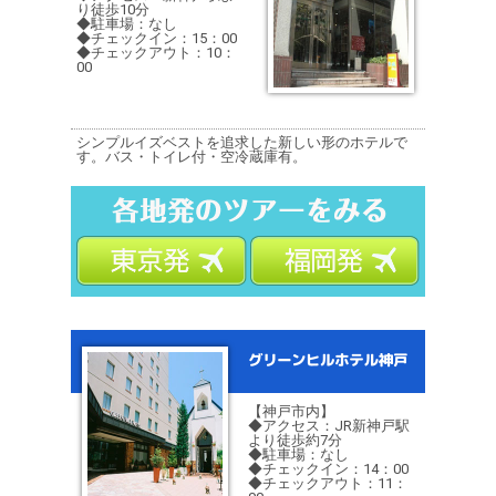
り徒歩10分
◆駐車場：なし
◆チェックイン：15：00
◆チェックアウト：10：
00
シンプルイズベストを追求した新しい形のホテルで
す。バス・トイレ付・空冷蔵庫有。
【神戸市内】
◆アクセス：JR新神戸駅
より徒歩約7分
◆駐車場：なし
◆チェックイン：14：00
◆チェックアウト：11：