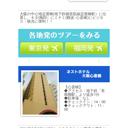
大阪の中心地淀屋橋(地下鉄御堂筋線淀屋橋駅）に位
置し、キタ(梅田）にミナミ(難波･心斎橋)にビジネ
ス・観光に便利！！
【心斎橋】
◆アクセス：地下鉄「長
堀橋駅」より徒歩1分
◆駐車場：なし
◆チェックイン：14：00
◆チェックアウト：11：
00