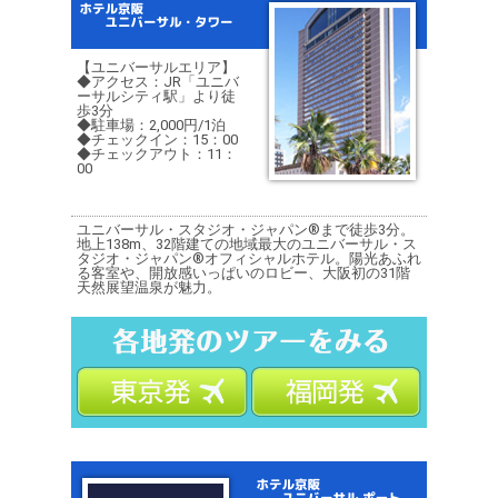
【ユニバーサルエリア】
◆アクセス：JR「ユニバ
ーサルシティ駅」より徒
歩3分
◆駐車場：2,000円/1泊
◆チェックイン：15：00
◆チェックアウト：11：
00
ユニバーサル・スタジオ・ジャパン®まで徒歩3分。
地上138m、32階建ての地域最大のユニバーサル・ス
タジオ・ジャパン®オフィシャルホテル。陽光あふれ
る客室や、開放感いっぱいのロビー、大阪初の31階
天然展望温泉が魅力。