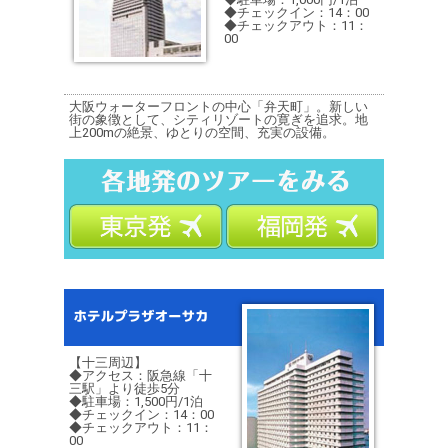
◆チェックイン：14：00
◆チェックアウト：11：
00
大阪ウォーターフロントの中心「弁天町」。新しい
街の象徴として、シティリゾートの寛ぎを追求。地
上200mの絶景、ゆとりの空間、充実の設備。
【十三周辺】
◆アクセス：阪急線「十
三駅」より徒歩5分
◆駐車場：1,500円/1泊
◆チェックイン：14：00
◆チェックアウト：11：
00