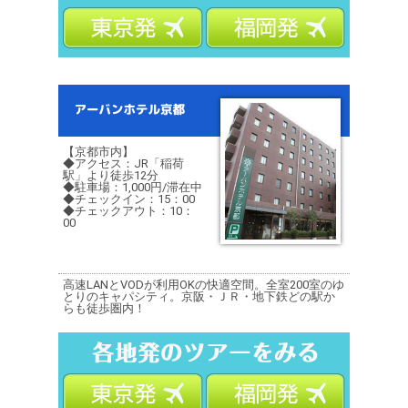
【京都市内】
◆アクセス：JR「稲荷
駅」より徒歩12分
◆駐車場：1,000円/滞在中
◆チェックイン：15：00
◆チェックアウト：10：
00
高速LANとVODが利用OKの快適空間。全室200室のゆ
とりのキャパシティ。京阪・ＪＲ・地下鉄どの駅か
らも徒歩圏内！