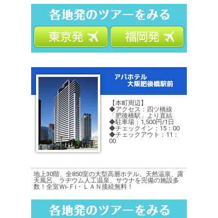
【本町周辺】
◆アクセス：四ツ橋線
「肥後橋駅」より直結
◆駐車場：1,500円/1日
◆チェックイン：15：00
◆チェックアウト：11：
00
地上30階、全850室の大型高層ホテル。天然温泉、露
天風呂、ラヂウム人工温泉、サウナを完備の施設多
数！全室Ｗi-Ｆi・ＬＡＮ接続無料！