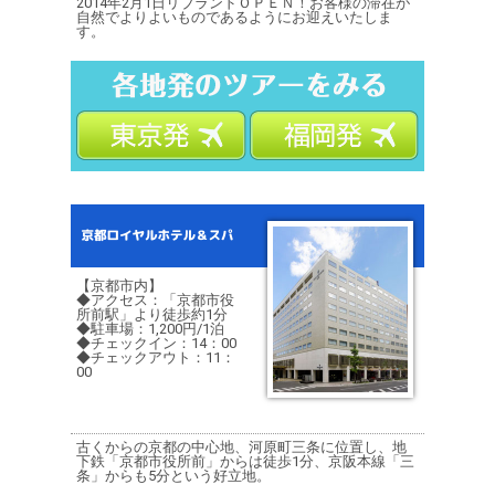
2014年2月1日リブランドＯＰＥＮ！お客様の滞在が
自然でよりよいものであるようにお迎えいたしま
す。
【京都市内】
◆アクセス：「京都市役
所前駅」より徒歩約1分
◆駐車場：1,200円/1泊
◆チェックイン：14：00
◆チェックアウト：11：
00
古くからの京都の中心地、河原町三条に位置し、地
下鉄「京都市役所前」からは徒歩1分、京阪本線「三
条」からも5分という好立地。