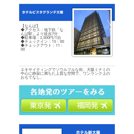
【なんば】
◆アクセス：地下鉄「な
んば駅」より徒歩7分
◆駐車場：2,500円/1泊
◆チェックイン：15：00
◆チェックアウト：11：
00
エキサイティングでソウルフルな街、大阪ミナミの
中心に静寂に満ちた上質な空間で、ワンランク上の
おもてなし。