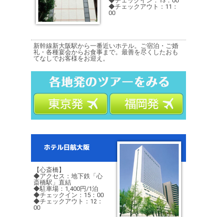
◆チェックイン：13：00
◆チェックアウト：11：
00
新幹線新大阪駅から一番近いホテル。ご宿泊・ご婚
礼・各種宴会からお食事まで。最善を尽くしたおも
てなしでお客様をお迎え。
【心斎橋】
◆アクセス：地下鉄「心
斎橋駅」直結
◆駐車場：1,400円/1泊
◆チェックイン：15：00
◆チェックアウト：12：
00