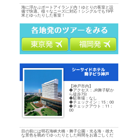
海に浮かぶポートアイランド内！ゆとりの客室と設
備で快適。様々なニーズに対応！シングルでも19平
米とゆったりした客室！
【神戸市内】
◆アクセス：JR舞子駅か
ら徒歩7分
◆駐車場：なし
◆チェックイン：15：00
◆チェックアウト：11：
00
目の前には明石海峡大橋・舞子公園・光る海・雄大
な景色を眺めてゆったりとした時間をお過ごしくだ