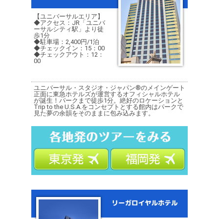
【ユニバーサルエリア】
◆アクセス：JR「ユニバ
ーサルシティ駅」より徒
歩1分
◆駐車場：2,400円/1泊
◆チェックイン：15：00
◆チェックアウト：12：
00
ユニバーサル・スタジオ・ジャパン®のメインゲート
正面に東急ホテルズが運営するオフィシャルホテル
が誕生！パークまで徒歩1分。絶好のロケーションと
Trip to the U.S.A.をコンセプトとする館内はパークで
見た夢の余韻をそのままに包み込みます。