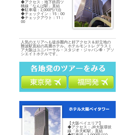
◆アクセス：地下鉄四ツ
橋線「なんば駅」直結
◆駐車場：2,000円/1泊
◆チェックイン：15：00
◆チェックアウト：11：
00
人気のエリアへも徒歩圏内と好アクセス＆好立地の
難波駅直結の高層ホテル。ホテルモントレ グラスミ
ア大阪はユニバーサル・スタジオ・ジャパン®・アソ
シエイトホテルです。
【大阪ベイエリア】
◆アクセス：JR大阪環状
線「弁天町駅」直結
◆駐車場：1,000円/1泊