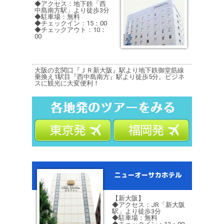
◆アクセス：地下鉄「西
中島南方駅」より徒歩3分
◆駐車場：無料
◆チェックイン：15：00
◆チェックアウト：10：
00
大阪の玄関口『ＪＲ新大阪』駅より地下鉄御堂筋線
乗換え1駅目『西中島南方』駅より徒歩5分。ビジネ
スに観光に大変便利！
【新大阪】
◆アクセス：JR「新大阪
駅」より徒歩3分
◆駐車場：無料