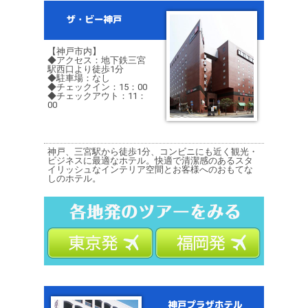
【神戸市内】
◆アクセス：地下鉄三宮
駅西口より徒歩1分
◆駐車場：なし
◆チェックイン：15：00
◆チェックアウト：11：
00
神戸、三宮駅から徒歩1分、コンビニにも近く観光・
ビジネスに最適なホテル。快適で清潔感のあるスタ
イリッシュなインテリア空間とお客様へのおもてな
しのホテル。