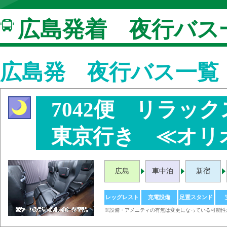
広島発着 夜行バス
広島発 夜行バス一覧
7042便 リラッ
東京行き ≪オリ
広島
車中泊
新宿
レッグレスト
充電設備
足置スタンド
※設備・アメニティの有無は変更になっている可能性