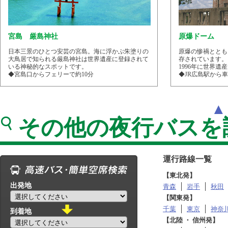
宮島 厳島神社
原爆ドーム
日本三景のひとつ安芸の宮島。海に浮かぶ朱塗りの
原爆の惨禍ととも
大鳥居で知られる厳島神社は世界遺産に登録されて
存されています。
いる神秘的なスポットです。
1996年に世界遺
◆宮島口からフェリーで約10分
◆JR広島駅から車
その他の夜行バスを
運行路線一覧
【東北発】
出発地
青森
岩手
秋田
【関東発】
千葉
東京
神奈
到着地
【北陸 ・ 信州発】