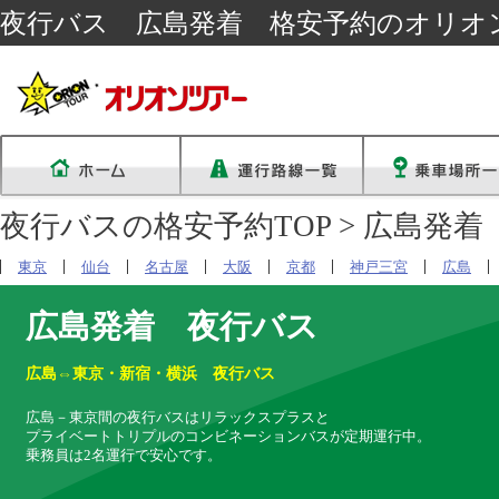
夜行バス 広島発着 格安予約のオリオ
夜行バスの格安予約TOP
> 広島発
東京
仙台
名古屋
大阪
京都
神戸三宮
広島
広島発着 夜行バス
広島⇔東京・新宿・横浜 夜行バス
広島－東京間の夜行バスはリラックスプラスと
プライベートトリプルのコンビネーションバスが定期運行中。
乗務員は2名運行で安心です。