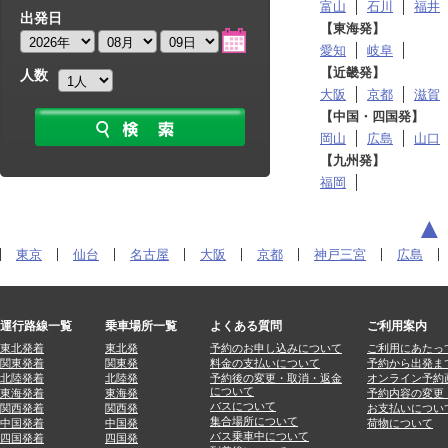
富山
石川
福井
出発日
【東海発】
愛知
岐阜
【近畿発】
人数
大阪
京都
滋賀
【中国・四国発】
岡山
広島
山口
【九州発】
福岡
東京
仙台
名古屋
大阪
京都
神戸三宮
広島
運行路線一覧
乗車場所一覧
よくある質問
ご利用案内
東北発着
東北発
予約のお申し込みについて
ご利用にあたっ
関東発着
関東発
料金の支払いについて
予約から出発ま
北陸発着
北陸発
予約後の変更・取消・返金
オンライン予約
について
東海発着
東海発
予約内容の変更
バスについて
関西発着
関西発
お支払いについ
集合場所について
中国発着
中国発
荷物について
バス乗車中について
四国発着
四国発