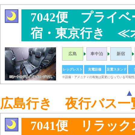
7042便 プライ
宿・東京行き ≪
広島
車中泊
新宿
レッグレスト
充電設備
足置スタンド
※設備・アメニティの有無は変更になっている可能性
広島行き 夜行バス一
7041便 リラッ