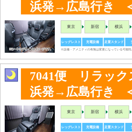
浜発→広島行き 
東京
新宿
横浜
レッグレスト
充電設備
足置スタンド
※設備・アメニティの有無は変更になっている可能性
7041便 リラッ
浜発→広島行き 
東京
新宿
横浜
レッグレスト
充電設備
足置スタンド