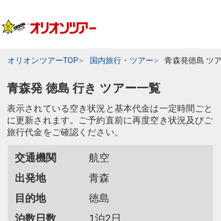
オリオンツアーTOP
国内旅行・ツアー
青森発徳島 ツ
青森発 徳島 行き ツアー一覧
表示されている空き状況と基本代金は一定時間ごと
に更新されます。ご予約直前に再度空き状況及びご
旅行代金をご確認ください。
交通機関
航空
出発地
青森
目的地
徳島
泊数日数
1泊2日