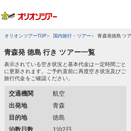
オリオンツアーTOP
国内旅行・ツアー
青森発徳島 ツ
青森発 徳島 行き ツアー一覧
表示されている空き状況と基本代金は一定時間ごと
に更新されます。ご予約直前に再度空き状況及びご
旅行代金をご確認ください。
交通機関
航空
出発地
青森
目的地
徳島
泊数日数
1泊2日