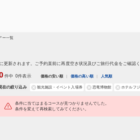
アー一覧
に更新されます。ご予約直前に再度空き状況及びご旅行代金をご確認
0
件中
0件表示
価格の安い順
価格の高い順
人気順
現在の絞り込み
観光施設・イベント入場券
恐竜博物館
ホテルフ
条件に当てはまるコースが見つかりませんでした。
条件を変えて再検索してみてください。