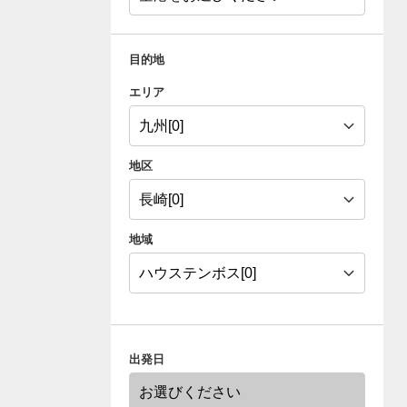
目的地
エリア
地区
地域
出発日