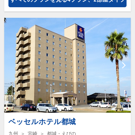
【ホテル紹介】
疲労回復に優れる準天然光明石温泉
の大浴場と天然大淀裂罅水の水風呂
が自慢のお宿。
「水風呂」と「北欧式サウナ」で心
身ともにリフレッシュ。
人工温泉で寛ぎのひとときをお楽し
み頂けます。
ベッセルホテル都城
九州
宮崎
都城・えびの