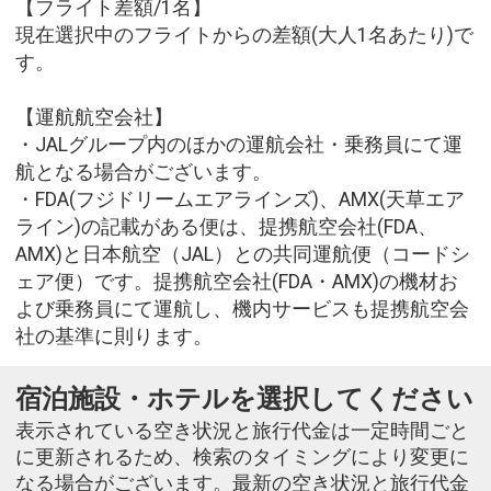
【フライト差額/1名】
現在選択中のフライトからの差額(大人1名あたり)で
す。
【運航航空会社】
・JALグループ内のほかの運航会社・乗務員にて運
航となる場合がございます。
・FDA(フジドリームエアラインズ)、AMX(天草エア
ライン)の記載がある便は、提携航空会社(FDA、
AMX)と日本航空（JAL）との共同運航便（コードシ
ェア便）です。提携航空会社(FDA・AMX)の機材お
よび乗務員にて運航し、機内サービスも提携航空会
社の基準に則ります。
宿泊施設・ホテルを選択してください
表示されている空き状況と旅行代金は一定時間ごと
に更新されるため、検索のタイミングにより変更に
なる場合がございます。最新の空き状況と旅行代金