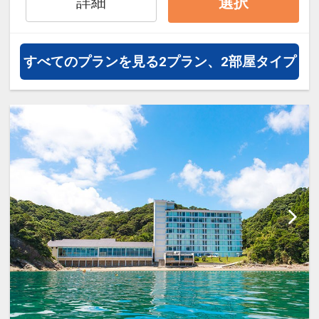
詳細
選択
オプションでレンタカーや現地交
通・体験プランなどの追加（同時予
約）が可能なプランもございます。
すべてのプランを見る
2プラン、2部屋タイプ
■ウェルカムドリンクでおもてな
し！
（昼12時～夜23時までソフトドリン
クサービスを何度でも利用可能）