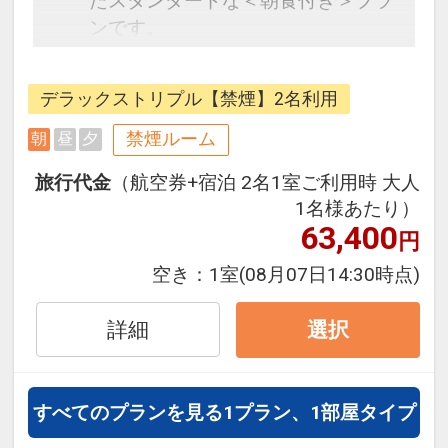
たスタンダードな＜朝食付き＞プラ
ンです。
フライトと宿泊を自由に組み合わせ
できるダイナミックパッケージだか
デラックストリプル【禁煙】2名利用
ら、一都市滞在はもちろん周遊旅行
にも最適！
禁煙ルーム
朝
昼
夕
旅行期間中の1泊だけの宿泊や延
旅行代金
（航空券+宿泊 2名1室ご利用時 大人
泊・飛び泊なども自由自在です。
1名様あたり）
フライトは、安心のJAL（または
63,400
円
JALグループ）確約！フライトマイ
ル50%貯まります。
空き：
1室
(08月07日14:30時点)
オプションでレンタカーや現地交
通・体験プランなどの追加（同時予
詳細
選択
約）が可能なプランもございます。
【食事のご内容】
すべてのプランを見る
1プラン、1部屋タイプ
フェニックス・シーガイア・オーシ