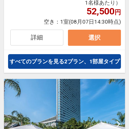
旅行期間中の1泊だけの宿泊や延
1名様あたり）
泊・飛び泊なども自由自在です。
52,500
円
フライトは、安心のJAL（または
空き：
1室
(08月07日14:30時点)
JALグループ）確約！フライトマイ
ル50%貯まります。
詳細
選択
オプションでレンタカーや現地交
通・体験プランなどの追加（同時予
約）が可能なプランもございます。
すべてのプランを見る
2プラン、1部屋タイプ
雄大な海を眺めながら海の幸を楽し
めるレストラン
日向灘で水揚げされた新鮮な海の幸
をはじめ、和風から洋風までバラエ
ティー豊かなメニューをご用意いた
しております。
【朝食】
営業時間 7:00～10:00(ラストオー