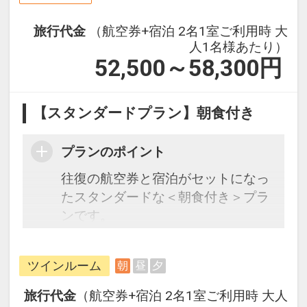
旅行代金
（航空券+宿泊 2名1室ご利用時 大
人1名様あたり）
52,500～58,300
円
【スタンダードプラン】朝食付き
プランのポイント
往復の航空券と宿泊がセットになっ
たスタンダードな＜朝食付き＞プラ
ンです。
フライトと宿泊を自由に組み合わせ
できるダイナミックパッケージだか
ツインルーム
朝
昼
夕
ら、一都市滞在はもちろん周遊旅行
にも最適！
旅行代金
（航空券+宿泊 2名1室ご利用時 大人