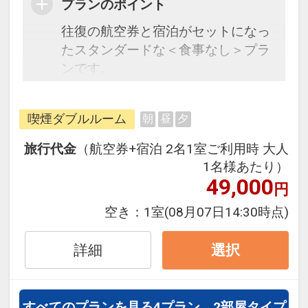
プランのポイント
往復の航空券と宿泊がセットになっ
たスタンダードな＜食事なし＞プラ
ンです。
フライトと宿泊を自由に組み合わせ
できるダイナミックパッケージだか
喫煙ダブルルーム
朝
昼
夕
ら、一都市滞在はもちろん周遊旅行
にも最適！
旅行代金
（航空券+宿泊 2名1室ご利用時 大人
旅行期間中の1泊だけの宿泊や延
1名様あたり）
泊・飛び泊なども自由自在です。
49,000
円
フライトは、安心のJAL（または
空き：
1室
(08月07日14:30時点)
JALグループ）確約！フライトマイ
ル50%貯まります。
詳細
選択
オプションでレンタカーや現地交
通・体験プランなどの追加（同時予
約）が可能なプランもございます。
すべてのプランを見る
4プラン、2部屋タイプ