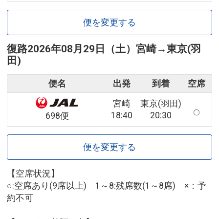
便を変更する
復路
2026年08月29日（土）
宮崎
→
東京(羽
田)
便名
出発
到着
空席
宮崎
東京(羽田)
18:40
20:30
698便
便を変更する
【空席状況】
○:空席あり(9席以上) 1～8:残席数(1～8席) ×：予
約不可