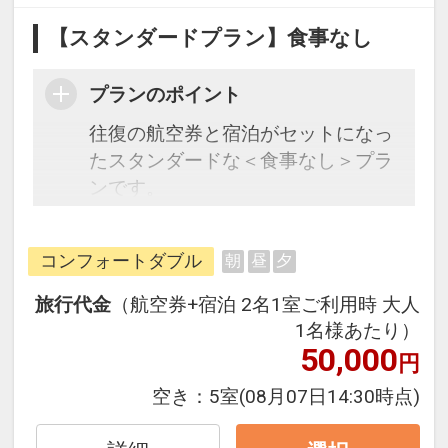
【スタンダードプラン】食事なし
プランのポイント
往復の航空券と宿泊がセットになっ
たスタンダードな＜食事なし＞プラ
ンです。
フライトと宿泊を自由に組み合わせ
できるダイナミックパッケージだか
コンフォートダブル
朝
昼
夕
ら、一都市滞在はもちろん周遊旅行
にも最適！
旅行代金
（航空券+宿泊 2名1室ご利用時 大人
旅行期間中の1泊だけの宿泊や延
1名様あたり）
泊・飛び泊なども自由自在です。
50,000
円
フライトは、安心のJAL（または
空き：
5室
(08月07日14:30時点)
JALグループ）確約！フライトマイ
ル50%貯まります。