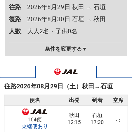
往路
2026年8月29日 秋田 → 石垣
復路
2026年8月30日 石垣 → 秋田
人数
大人2名・子供0名
条件を変更する▼
往路
2026年08月29日（土）
秋田
→
石垣
便名
出発
到着
空席
秋田
石垣
164便
12:15
17:30
乗継便あり