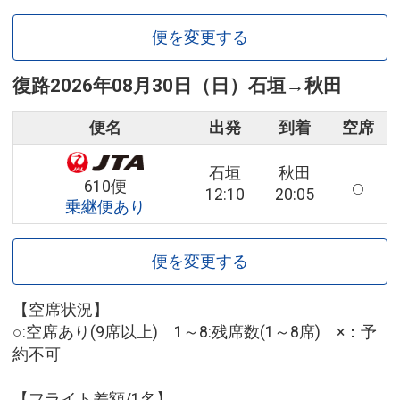
便を変更する
復路
2026年08月30日（日）
石垣
→
秋田
便名
出発
到着
空席
石垣
秋田
610便
12:10
20:05
乗継便あり
便を変更する
【空席状況】
○:空席あり(9席以上) 1～8:残席数(1～8席) ×：予
約不可
【フライト差額/1名】