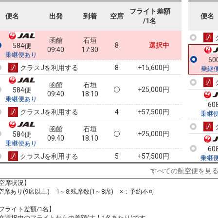
フライト差額
60
便名
出発
到着
空席
便名
/1名
乗継
函館
石垣
8
選択中
584便
09:40
17:30
乗継便あり
60
クラスJを利用する
+15,600円
8
乗継
函館
石垣
+25,000円
584便
09:40
18:10
乗継便あり
60
クラスJを利用する
+57,500円
4
乗継
函館
石垣
+25,000円
584便
09:40
18:10
乗継便あり
60
クラスJを利用する
+57,500円
5
乗継
すべての航空便を見
函館
石垣
7
+25,000円
584便
09:40
19:05
空席状況】
乗継便あり
:空席あり(9席以上) 1～8:残席数(1～8席) ×：予約不可
97
クラスJを利用する
+57,500円
8
乗継
フライト差額/1名】
函館
石垣
在選択中のフライトからの差額(大人1名あたり)です。