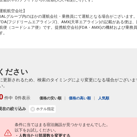
7
+25,000円
584便
09:40
19:05
乗継便あり
運航航空会社】
61
JALグループ内のほかの運航会社・乗務員にて運航となる場合がございます
クラスJを利用する
+57,500円
乗継
FDA(フジドリームエアラインズ)、AMX(天草エアライン)の記載がある便は、提
航便（コードシェア便）です。提携航空会社(FDA・AMX)の機材および乗
す。
ください
に更新されるため、検索のタイミングにより変更になる場合がございま
い。
0
件中
0件表示
価格の安い順
価格の高い順
人気順
現在の絞り込み
ホテル指定
条件に当てはまる宿泊施設が見つかりませんでした。
以下をお試しください。
・人数当たり部屋数を変更する