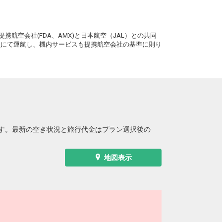
石垣
函館
― 円
0便
12:10
18:45
。
便あり
携航空会社(FDA、AMX)と日本航空（JAL）との共同
クラスJを利用する
+20,900円
務員にて運航し、機内サービスも提携航空会社の基準に則り
す。最新の空き状況と旅行代金はプラン選択後の
地図表示