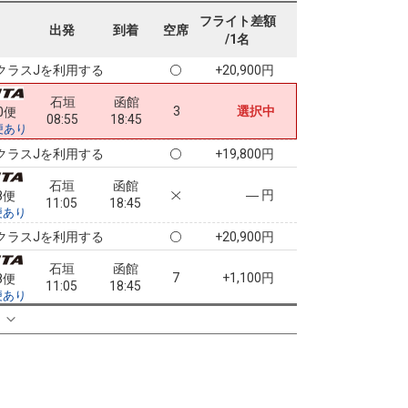
石垣
函館
フライト差額
7
+1,100円
0便
出発
到着
空席
08:55
18:45
/1名
便あり
クラスJを利用する
+20,900円
石垣
函館
3
選択中
0便
08:55
18:45
便あり
クラスJを利用する
+19,800円
石垣
函館
― 円
8便
11:05
18:45
便あり
クラスJを利用する
+20,900円
石垣
函館
7
+1,100円
8便
11:05
18:45
便あり
クラスJを利用する
+20,900円
る
石垣
函館
― 円
2便
11:10
18:45
便あり
クラスJを利用する
+18,100円
5