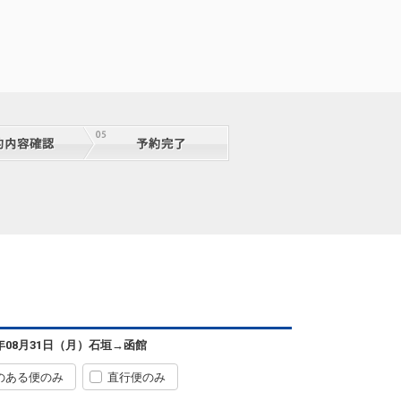
石垣
函館
― 円
0便
08:55
18:45
便あり
クラスJを利用する
+20,900円
石垣
函館
― 円
0便
08:55
18:45
便あり
クラスJを利用する
+20,900円
石垣
函館
6年08月31日（月）
石垣
→
函館
― 円
0便
08:55
18:45
便あり
のある便のみ
直行便のみ
クラスJを利用する
+18,600円