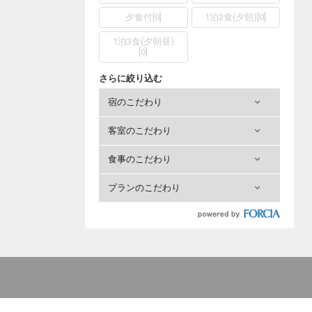
夕食付
[
0
]
1泊2食(夕朝)
[
0
]
1泊3食(夕朝昼)
[
0
]
さらに絞り込む
宿のこだわり
客室のこだわり
食事のこだわり
プランのこだわり