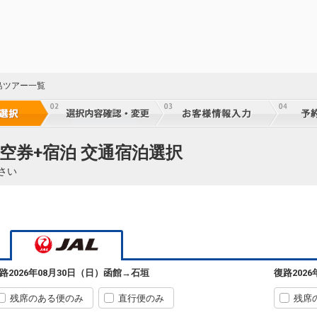
島ツアー一覧
60
空券+宿泊 交通宿泊選択
乗継
さい
60
乗継
路
2026年08月30日（日）
函館
→
石垣
復路
202
60
乗継
残席のある便のみ
直行便のみ
残席