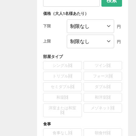
検索
価格（大人1名様あたり）
下限
円
上限
円
部屋タイプ
シングル
[
0
]
ツイン
[
0
]
トリプル
[
0
]
フォース
[
0
]
セミダブル
[
0
]
ダブル
[
0
]
和室
[
0
]
和洋室
[
0
]
洋室または和室
メゾネット
[
0
]
[
0
]
食事
食事なし
[
0
]
朝食付
[
0
]