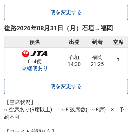
便を変更する
復路
2026年08月31日（月）
石垣
→
福岡
便名
出発
到着
空席
石垣
福岡
7
614便
14:30
21:25
乗継便あり
便を変更する
【空席状況】
○:空席あり(9席以上) 1～8:残席数(1～8席) ×：予
約不可
【フライト差額/1名】