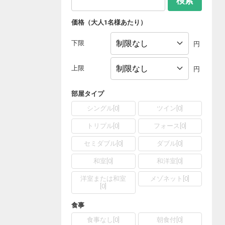
検索
価格（大人1名様あたり）
下限
円
上限
円
部屋タイプ
シングル
[
0
]
ツイン
[
0
]
トリプル
[
0
]
フォース
[
0
]
セミダブル
[
0
]
ダブル
[
0
]
和室
[
0
]
和洋室
[
0
]
洋室または和室
メゾネット
[
0
]
[
0
]
食事
食事なし
[
0
]
朝食付
[
0
]