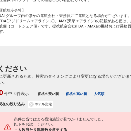
+1,700円
162便
08:35
19:05
乗継便あり
運航航空会社】
61
JALグループ内のほかの運航会社・乗務員にて運航となる場合がございます
クラスJを利用する
+16,500円
3
乗継
FDA(フジドリームエアラインズ)、AMX(天草エアライン)の記載がある便は、提
航便（コードシェア便）です。提携航空会社(FDA・AMX)の機材および乗
秋田
石垣
2
+48,100円
162便
す。
08:35
15:40
乗継便あり
61
クラスJを利用する
+53,200円
3
乗継
秋田
石垣
2
+48,100円
162便
08:35
18:10
乗継便あり
ください
クラスJを利用する
+53,200円
3
に更新されるため、検索のタイミングにより変更になる場合がございま
秋田
石垣
い。
2
+48,100円
162便
08:35
19:05
乗継便あり
0
件中
0件表示
価格の安い順
価格の高い順
人気順
クラスJを利用する
+53,200円
3
現在の絞り込み
ホテル指定
秋田
石垣
4
+21,300円
164便
12:10
17:30
乗継便あり
条件に当てはまる宿泊施設が見つかりませんでした。
クラスJを利用する
+58,300円
2
以下をお試しください。
・人数当たり部屋数を変更する