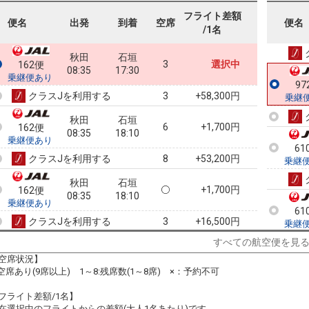
フライト差額
97
便名
出発
到着
空席
便名
/1名
乗継
秋田
石垣
3
選択中
162便
08:35
17:30
乗継便あり
97
クラスJを利用する
+58,300円
3
乗継
秋田
石垣
6
+1,700円
162便
08:35
18:10
乗継便あり
61
クラスJを利用する
+53,200円
8
乗継
秋田
石垣
+1,700円
162便
08:35
18:10
乗継便あり
61
クラスJを利用する
+16,500円
3
乗継
すべての航空便を見
秋田
石垣
6
+1,700円
162便
08:35
19:05
空席状況】
乗継便あり
:空席あり(9席以上) 1～8:残席数(1～8席) ×：予約不可
61
クラスJを利用する
+53,200円
7
乗継
フライト差額/1名】
秋田
石垣
在選択中のフライトからの差額(大人1名あたり)です。