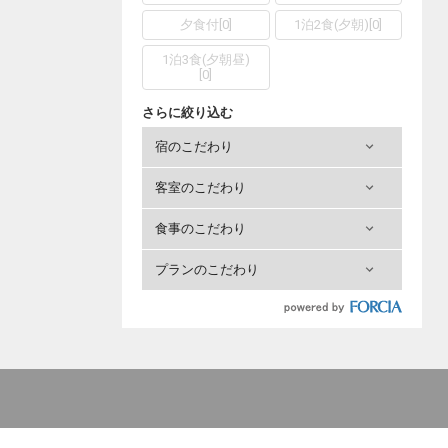
夕食付
[
0
]
1泊2食(夕朝)
[
0
]
1泊3食(夕朝昼)
[
0
]
さらに絞り込む
宿のこだわり
客室のこだわり
食事のこだわり
プランのこだわり