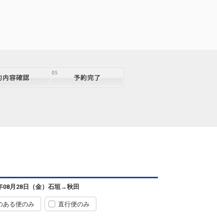
石垣
秋田
― 円
0便
08:55
20:05
便あり
クラスJを利用する
― 円
石垣
秋田
4
+27,400円
8便
11:05
20:05
便あり
クラスJを利用する
― 円
石垣
秋田
3
+27,400円
8便
11:05
20:05
便あり
クラスJを利用する
― 円
石垣
秋田
3
+9,600円
8便
11:05
20:05
便あり
クラスJを利用する
― 円
石垣
秋田
6年08月28日（金）
石垣
→
秋田
2
+2,900円
8便
11:05
20:05
便あり
のある便のみ
直行便のみ
クラスJを利用する
― 円