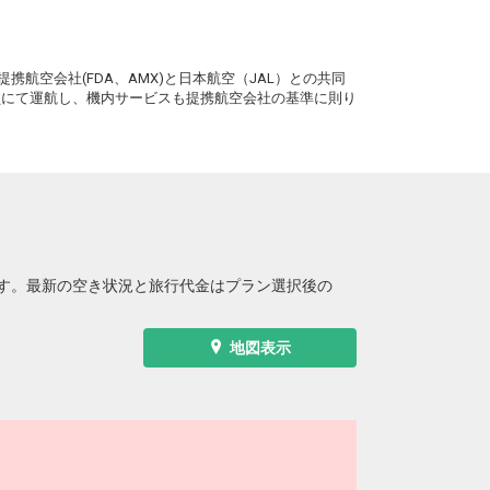
石垣
秋田
2
+26,300円
2便
13:05
20:05
。
便あり
携航空会社(FDA、AMX)と日本航空（JAL）との共同
クラスJを利用する
― 円
務員にて運航し、機内サービスも提携航空会社の基準に則り
石垣
秋田
2
+26,300円
2便
13:05
20:05
便あり
クラスJを利用する
― 円
す。最新の空き状況と旅行代金はプラン選択後の
地図表示