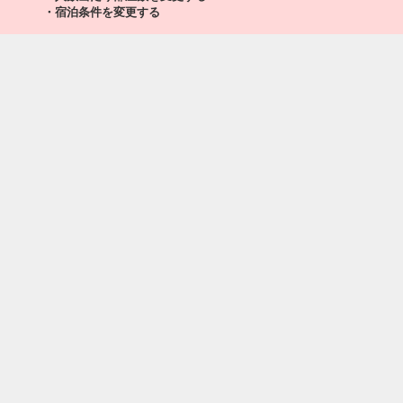
秋田
石垣
・宿泊条件を変更する
+23,000円
164便
12:10
18:10
乗継便あり
クラスJを利用する
+53,200円
6
秋田
石垣
+23,000円
164便
12:10
19:05
乗継便あり
クラスJを利用する
+53,200円
6