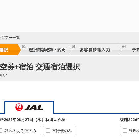
60
乗継
60
島ツアー一覧
乗継
60
空券+宿泊 交通宿泊選択
乗継
さい
60
乗継
路
2026年08月27日（木）
秋田
→
石垣
復路
202
60
乗継
残席のある便のみ
直行便のみ
残席