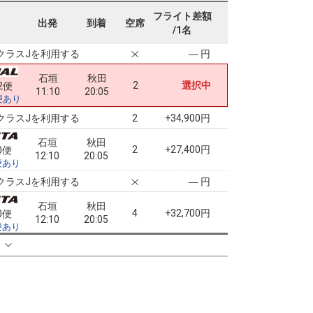
石垣
秋田
フライト差額
2
+6,800円
2便
出発
到着
空席
11:10
15:55
/1名
便あり
クラスJを利用する
― 円
石垣
秋田
2
選択中
2便
11:10
20:05
便あり
クラスJを利用する
+34,900円
2
石垣
秋田
2
+27,400円
0便
12:10
20:05
便あり
クラスJを利用する
― 円
石垣
秋田
4
+32,700円
0便
12:10
20:05
便あり
クラスJを利用する
― 円
る
石垣
秋田
8
+27,400円
0便
12:10
20:05
便あり
クラスJを利用する
― 円