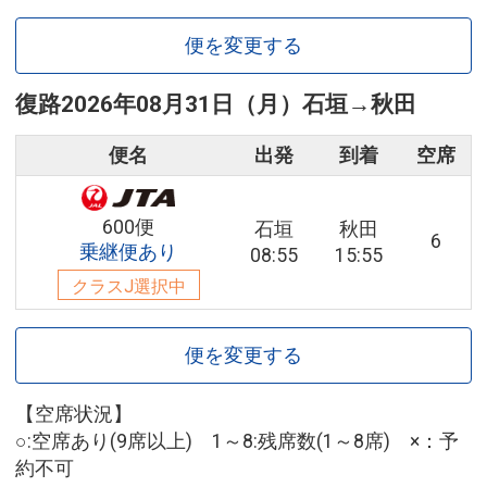
便を変更する
復路
2026年08月31日（月）
石垣
→
秋田
便名
出発
到着
空席
600便
石垣
秋田
6
乗継便あり
08:55
15:55
クラスJ選択中
便を変更する
【空席状況】
○:空席あり(9席以上) 1～8:残席数(1～8席) ×：予
約不可