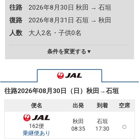
往路
2026年8月30日 秋田 → 石垣
復路
2026年8月31日 石垣 → 秋田
人数
大人2名・子供0名
条件を変更する▼
往路
2026年08月30日（日）
秋田
→
石垣
便名
出発
到着
空席
秋田
石垣
162便
08:35
17:30
乗継便あり