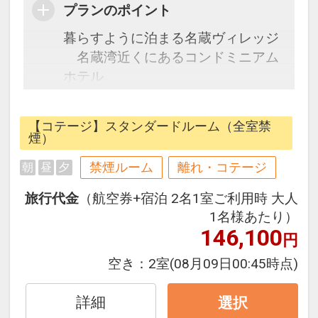
プランのポイント
暮らすように泊まる名蔵ヴィレッジ
名蔵湾近くにあるコンドミニアム
ホテル
【コテージ】スタンダードルーム（全室禁
煙）
禁煙ルーム
離れ・コテージ
朝
昼
夕
旅行代金
（航空券+宿泊 2名1室ご利用時 大人
1名様あたり）
146,100
円
空き：
2室
(08月09日00:45時点)
詳細
選択