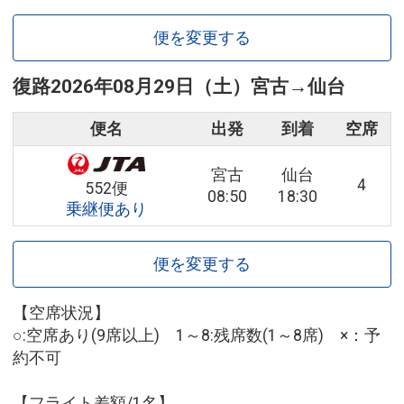
便を変更する
復路
2026年08月29日（土）
宮古
→
仙台
便名
出発
到着
空席
宮古
仙台
4
552便
08:50
18:30
乗継便あり
便を変更する
【空席状況】
○:空席あり(9席以上) 1～8:残席数(1～8席) ×：予
約不可
【フライト差額/1名】