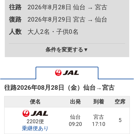
往路
2026年8月28日 仙台 → 宮古
復路
2026年8月29日 宮古 → 仙台
人数
大人2名・子供0名
条件を変更する▼
往路
2026年08月28日（金）
仙台
→
宮古
便名
出発
到着
空席
仙台
宮古
5
2202便
09:20
17:10
乗継便あり