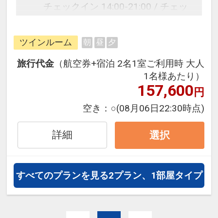
チェックイン 14:00-21:00 / チェッ
クアウト 10:00
※チェックインが21時以降になるお
ツインルーム
朝
昼
夕
客さまは事前にお電話でご連絡いた
だければ、23時までのチェックイン
旅行代金
（航空券+宿泊 2名1室ご利用時 大人
対応が可能です。
1名様あたり）
157,600
円
全室、羽毛布団・ヘアドライヤー完
空き：
○
(08月06日22:30時点)
備
詳細
選択
無料のランドリーサービス、無料の
自転車貸し出しサービスもしており
ます。
すべてのプランを見る
2プラン、1部屋タイプ
売店
ロビーにてパソコンコーナー設置