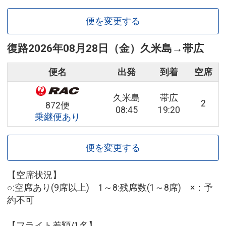
便を変更する
復路
2026年08月28日（金）
久米島
→
帯広
便名
出発
到着
空席
久米島
帯広
2
872便
08:45
19:20
乗継便あり
便を変更する
【空席状況】
○:空席あり(9席以上) 1～8:残席数(1～8席) ×：予
約不可
【フライト差額/1名】