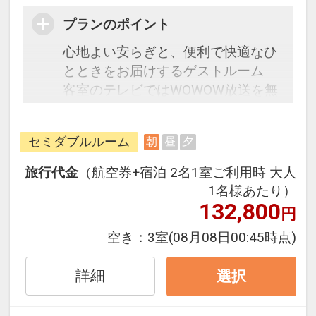
プランのポイント
心地よい安らぎと、便利で快適なひ
とときをお届けするゲストルーム
客室のテレビではWOWOW放送を無
料でご視聴いただけます。
朝食は和洋食の無料バイキング。そ
セミダブルルーム
朝
昼
夕
の土地ならではの食材や、郷土料理
などのご当地メニューもあります。
旅行代金
（航空券+宿泊 2名1室ご利用時 大人
1名様あたり）
☆宿泊者特典☆
132,800
円
・朝食無料サービス
空き：
3室
(08月08日00:45時点)
・9階露天人口ラジウム温泉大浴場
（15:00～翌2:00・5:00～10:00）
詳細
選択
・ロビーにてホットコーヒーサービ
ス（15:00から22:00・6:30～10:00