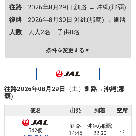
往路
2026年8月29日 釧路 → 沖縄(那覇)
復路
2026年8月30日 沖縄(那覇) → 釧路
人数
大人2名・子供0名
条件を変更する▼
往路
2026年08月29日（土）
釧路
→
沖縄(那
覇)
便名
出発
到着
空席
釧路
沖縄(那覇)
542便
14:45
22:30