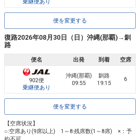
乗継便あり
便を変更する
復路
2026年08月30日（日）
沖縄(那覇)
→
釧
路
便名
出発
到着
空席
沖縄(那覇)
釧路
6
902便
09:55
19:15
乗継便あり
便を変更する
【空席状況】
○:空席あり(9席以上) 1～8:残席数(1～8席) ×：予
約不可