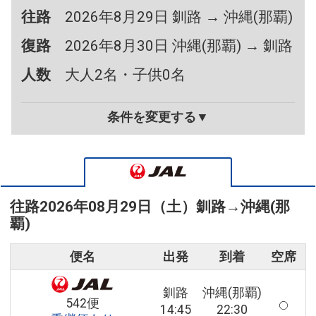
往路
2026年8月29日 釧路 → 沖縄(那覇)
復路
2026年8月30日 沖縄(那覇) → 釧路
人数
大人2名・子供0名
条件を変更する▼
往路
2026年08月29日（土）
釧路
→
沖縄(那
覇)
便名
出発
到着
空席
釧路
沖縄(那覇)
542便
14:45
22:30