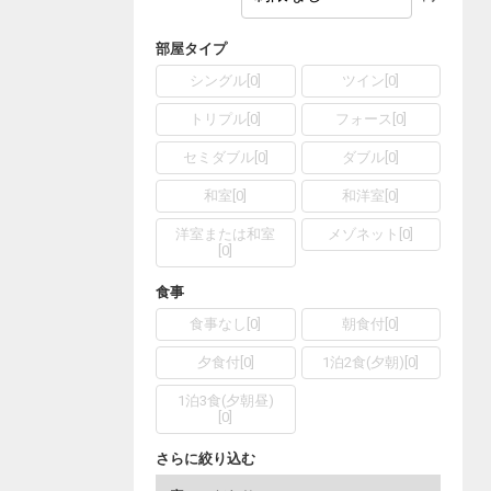
部屋タイプ
シングル
[
0
]
ツイン
[
0
]
トリプル
[
0
]
フォース
[
0
]
セミダブル
[
0
]
ダブル
[
0
]
和室
[
0
]
和洋室
[
0
]
洋室または和室
メゾネット
[
0
]
[
0
]
食事
食事なし
[
0
]
朝食付
[
0
]
夕食付
[
0
]
1泊2食(夕朝)
[
0
]
1泊3食(夕朝昼)
[
0
]
さらに絞り込む