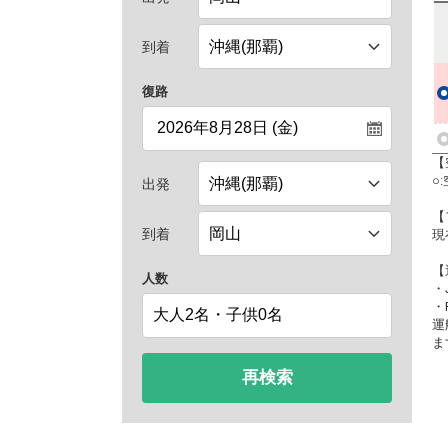
到着
復路
【
○
出発
【
到着
現
【
人数
・
・
運
ま
再検索