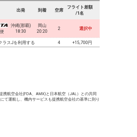
フライト差額
出発
到着
空席
/1名
沖縄(那覇)
岡山
2
選択中
18:30
20:20
6便
クラスJを利用する
+15,700円
4
。
携航空会社(FDA、AMX)と日本航空（JAL）との共同
務員にて運航し、機内サービスも提携航空会社の基準に則り