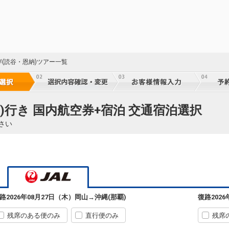
岸(読谷・恩納)ツアー一覧
)行き 国内航空券+宿泊 交通宿泊選択
さい
路
2026年08月27日（木）
岡山
→
沖縄(那覇)
復路
202
残席のある便のみ
直行便のみ
残席