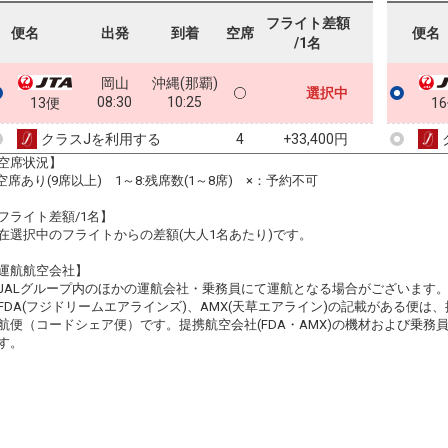
フライト差額
便名
出発
到着
空席
便名
/1名
岡山
沖縄(那覇)
選択中
08:30
10:25
13便
1
クラスJを利用する
+33,400円
4
空席状況】
:空席あり(9席以上) 1～8:残席数(1～8席) ×：予約不可
フライト差額/1名】
在選択中のフライトからの差額(大人1名あたり)です。
運航航空会社】
JALグループ内のほかの運航会社・乗務員にて運航となる場合がございます
FDA(フジドリームエアラインズ)、AMX(天草エアライン)の記載がある便は、提
航便（コードシェア便）です。提携航空会社(FDA・AMX)の機材および乗
す。