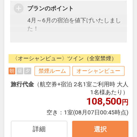
プランのポイント
4月～6月の宿泊を値下げいたしまし
た！
【ツイン】
くつろぎのひと時をお届けする、広
〈オーシャンビュー〉ツイン（全室禁煙）
さ38～39㎡のスタイリッシュな客
室。海を望むバルコニー、ハリウッ
禁煙ルーム
オーシャンビュー
朝
昼
夕
ドツインベッド、広々としたワーク
旅行代金
（航空券+宿泊 2名1室ご利用時 大人
エリアを備えています。
1名様あたり）
108,500
円
ハイアットリージェンシー瀬良垣ア
空き：
1室
(08月07日00:45時点)
イランド沖縄は、沖縄本島屈指のビ
ーチリゾートである恩納村の美しい
詳細
選択
海に囲まれた瀬良垣島と、沖縄本島