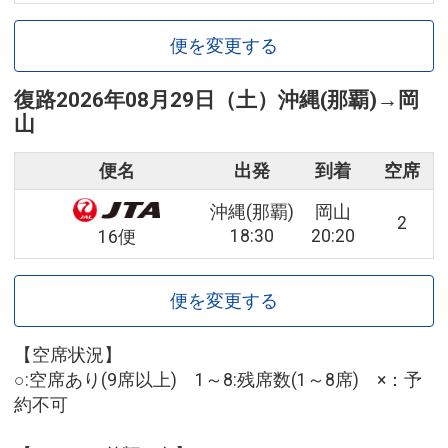
便を変更する
復路
2026年08月29日（土）
沖縄(那覇)
→
岡
山
便名
出発
到着
空席
沖縄(那覇)
岡山
2
18:30
20:20
16便
便を変更する
【空席状況】
○:空席あり(9席以上) 1～8:残席数(1～8席) ×：予
約不可