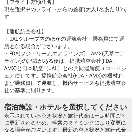
【フライト差額/1名】
現在選択中のフライトからの差額(大人1名あたり)で
す。
【運航航空会社】
・JALグループ内のほかの運航会社・乗務員にて運
航となる場合がございます。
・FDA(フジドリームエアラインズ)、AMX(天草エア
ライン)の記載がある便は、提携航空会社(FDA、
AMX)と日本航空（JAL）との共同運航便（コードシ
ェア便）です。提携航空会社(FDA・AMX)の機材お
よび乗務員にて運航し、機内サービスも提携航空会
社の基準に則ります。
宿泊施設・ホテルを選択してください
表示されている空き状況と旅行代金は一定時間ごと
に更新されるため、検索のタイミングにより変更に
なる場合がございます。最新の空き状況と旅行代金