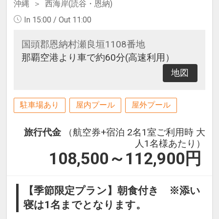
沖縄
西海岸(読谷・恩納)
In 15:00 / Out 11:00
国頭郡恩納村瀬良垣1108番地
那覇空港より車で約60分(高速利用）
地図
駐車場あり
屋内プール
屋外プール
旅行代金
（航空券+宿泊 2名1室ご利用時 大
人1名様あたり）
108,500～112,900
円
【季節限定プラン】朝食付き ※添い
寝は1名までとなります。