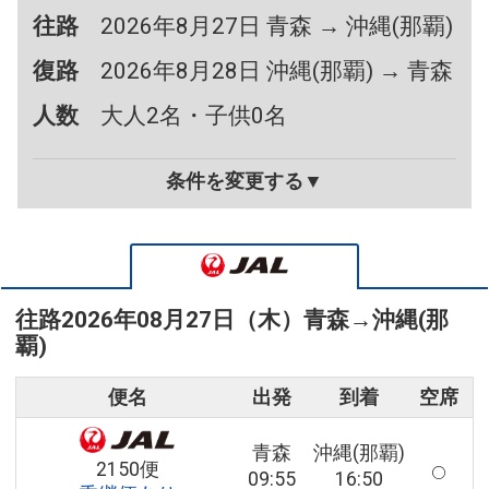
往路
2026年8月27日 青森 → 沖縄(那覇)
復路
2026年8月28日 沖縄(那覇) → 青森
人数
大人2名・子供0名
条件を変更する▼
往路
2026年08月27日（木）
青森
→
沖縄(那
覇)
便名
出発
到着
空席
青森
沖縄(那覇)
2150便
09:55
16:50