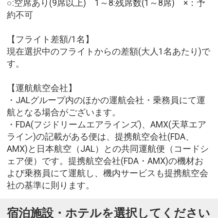
○:空席あり(9席以上) 1～8:残席数(1～8席) ×：予
約不可
【フライト差額/1名】
現在選択中のフライトからの差額(大人1名あたり)で
す。
【運航航空会社】
・JALグループ内のほかの運航会社・乗務員にて運
航となる場合がございます。
・FDA(フジドリームエアラインズ)、AMX(天草エア
ライン)の記載がある便は、提携航空会社(FDA、
AMX)と日本航空（JAL）との共同運航便（コードシ
ェア便）です。提携航空会社(FDA・AMX)の機材お
よび乗務員にて運航し、機内サービスも提携航空会
社の基準に則ります。
宿泊施設・ホテルを選択してください