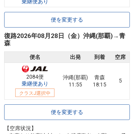
乗継便あり
便を変更する
復路
2026年08月28日（金）
沖縄(那覇)
→
青
森
便名
出発
到着
空席
2084便
沖縄(那覇)
青森
5
乗継便あり
11:55
18:15
クラスJ選択中
便を変更する
【空席状況】