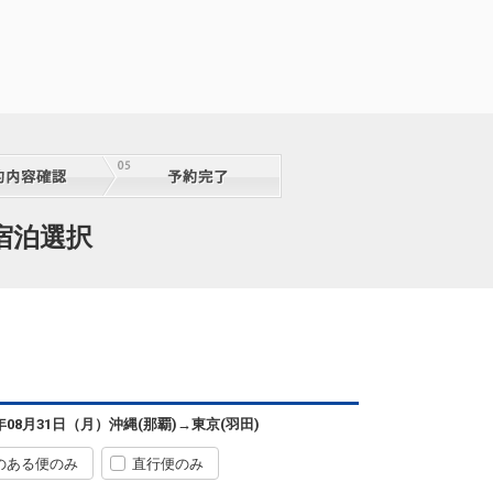
通宿泊選択
沖縄(那覇)
東京(羽田)
+13,600円
0便
07:15
11:45
便あり
クラスJを利用する
+24,100円
3
沖縄(那覇)
東京(羽田)
6年08月31日（月）
沖縄(那覇)
→
東京(羽田)
+11,300円
0便
07:15
12:50
便あり
のある便のみ
直行便のみ
クラスJを利用する
+21,700円
3