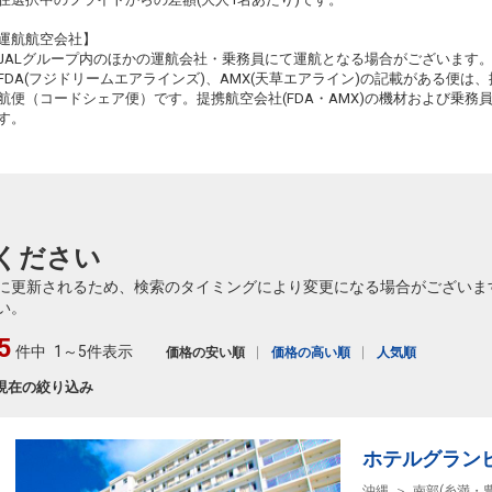
東京(羽田)
沖縄(那覇)
運航航空会社】
2
+8,800円
20:05
22:30
925便
90
JALグループ内のほかの運航会社・乗務員にて運航となる場合がございます
FDA(フジドリームエアラインズ)、AMX(天草エアライン)の記載がある便は、提
クラスJを利用する
+10,400円
6
航便（コードシェア便）です。提携航空会社(FDA・AMX)の機材および乗
す。
90
ください
90
に更新されるため、検索のタイミングにより変更になる場合がございま
い。
5
件中
1～5件表示
価格の安い順
価格の高い順
人気順
91
現在の絞り込み
91
ホテルグラン
沖縄
南部(糸満・