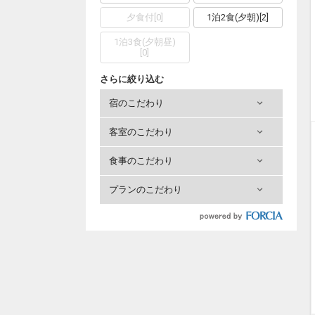
夕食付
[
0
]
1泊2食(夕朝)
[
2
]
1泊3食(夕朝昼)
[
0
]
さらに絞り込む
宿のこだわり
客室のこだわり
食事のこだわり
プランのこだわり