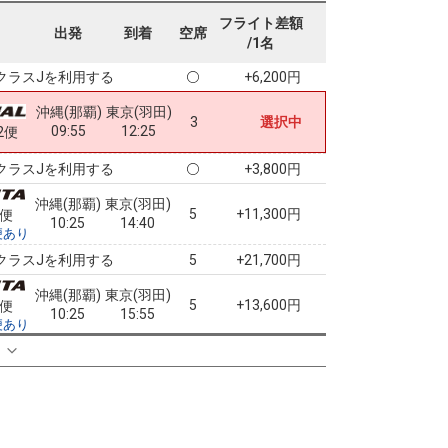
沖縄(那覇)
東京(羽田)
フライト差額
4
+15,600円
出発
到着
空席
07:20
09:50
0便
/1名
クラスJを利用する
+6,200円
沖縄(那覇)
東京(羽田)
3
選択中
09:55
12:25
2便
クラスJを利用する
+3,800円
沖縄(那覇)
東京(羽田)
5
+11,300円
2便
10:25
14:40
便あり
クラスJを利用する
+21,700円
5
沖縄(那覇)
東京(羽田)
5
+13,600円
2便
10:25
15:55
便あり
クラスJを利用する
+24,100円
る
5
沖縄(那覇)
東京(羽田)
5
+13,600円
2便
10:25
16:40
便あり
クラスJを利用する
+24,100円
5