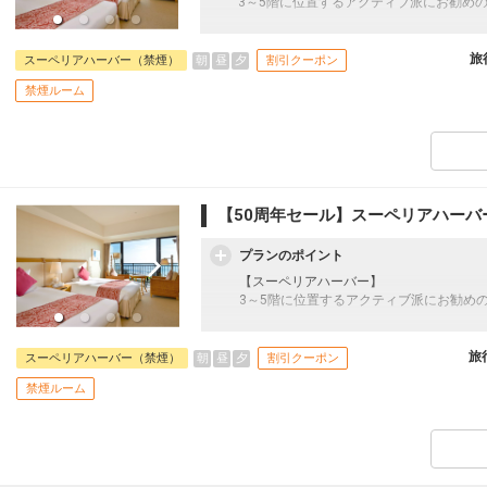
3～5階に位置するアクティブ派にお勧め
明るいファブリックとビーチやハーバーを
スタイリッシュで、爽やかな色調の内装に
旅
朝
昼
夕
スーペリアハーバー（禁煙）
割引クーポン
体感できる清潔感が漂う空間です。
禁煙ルーム
館内施設へのアクセスも便利です。
【宿泊特典】
・琉球エス割引（限定メニュー）
・アウトレットモールあしびなー割引クー
・屋内/屋外プール利用無料（屋外は季節
・駐車場無料
【50周年セール】スーペリアハーバ
【連泊特典】
プランのポイント
・2連泊特典 滞在中館内利用券1,000円分
・3連泊特典 滞在中ディナーブッフェ（
【スーペリアハーバー】
3～5階に位置するアクティブ派にお勧め
■添い寝の幼児４歳～６歳（未就学児）幼児
日 ※現地にてお支払下さい。
明るいファブリックとビーチやハーバーを
スタイリッシュで、爽やかな色調の内装に
旅
朝
昼
夕
スーペリアハーバー（禁煙）
割引クーポン
体感できる清潔感が漂う空間です。
禁煙ルーム
館内施設へのアクセスも便利です。
【宿泊特典】
・琉球エス割引（限定メニュー）
・アウトレットモールあしびなー割引クー
・屋内/屋外プール利用無料（屋外は季節