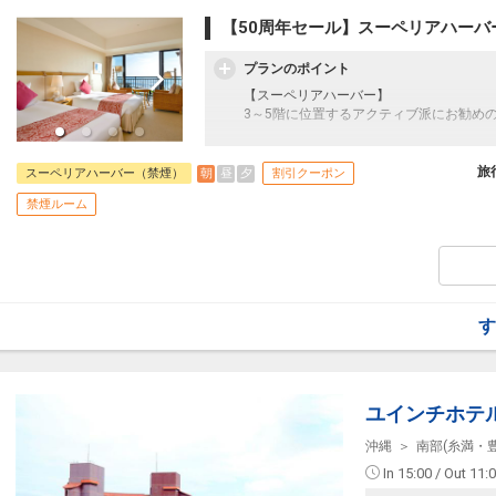
・駐車場無料
【50周年セール】スーペリアハーバ
【連泊特典】
プランのポイント
・2連泊特典 滞在中館内利用券1,000円
・3連泊特典 滞在中ディナーブッフェ（
【スーペリアハーバー】
3～5階に位置するアクティブ派にお勧め
■添い寝の幼児４歳～６歳（未就学児）幼児
日 ※現地にてお支払下さい。
明るいファブリックとビーチやハーバーを
スタイリッシュで、爽やかな色調の内装に
旅
朝
昼
夕
スーペリアハーバー（禁煙）
割引クーポン
体感できる清潔感が漂う空間です。
禁煙ルーム
館内施設へのアクセスも便利です。
【宿泊特典】
・琉球エス割引（限定メニュー）
・アウトレットモールあしびなー割引クー
・屋内/屋外プール利用無料（屋外は季節
・駐車場無料
す
【連泊特典】
・2連泊特典 滞在中館内利用券1,000円
・3連泊特典 滞在中ディナーブッフェ（
ユインチホテ
■添い寝の幼児４歳～６歳（未就学児）幼児
沖縄
南部(糸満・
日 ※現地にてお支払下さい。
In 15:00 / Out 11: