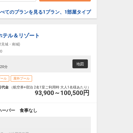
クラスJを利用する
― 円
べてのプランを見る
1プラン、1部屋タイプ
沖縄(那覇)
東京(羽田)
― 円
17:50
20:25
6便
クラスJを利用する
+28,100円
ホテル＆リゾート
沖縄(那覇)
東京(羽田)
― 円
豊見城・南城)
18:45
21:20
8便
00
クラスJを利用する
+26,100円
地図
沖縄(那覇)
東京(羽田)
20分
― 円
19:25
22:00
0便
プール
屋外プール
クラスJを利用する
+25,000円
行代金
（航空券+宿泊 2名1室ご利用時 大人1名様あたり）
93,900～100,500
円
沖縄(那覇)
東京(羽田)
― 円
20:30
23:00
2便
ハーバー 食事なし
クラスJを利用する
+3,800円