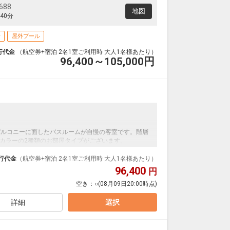
88
地図
40分
場
屋外プール
行代金
（航空券+宿泊 2名1室ご利用時 大人1名様あたり）
96,400～105,000
円
バルコニーに面したバスルームが自慢の客室です。階層
カラーの2種類のお部屋タイプがございます。
行代金
（航空券+宿泊 2名1室ご利用時 大人1名様あたり）
96,400
円
円）滞在中利用可能
空き：
○
(08月09日20:00時点)
ープレゼント
0～20:00）
詳細
選択