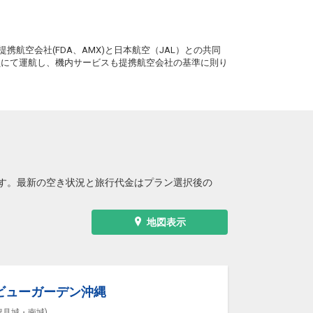
沖縄(那覇)
東京(羽田)
― 円
10:50
13:25
4便
。
携航空会社(FDA、AMX)と日本航空（JAL）との共同
クラスJを利用する
+23,800円
務員にて運航し、機内サービスも提携航空会社の基準に則り
沖縄(那覇)
東京(羽田)
3
+1,200円
11:40
14:15
6便
クラスJを利用する
+25,000円
沖縄(那覇)
東京(羽田)
― 円
12:15
14:50
8便
す。最新の空き状況と旅行代金はプラン選択後の
クラスJを利用する
+26,100円
沖縄(那覇)
東京(羽田)
3
+2,300円
地図表示
13:10
15:45
0便
クラスJを利用する
+26,100円
沖縄(那覇)
東京(羽田)
― 円
13:55
16:35
2便
ビューガーデン沖縄
豊見城・南城)