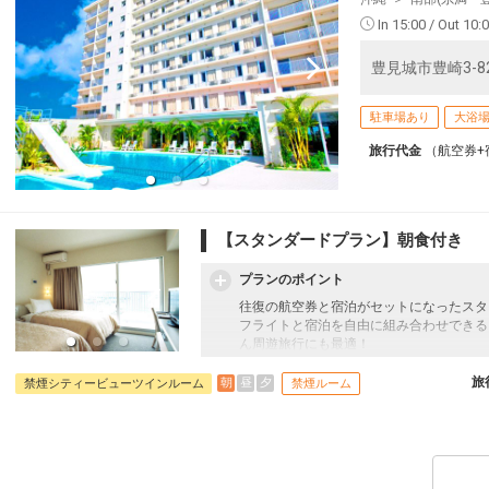
In 15:00 / Out 10:
5
豊見城市豊崎3-8
乗継
駐車場あり
大浴
5
旅行代金
（航空券+
乗継
【スタンダードプラン】朝食付き
5
乗継
プランのポイント
往復の航空券と宿泊がセットになったスタ
フライトと宿泊を自由に組み合わせできる
ん周遊旅行にも最適！
91
旅行期間中の1泊だけの宿泊や延泊・飛び
フライトは、安心のJAL（またはJALグ
旅
朝
昼
夕
禁煙シティービューツインルーム
禁煙ルーム
オプションでレンタカーや現地交通・体験
います。
98