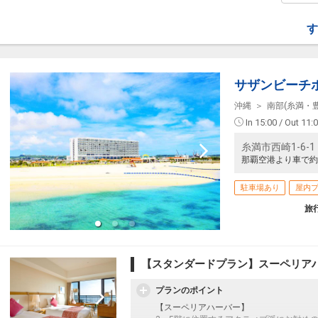
す
91
サザンビーチ
沖縄
南部(糸満・
91
In 15:00 / Out 11:
糸満市西崎1-6-1
那覇空港より車で約
92
駐車場あり
屋内
旅
92
【スタンダードプラン】スーペリア
プランのポイント
【スーペリアハーバー】