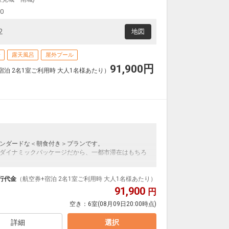
クラスJを利用する
+28,100円
00
沖縄(那覇)
東京(羽田)
6
+15,900円
8便
14:50
19:00
2
地図
便あり
クラスJを利用する
― 円
場
露天風呂
屋外プール
沖縄(那覇)
東京(羽田)
91,900
円
6
+15,900円
8便
宿泊 2名1室ご利用時 大人1名様あたり）
14:50
20:05
便あり
クラスJを利用する
― 円
沖縄(那覇)
東京(羽田)
6
+15,900円
8便
14:50
20:55
便あり
クラスJを利用する
― 円
ンダードな＜朝食付き＞プランです。
ダイナミックパッケージだから、一都市滞在はもちろ
沖縄(那覇)
東京(羽田)
― 円
15:25
18:10
4便
泊なども自由自在です。
ループ）確約！フライトマイル50%貯まります。
行代金
（航空券+宿泊 2名1室ご利用時 大人1名様あたり）
クラスJを利用する
+28,100円
プランなどの追加（同時予約）が可能なプランもござ
91,900
円
空き：
6室
(08月09日20:00時点)
沖縄(那覇)
東京(羽田)
― 円
15:40
18:20
2便
詳細
選択