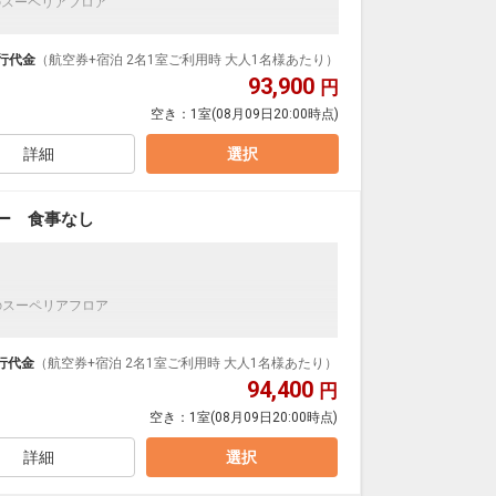
のスーペリアフロア
近くに感じられる眺望外観魅力。
、心地よい家具が配置されており、リゾートらしさを
行代金
（航空券+宿泊 2名1室ご利用時 大人1名様あたり）
93,900
円
空き：
1室
(08月09日20:00時点)
詳細
選択
ポン引換券
営業）
ー 食事なし
1回
レイール）1回
のスーペリアフロア
施設使用料※おひとり/１泊あたり/￥825円 全宿泊
近くに感じられる眺望外観魅力。
、心地よい家具が配置されており、リゾートらしさを
行代金
（航空券+宿泊 2名1室ご利用時 大人1名様あたり）
94,400
円
空き：
1室
(08月09日20:00時点)
詳細
選択
ポン引換券
営業）