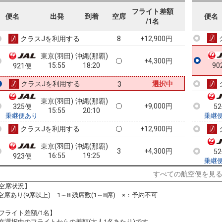
東京(羽田)
沖縄(那覇)
フライト差額
+9,000円
便名
323便
出発
到着
空席
便名
15:25
20:10
90
/1名
乗継便あり
クラスJを利用する
+12,900円
8
東京(羽田)
沖縄(那覇)
+4,300円
15:55
18:20
90
921便
クラスJを利用する
選択中
3
東京(羽田)
沖縄(那覇)
+9,000円
325便
5
15:55
20:10
乗継便あり
乗継
クラスJを利用する
+12,900円
東京(羽田)
沖縄(那覇)
3
+4,300円
5
16:55
19:25
923便
乗継
クラスJを利用する
+0円
2
すべての航空便を見
空席状況】
東京(羽田)
沖縄(那覇)
:空席あり(9席以上) 1～8:残席数(1～8席) ×：予約不可
5
+14,200円
329便
5
17:55
22:25
乗継便あり
乗継
フライト差額/1名】
クラスJを利用する
+10,500円
5
在選択中のフライトからの差額(大人1名あたり)です。