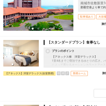
南城市佐敷新里16
那覇空港より車で約
駐車場あり
大浴
旅
【スタンダードプラン】食事なし
プランのポイント
【アネックス棟 洋室デラックス】
1室4名までご宿泊できるゆとりの広さ。
によって異なるオーシャンカラーとアース
旅
朝
昼
夕
【アネックス】洋室デラックス(全室禁煙)
禁煙ルーム
【宿泊特典】
・天然温泉さしきの猿人の湯（1回2,200
・1泊につきお1人様1本ミネラルウォータ
・展望ラウンジ「感謝」滞在中利用可能（9:0