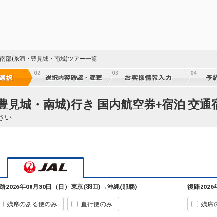
東京(羽田)
沖縄(那覇)
+6,600円
11:55
14:30
915便
クラスJを利用する
+22,600円
8
東京(羽田)
沖縄(那覇)
+4,400円
319便
 南部(糸満・豊見城・南城)ツアー一覧
12:50
17:40
乗継便あり
クラスJを利用する
+50,900円
7
東京(羽田)
沖縄(那覇)
+4,400円
321便
・豊見城・南城)行き 国内航空券+宿泊 交
13:45
17:40
乗継便あり
さい
クラスJを利用する
+8,200円
5
東京(羽田)
沖縄(那覇)
4
+1,600円
5
13:55
16:25
917便
乗継
クラスJを利用する
+10,400円
2
東京(羽田)
沖縄(那覇)
路
2026年08月30日（日）
東京(羽田)
→
沖縄(那覇)
復路
202
7
+400円
5
15:10
17:40
919便
乗継
残席のある便のみ
直行便のみ
残席
クラスJを利用する
+9,300円
4