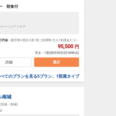
ー 朝食付
分1回
レイール）1回
のスーペリアフロア
施設使用料※おひとり/１泊あたり/￥825円 全宿泊
近くに感じられる眺望外観魅力。
、心地よい家具が配置されており、リゾートらしさを
行代金
（航空券+宿泊 2名1室ご利用時 大人1名様あたり）
95,500
円
空き：
1室
(08月09日20:00時点)
詳細
選択
ポン引換券
営業）
べてのプランを見る
5プラン、1部屋タイプ
分1回
レイール）1回
ル南城
施設使用料※おひとり/１泊あたり/￥825円 全宿泊
豊見城・南城)
00