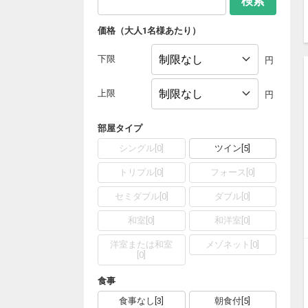
検索
価格（大人1名様あたり）
下限
円
上限
円
部屋タイプ
シングル
[
0
]
ツイン
[
5
]
トリプル
[
0
]
フォース
[
0
]
セミダブル
[
0
]
ダブル
[
0
]
和室
[
0
]
和洋室
[
0
]
洋室または和室
メゾネット
[
0
]
[
0
]
食事
食事なし
[
3
]
朝食付
[
5
]