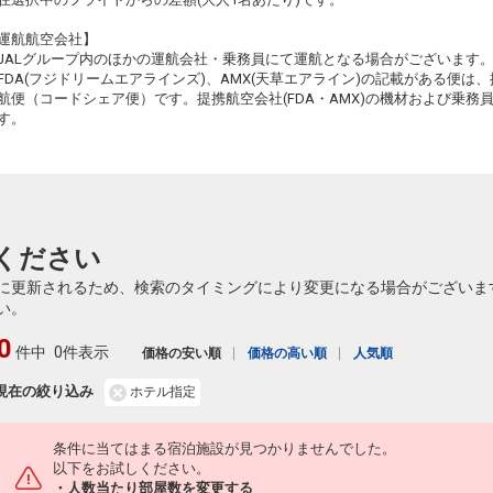
+2,300円
184便
08:50
16:25
乗継便あり
運航航空会社】
91
JALグループ内のほかの運航会社・乗務員にて運航となる場合がございます
クラスJを利用する
+24,300円
3
乗継
FDA(フジドリームエアラインズ)、AMX(天草エアライン)の記載がある便は、提
航便（コードシェア便）です。提携航空会社(FDA・AMX)の機材および乗
小松
沖縄(那覇)
2
+6,100円
184便
す。
08:50
13:10
乗継便あり
91
クラスJを利用する
+31,200円
7
乗継
小松
沖縄(那覇)
4
+2,300円
186便
11:05
16:25
乗継便あり
91
ください
クラスJを利用する
+31,200円
5
乗継
に更新されるため、検索のタイミングにより変更になる場合がございま
小松
沖縄(那覇)
い。
6
+1,100円
186便
11:05
17:40
乗継便あり
0
91
件中
0件表示
価格の安い順
価格の高い順
人気順
クラスJを利用する
+30,100円
5
乗継
現在の絞り込み
ホテル指定
小松
沖縄(那覇)
4
+3,800円
186便
11:05
18:20
乗継便あり
98
条件に当てはまる宿泊施設が見つかりませんでした。
クラスJを利用する
+22,000円
2
乗継
以下をお試しください。
・人数当たり部屋数を変更する