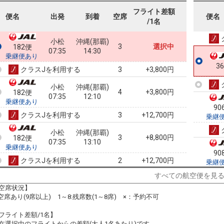
フライト差額
90
便名
出発
到着
空席
便名
/1名
乗継
小松
沖縄(那覇)
3
選択中
182便
07:35
14:30
乗継便あり
3
クラスJを利用する
+3,800円
3
小松
沖縄(那覇)
4
+3,800円
182便
07:35
12:10
乗継便あり
90
クラスJを利用する
+12,700円
3
乗継
小松
沖縄(那覇)
3
+8,800円
182便
07:35
13:10
乗継便あり
90
クラスJを利用する
+12,700円
2
乗継
すべての航空便を見
小松
沖縄(那覇)
7
+2,300円
184便
08:50
14:30
空席状況】
乗継便あり
:空席あり(9席以上) 1～8:残席数(1～8席) ×：予約不可
91
クラスJを利用する
+24,300円
7
乗継
フライト差額/1名】
小松
沖縄(那覇)
在選択中のフライトからの差額(大人1名あたり)です。