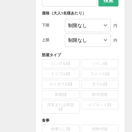
検索
価格（大人1名様あたり）
下限
円
上限
円
部屋タイプ
シングル
[
0
]
ツイン
[
0
]
トリプル
[
0
]
フォース
[
0
]
セミダブル
[
0
]
ダブル
[
0
]
和室
[
0
]
和洋室
[
0
]
洋室または和室
メゾネット
[
0
]
[
0
]
食事
食事なし
[
0
]
朝食付
[
0
]