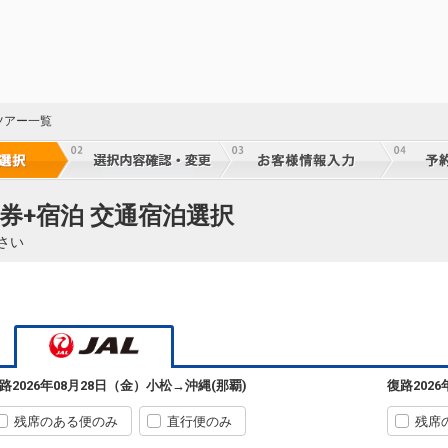
ツアー一覧
券+宿泊 交通宿泊選択
さい
90
乗継
路
2026年08月28日（金）
小松
→
沖縄(那覇)
復路
202
90
乗継
残席のある便のみ
直行便のみ
残席