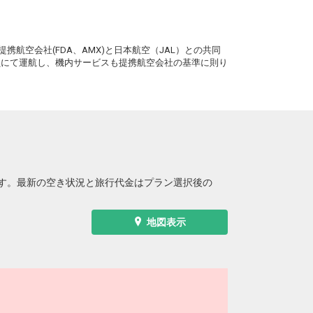
沖縄(那覇)
小松
3
+18,600円
0便
13:10
20:00
。
便あり
携航空会社(FDA、AMX)と日本航空（JAL）との共同
クラスJを利用する
― 円
務員にて運航し、機内サービスも提携航空会社の基準に則り
沖縄(那覇)
小松
― 円
2便
13:55
20:00
便あり
クラスJを利用する
― 円
沖縄(那覇)
小松
― 円
4便
15:25
20:00
便あり
す。最新の空き状況と旅行代金はプラン選択後の
クラスJを利用する
― 円
沖縄(那覇)
小松
― 円
4便
地図表示
15:25
21:40
便あり
クラスJを利用する
+38,300円
5
沖縄(那覇)
小松
― 円
2便
15:40
20:00
便あり