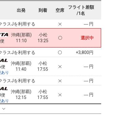
沖縄(那覇)
小松
フライト差額
― 円
4便
出発
到着
空席
10:50
17:55
/1名
便あり
クラスJを利用する
― 円
沖縄(那覇)
小松
選択中
11:10
13:25
6便
クラスJを利用する
+3,800円
沖縄(那覇)
小松
― 円
6便
11:40
17:55
便あり
クラスJを利用する
― 円
沖縄(那覇)
小松
― 円
8便
12:15
17:55
便あり
クラスJを利用する
+40,600円
る
2
沖縄(那覇)
小松
7
+33,400円
0便
13:10
17:55
便あり
クラスJを利用する
― 円