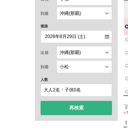
到着
復路
出発
到着
人数
再検索
【
○
【
現