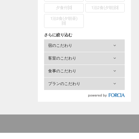
夕食付
[
0
]
1泊2食(夕朝)
[
0
]
1泊3食(夕朝昼)
[
0
]
さらに絞り込む
宿のこだわり
客室のこだわり
食事のこだわり
プランのこだわり