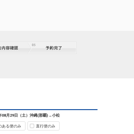
沖縄(那覇)
小松
― 円
0便
07:20
14:05
便あり
クラスJを利用する
+40,600円
7
沖縄(那覇)
小松
6年08月29日（土）
沖縄(那覇)
→
小松
+34,400円
2便
09:55
14:05
便あり
のある便のみ
直行便のみ
クラスJを利用する
― 円