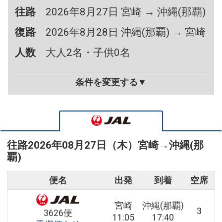
往路
2026年8月27日 宮崎 → 沖縄(那覇)
復路
2026年8月28日 沖縄(那覇) → 宮崎
人数
大人2名・子供0名
条件を変更する▼
往路
2026年08月27日（木）
宮崎
→
沖縄(那
覇)
便名
出発
到着
空席
宮崎
沖縄(那覇)
3
3626便
11:05
17:40