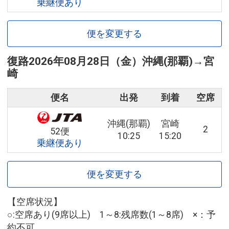
乗継便あり
便を変更する
復路
2026年08月28日（金）
沖縄(那覇)
→
宮
崎
便名
出発
到着
空席
沖縄(那覇)
宮崎
2
52便
10:25
15:20
乗継便あり
便を変更する
【空席状況】
○:空席あり(9席以上) 1～8:残席数(1～8席) ×：予
約不可