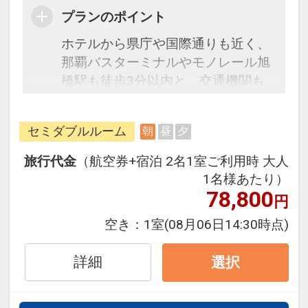
プランのポイント
ホテルから県庁や国際通りも近く、
那覇バスターミナルやモノレール旭
橋駅も徒歩3分以内と、交通機関も
充実しており、ビジネスや観光の拠
点にとても便利です。 大浴場を完備
セミダブルルーム
朝
昼
夕
しており、ボリューム満点の朝食バ
イキング（和洋）は滞在者へ無料サ
旅行代金
（航空券+宿泊 2名1室ご利用時 大人
ービス提供しております。 南国、沖
1名様あたり）
縄でゆったりとした時をお過ごし頂
78,800
円
けるよう、スタッフ一同笑顔でお待
空き：
1室
(08月06日14:30時点)
ちしております。
詳細
選択
●朝食●
朝食バイキング無料サービス。（欠
食による返金はございません）