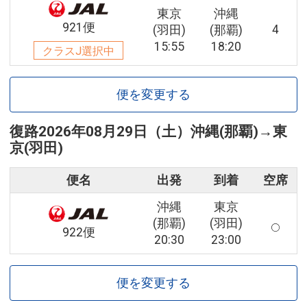
東京
沖縄
921便
4
(羽田)
(那覇)
15:55
18:20
クラスJ選択中
便を変更する
復路
2026年08月29日（土）
沖縄(那覇)
→
東
京(羽田)
便名
出発
到着
空席
沖縄
東京
(那覇)
(羽田)
922便
20:30
23:00
便を変更する