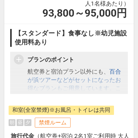
人1名様あたり）
93,800～95,000
円
【スタンダード】食事なし※幼児施設
使用料あり
プランのポイント
航空券と宿泊プラン以外にも、
百合
が浜ツアーなどがセットになったお
得なプランもご用意しています。こ
ちら
から検索してください。
和室(全室禁煙)※お風呂・トイレは共同
禁煙ルーム
朝
昼
夕
旅行代金
（航空券+宿泊 2名1室ご利用時 大人