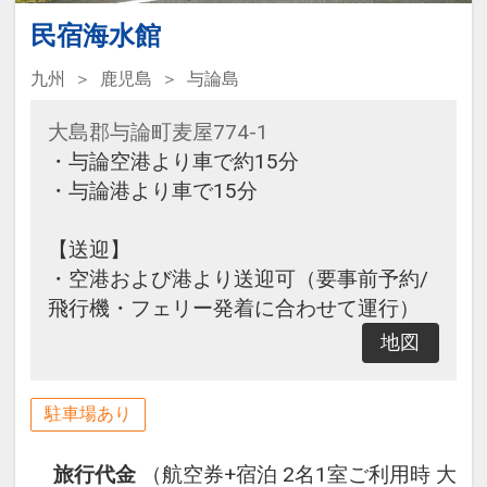
民宿海水館
九州
鹿児島
与論島
大島郡与論町麦屋774-1
・与論空港より車で約15分
・与論港より車で15分
【送迎】
・空港および港より送迎可（要事前予約/
飛行機・フェリー発着に合わせて運行）
地図
駐車場あり
旅行代金
（航空券+宿泊 2名1室ご利用時 大