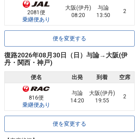
大阪(伊丹)
与論
2
2081便
08:20
13:50
乗継便あり
便を変更する
復路
2026年08月30日（日）
与論
→
大阪(伊
丹・関西・神戸)
便名
出発
到着
空席
与論
大阪(伊丹)
2
816便
14:20
19:55
乗継便あり
便を変更する