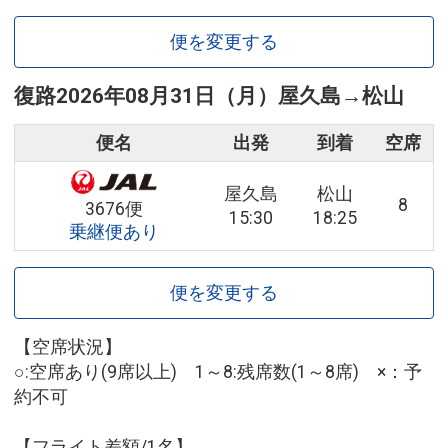
便を変更する
復路
2026年08月31日（月）
屋久島
→
松山
便名
出発
到着
空席
屋久島
松山
8
3676便
15:30
18:25
乗継便あり
便を変更する
【空席状況】
○:空席あり(9席以上) 1～8:残席数(1～8席) ×：予
約不可
【フライト差額/1名】