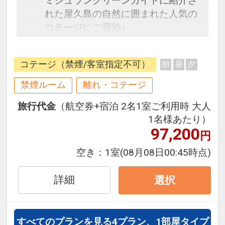
ミシュラングリーンガイドに紹介さ
れた屋久島の自然に囲まれた人気の
コテージにご宿泊♪
往復の航空券と宿泊がセットになっ
たスタンダードな＜食事なし＞プラ
コテージ（禁煙/客室指定不可）
朝
昼
夕
ンです。
禁煙ルーム
離れ・コテージ
フライトと宿泊を自由に組み合わせ
旅行代金
（航空券+宿泊 2名1室ご利用時 大人
できるダイナミックパッケージだか
1名様あたり）
ら、一都市滞在はもちろん周遊旅行
97,200
円
にも最適！
旅行期間中の1泊だけの宿泊や延
空き：
1室
(08月08日00:45時点)
泊・飛び泊なども自由自在です。
フライトは、安心のJAL（または
詳細
選択
JALグループ）確約！フライトマイ
ル50%貯まります。
オプションでレンタカーや現地交
すべてのプランを見る
4プラン、1部屋タイプ