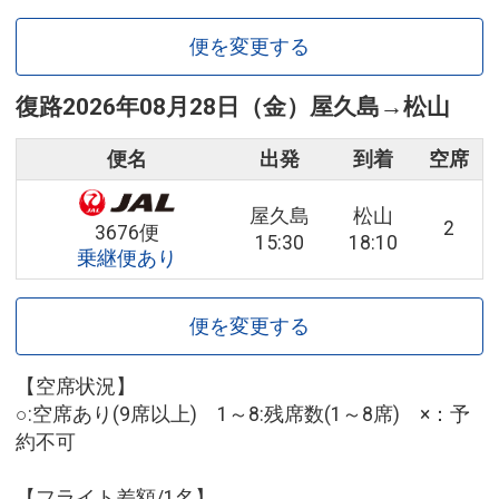
便を変更する
復路
2026年08月28日（金）
屋久島
→
松山
便名
出発
到着
空席
屋久島
松山
2
3676便
15:30
18:10
乗継便あり
便を変更する
【空席状況】
○:空席あり(9席以上) 1～8:残席数(1～8席) ×：予
約不可
【フライト差額/1名】