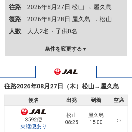
往路
2026年8月27日 松山 → 屋久島
復路
2026年8月28日 屋久島 → 松山
人数
大人2名・子供0名
条件を変更する▼
往路
2026年08月27日（木）
松山
→
屋久島
便名
出発
到着
空席
松山
屋久島
3592便
08:25
15:00
乗継便あり