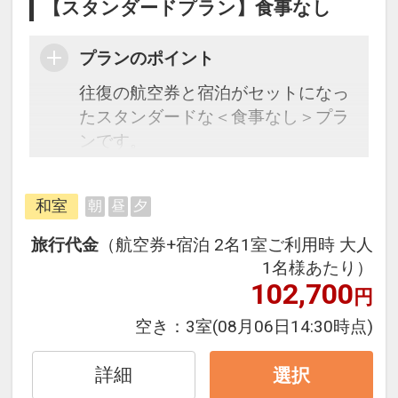
【スタンダードプラン】食事なし
プランのポイント
往復の航空券と宿泊がセットになっ
たスタンダードな＜食事なし＞プラ
ンです。
フライトと宿泊を自由に組み合わせ
和室
朝
昼
夕
できるダイナミックパッケージだか
ら、一都市滞在はもちろん周遊旅行
旅行代金
（航空券+宿泊 2名1室ご利用時 大人
にも最適！
1名様あたり）
旅行期間中の1泊だけの宿泊や延
102,700
円
泊・飛び泊なども自由自在です。
空き：
3室
(08月06日14:30時点)
フライトは、安心のJAL（または
JALグループ）確約！フライトマイ
詳細
選択
ル50%貯まります。