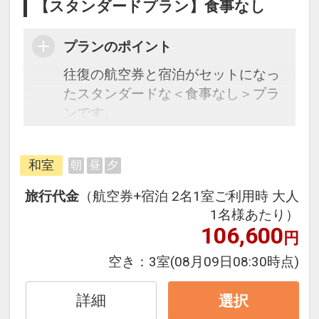
【スタンダードプラン】食事なし
プランのポイント
往復の航空券と宿泊がセットになっ
たスタンダードな＜食事なし＞プラ
ンです。
フライトと宿泊を自由に組み合わせ
和室
朝
昼
夕
できるダイナミックパッケージだか
ら、一都市滞在はもちろん周遊旅行
旅行代金
（航空券+宿泊 2名1室ご利用時 大人
にも最適！
1名様あたり）
旅行期間中の1泊だけの宿泊や延
106,600
円
泊・飛び泊なども自由自在です。
空き：
3室
(08月09日08:30時点)
フライトは、安心のJAL（または
JALグループ）確約！フライトマイ
詳細
選択
ル50%貯まります。