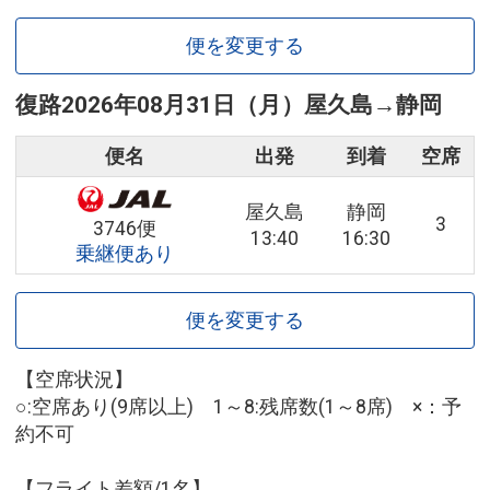
便を変更する
復路
2026年08月31日（月）
屋久島
→
静岡
便名
出発
到着
空席
屋久島
静岡
3
3746便
13:40
16:30
乗継便あり
便を変更する
【空席状況】
○:空席あり(9席以上) 1～8:残席数(1～8席) ×：予
約不可
【フライト差額/1名】