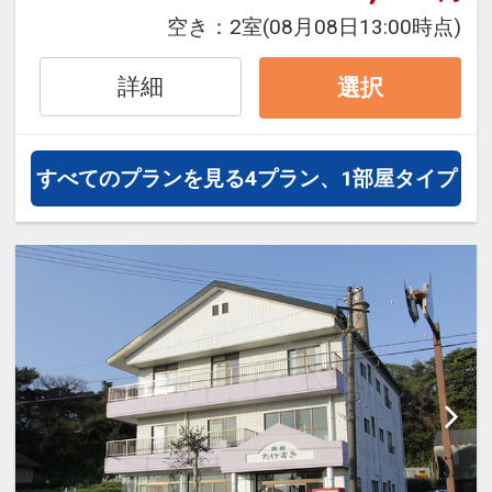
泊・飛び泊なども自由自在です。
空き：
2室
(08月08日13:00時点)
フライトは、安心のJAL（または
JALグループ）確約！フライトマイ
詳細
選択
ル50%貯まります。
オプションでレンタカーや現地交
通・体験プランなどの追加（同時予
すべてのプランを見る
4プラン、1部屋タイプ
約）が可能なプランもございます。
1日登山の方は朝食・昼食の登山弁
当をチェックインの際にお申込み頂
けます。（要別途追加料金）