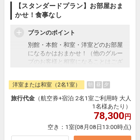
【スタンダードプラン】お部屋おま
かせ！食事なし
プランのポイント
別館・本館・和室・洋室どのお部屋
になるかはおまかせ！（他のグルー
プのお客様と相室になることはござ
いません）
※満室の場合、同クラスの別の宿へ
洋室または和室（2名1室）
朝
昼
夕
ご案内する場合がございます。※
旅行代金
（航空券+宿泊 2名1室ご利用時 大人
往復の航空券と宿泊がセットになっ
1名様あたり）
たスタンダードな＜食事なし＞プラ
78,300
円
ンです。
空き：
1室
(08月08日13:00時点)
フライトと宿泊を自由に組み合わせ
できるダイナミックパッケージだか