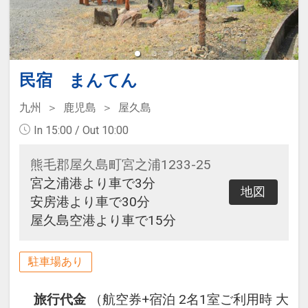
民宿 まんてん
九州
鹿児島
屋久島
In 15:00 / Out 10:00
熊毛郡屋久島町宮之浦1233-25
宮之浦港より車で3分
地図
安房港より車で30分
屋久島空港より車で15分
駐車場あり
旅行代金
（航空券+宿泊 2名1室ご利用時 大