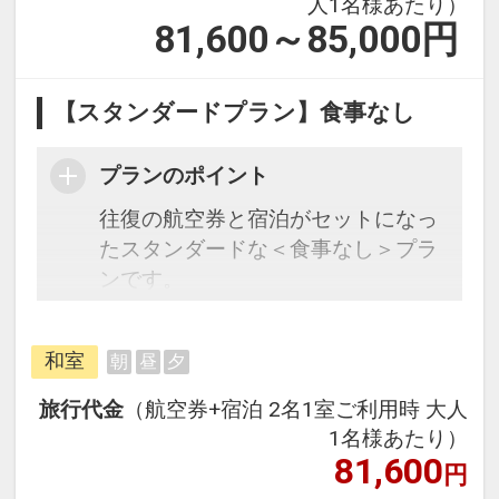
人1名様あたり）
81,600～85,000
円
【スタンダードプラン】食事なし
プランのポイント
往復の航空券と宿泊がセットになっ
たスタンダードな＜食事なし＞プラ
ンです。
フライトと宿泊を自由に組み合わせ
できるダイナミックパッケージだか
和室
朝
昼
夕
ら、一都市滞在はもちろん周遊旅行
にも最適！
旅行代金
（航空券+宿泊 2名1室ご利用時 大人
旅行期間中の1泊だけの宿泊や延
1名様あたり）
泊・飛び泊なども自由自在です。
81,600
円
フライトは、安心のJAL（または