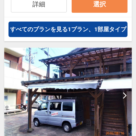
詳細
選択
ら、一都市滞在はもちろん周遊旅行
にも最適！
旅行期間中の1泊だけの宿泊や延
すべてのプランを見る
1プラン、1部屋タイプ
泊・飛び泊なども自由自在です。
フライトは、安心のJAL（または
JALグループ）確約！フライトマイ
ル50%貯まります。
オプションでレンタカーや現地交
通・体験プランなどの追加（同時予
約）が可能なプランもございます。