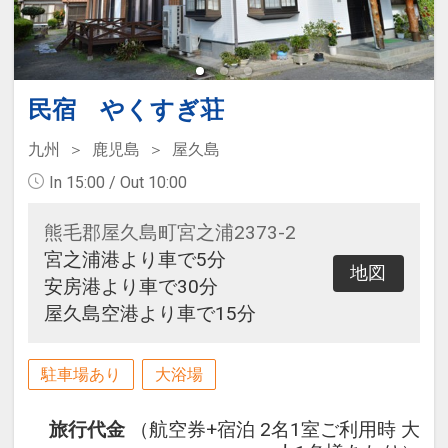
民宿 やくすぎ荘
九州
鹿児島
屋久島
In 15:00 / Out 10:00
熊毛郡屋久島町宮之浦2373-2
宮之浦港より車で5分
地図
安房港より車で30分
屋久島空港より車で15分
駐車場あり
大浴場
旅行代金
（航空券+宿泊 2名1室ご利用時 大