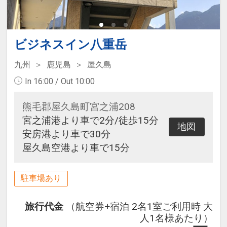
けます。
乾燥機はありませんが、コインラン
ドリーまで徒歩5分です。
ビジネスイン八重岳
九州
鹿児島
屋久島
In 16:00 / Out 10:00
熊毛郡屋久島町宮之浦208
宮之浦港より車で2分/徒歩15分
地図
安房港より車で30分
屋久島空港より車で15分
駐車場あり
旅行代金
（航空券+宿泊 2名1室ご利用時 大
人1名様あたり）