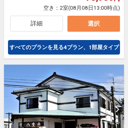
JALグループ）確約！フライトマイ
空き：
2室
(08月08日13:00時点)
ル50%貯まります。
オプションでレンタカーや現地交
詳細
選択
通・体験プランなどの追加（同時予
約）が可能なプランもございます。
すべてのプランを見る
4プラン、1部屋タイプ
1日登山の方は朝食・昼食の登山弁
当をチェックインの際にお申込み頂
けます。（要別途追加料金）