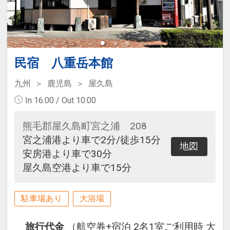
民宿 八重岳本館
九州
鹿児島
屋久島
In 16:00 / Out 10:00
熊毛郡屋久島町宮之浦 208
宮之浦港より車で2分/徒歩15分
地図
安房港より車で30分
屋久島空港より車で15分
駐車場あり
大浴場
旅行代金
（航空券+宿泊 2名1室ご利用時 大