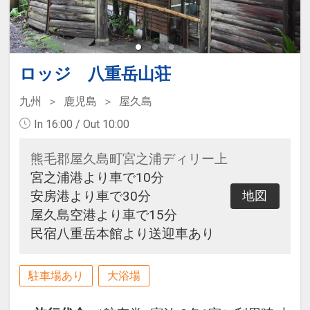
ロッジ 八重岳山荘
九州
鹿児島
屋久島
In 16:00 / Out 10:00
熊毛郡屋久島町宮之浦ディリー上
宮之浦港より車で10分
安房港より車で30分
地図
屋久島空港より車で15分
民宿八重岳本館より送迎車あり
駐車場あり
大浴場