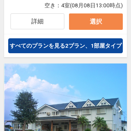
空き：
4室
(08月08日13:00時点)
フライトは、安心のJAL（または
JALグループ）確約！フライトマイ
詳細
選択
ル50%貯まります。
オプションでレンタカーや現地交
通・体験プランなどの追加（同時予
すべてのプランを見る
2プラン、1部屋タイプ
約）が可能なプランもございます。