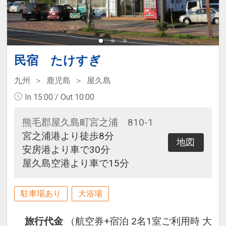
民宿 たけすぎ
九州
鹿児島
屋久島
In 15:00 / Out 10:00
熊毛郡屋久島町宮之浦 810-1
宮之浦港より徒歩8分
地図
安房港より車で30分
屋久島空港より車で15分
駐車場あり
大浴場
旅行代金
（航空券+宿泊 2名1室ご利用時 大