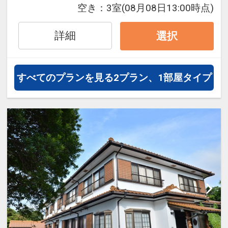
空き：
3室
(08月08日13:00時点)
フライトは、安心のJAL（または
JALグループ）確約！フライトマイ
詳細
選択
ル50%貯まります。
オプションでレンタカーや現地交
通・体験プランなどの追加（同時予
すべてのプランを見る
2プラン、1部屋タイプ
約）が可能なプランもございます。