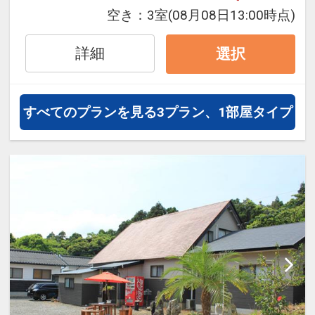
泊・飛び泊なども自由自在です。
空き：
3室
(08月08日13:00時点)
フライトは、安心のJAL（または
JALグループ）確約！フライトマイ
詳細
選択
ル50%貯まります。
オプションでレンタカーや現地交
通・体験プランなどの追加（同時予
すべてのプランを見る
3プラン、1部屋タイプ
約）が可能なプランもございます。