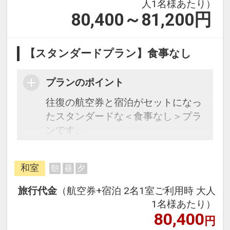
人1名様あたり）
80,400～81,200
円
【スタンダードプラン】食事なし
プランのポイント
往復の航空券と宿泊がセットになっ
たスタンダードな＜食事なし＞プラ
ンです。
フライトと宿泊を自由に組み合わせ
和室
朝
昼
夕
できるダイナミックパッケージだか
ら、一都市滞在はもちろん周遊旅行
旅行代金
（航空券+宿泊 2名1室ご利用時 大人
にも最適！
1名様あたり）
旅行期間中の1泊だけの宿泊や延
80,400
円
泊・飛び泊なども自由自在です。