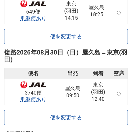
東京
屋久島
(羽田)
649便
18:25
14:15
乗継便あり
便を変更する
復路
2026年08月30日（日）
屋久島
→
東京(羽
田)
便名
出発
到着
空席
東京
屋久島
(羽田)
3740便
09:50
12:40
乗継便あり
便を変更する