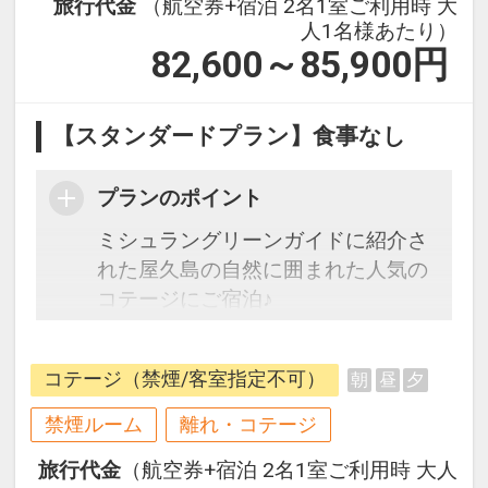
旅行代金
（航空券+宿泊 2名1室ご利用時 大
人1名様あたり）
82,600～85,900
円
【スタンダードプラン】食事なし
プランのポイント
ミシュラングリーンガイドに紹介さ
れた屋久島の自然に囲まれた人気の
コテージにご宿泊♪
往復の航空券と宿泊がセットになっ
たスタンダードな＜食事なし＞プラ
コテージ（禁煙/客室指定不可）
朝
昼
夕
ンです。
禁煙ルーム
離れ・コテージ
フライトと宿泊を自由に組み合わせ
旅行代金
（航空券+宿泊 2名1室ご利用時 大人
できるダイナミックパッケージだか