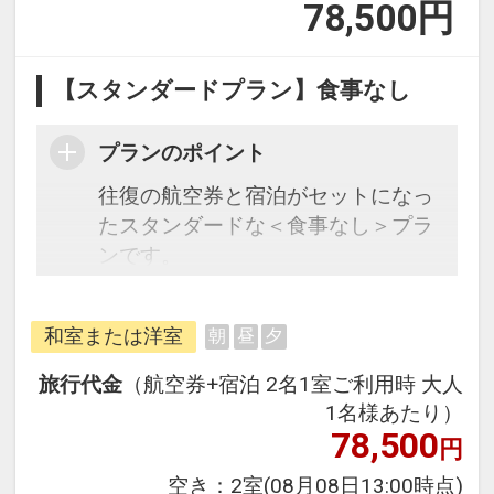
78,500
円
【スタンダードプラン】食事なし
プランのポイント
往復の航空券と宿泊がセットになっ
たスタンダードな＜食事なし＞プラ
ンです。
フライトと宿泊を自由に組み合わせ
和室または洋室
朝
昼
夕
できるダイナミックパッケージだか
ら、一都市滞在はもちろん周遊旅行
旅行代金
（航空券+宿泊 2名1室ご利用時 大人
にも最適！
1名様あたり）
旅行期間中の1泊だけの宿泊や延
78,500
円
泊・飛び泊なども自由自在です。
空き：
2室
(08月08日13:00時点)
フライトは、安心のJAL（または