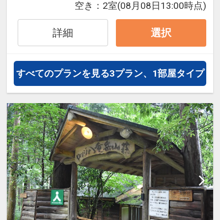
空き：
2室
(08月08日13:00時点)
JALグループ）確約！フライトマイ
ル50%貯まります。
詳細
選択
オプションでレンタカーや現地交
通・体験プランなどの追加（同時予
約）が可能なプランもございます。
すべてのプランを見る
3プラン、1部屋タイプ