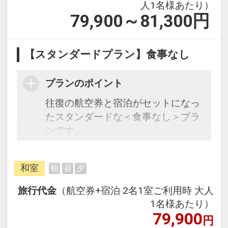
人1名様あたり）
79,900～81,300
円
【スタンダードプラン】食事なし
プランのポイント
往復の航空券と宿泊がセットになっ
たスタンダードな＜食事なし＞プラ
ンです。
フライトと宿泊を自由に組み合わせ
和室
朝
昼
夕
できるダイナミックパッケージだか
ら、一都市滞在はもちろん周遊旅行
旅行代金
（航空券+宿泊 2名1室ご利用時 大人
にも最適！
1名様あたり）
旅行期間中の1泊だけの宿泊や延
79,900
円
泊・飛び泊なども自由自在です。