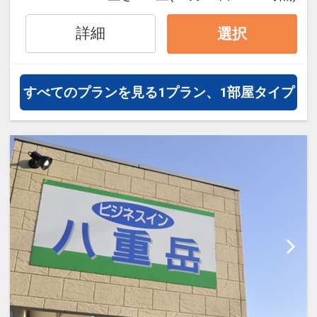
JALグループ）確約！フライトマイ
詳細
選択
ル50%貯まります。
オプションでレンタカーや現地交
通・体験プランなどの追加（同時予
すべてのプランを見る
1プラン、1部屋タイプ
約）が可能なプランもございます。
【お宿の特徴】
素泊まりのリーズナブルなお宿とな
ります。
宮之浦バス停から徒歩1分の利便性
の良いエリアにあります。
周りに飲食店が多数あり、お食事に
は困りません。
スーパーマーケットまで徒歩13分で
す。
キッチン、洗濯機を無料でご利用頂