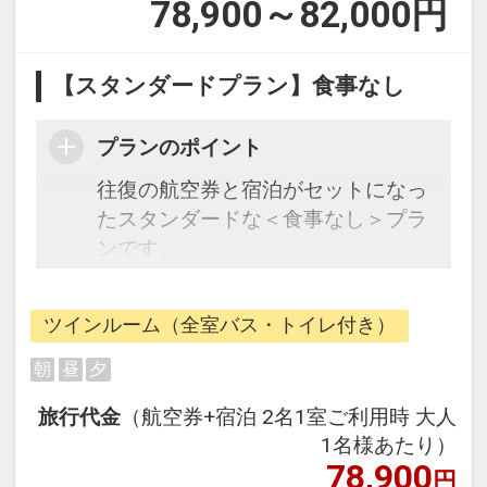
78,900～82,000
円
【スタンダードプラン】食事なし
プランのポイント
往復の航空券と宿泊がセットになっ
たスタンダードな＜食事なし＞プラ
ンです。
フライトと宿泊を自由に組み合わせ
ツインルーム（全室バス・トイレ付き）
できるダイナミックパッケージだか
ら、一都市滞在はもちろん周遊旅行
朝
昼
夕
にも最適！
旅行代金
（航空券+宿泊 2名1室ご利用時 大人
旅行期間中の1泊だけの宿泊や延
1名様あたり）
泊・飛び泊なども自由自在です。
78,900
円
フライトは、安心のJAL（または