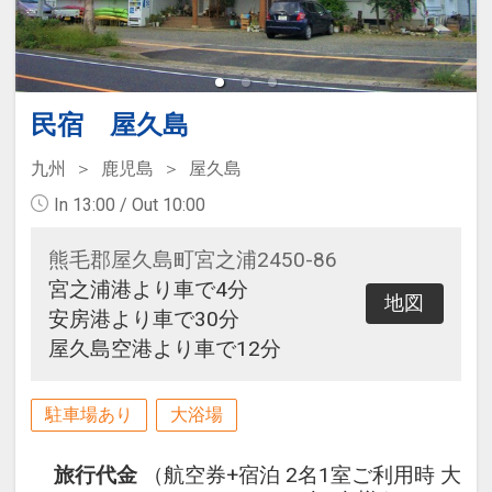
民宿 屋久島
九州
鹿児島
屋久島
In 13:00 / Out 10:00
熊毛郡屋久島町宮之浦2450-86
宮之浦港より車で4分
地図
安房港より車で30分
屋久島空港より車で12分
駐車場あり
大浴場
旅行代金
（航空券+宿泊 2名1室ご利用時 大