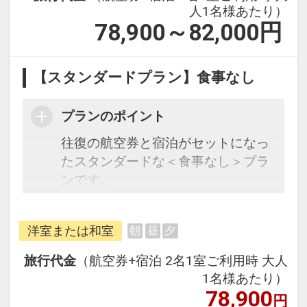
人1名様あたり）
78,900～82,000
円
【スタンダードプラン】食事なし
プランのポイント
往復の航空券と宿泊がセットになっ
たスタンダードな＜食事なし＞プラ
ンです。
フライトと宿泊を自由に組み合わせ
洋室または和室
朝
昼
夕
できるダイナミックパッケージだか
ら、一都市滞在はもちろん周遊旅行
旅行代金
（航空券+宿泊 2名1室ご利用時 大人
にも最適！
1名様あたり）
旅行期間中の1泊だけの宿泊や延
78,900
円