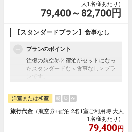
人1名様あたり）
79,400～82,700
円
【スタンダードプラン】食事なし
プランのポイント
往復の航空券と宿泊がセットになっ
たスタンダードな＜食事なし＞プラ
ンです。
フライトと宿泊を自由に組み合わせ
洋室または和室
朝
昼
夕
できるダイナミックパッケージだか
ら、一都市滞在はもちろん周遊旅行
旅行代金
（航空券+宿泊 2名1室ご利用時 大人
にも最適！
1名様あたり）
旅行期間中の1泊だけの宿泊や延
79,400
円