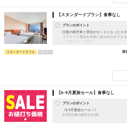
【スタンダードプラン】食事なし
プランのポイント
往復の航空券と宿泊がセットになったスタ
フライトと宿泊を自由に組み合わせできる
ん周遊旅行にも最適！
旅行期間中の1泊だけの宿泊や延泊・飛び
フライトは、安心のJAL（またはJALグ
旅
朝
昼
夕
スタンダードダブル
オプションでレンタカーや現地交通・体験
います。
【6-9月夏旅セール】食事なし
プランのポイント
《6-9月夏旅セール！》
6-9月出発の旅行がお得♪
往復の航空券と宿泊がセットになったスタ