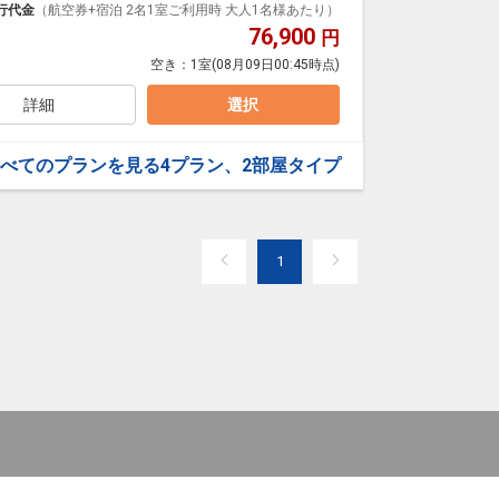
ダイナミックパッケージだから、一都市滞在はもちろ
行代金
（航空券+宿泊 2名1室ご利用時 大人1名様あたり）
76,900
円
泊なども自由自在です。
空き：
1室
(08月09日00:45時点)
ループ）確約！フライトマイル50%貯まります。
プランなどの追加（同時予約）が可能なプランもござ
詳細
選択
べてのプランを見る
4プラン、2部屋タイプ
1