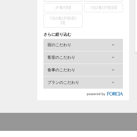
夕食付
[
0
]
1泊2食(夕朝)
[
0
]
1泊3食(夕朝昼)
[
0
]
さらに絞り込む
宿のこだわり
客室のこだわり
食事のこだわり
プランのこだわり