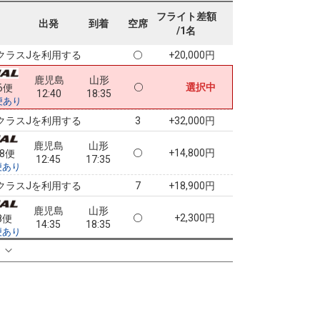
鹿児島
山形
フライト差額
+15,900円
06便
出発
到着
空席
11:05
17:35
/1名
便あり
クラスJを利用する
+20,000円
鹿児島
山形
選択中
6便
12:40
18:35
便あり
クラスJを利用する
+32,000円
3
鹿児島
山形
+14,800円
08便
12:45
17:35
便あり
クラスJを利用する
+18,900円
7
鹿児島
山形
+2,300円
8便
14:35
18:35
便あり
クラスJを利用する
+11,500円
る
2
鹿児島
山形
+15,900円
10便
14:40
17:35
便あり