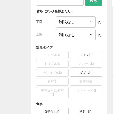
検索
価格（大人1名様あたり）
下限
円
上限
円
部屋タイプ
シングル
[
0
]
ツイン
[
1
]
トリプル
[
0
]
フォース
[
0
]
セミダブル
[
0
]
ダブル
[
1
]
和室
[
0
]
和洋室
[
0
]
洋室または和室
メゾネット
[
0
]
[
0
]
食事
食事なし
[
1
]
朝食付
[
1
]