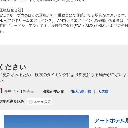
山形
鹿児島
運航航空会社】
― 円
2238便
18:05
21:15
JALグループ内のほかの運航会社・乗務員にて運航となる場合がございます
乗継便あり
FDA(フジドリームエアラインズ)、AMX(天草エアライン)の記載がある便は、提
クラスJを利用する
― 円
航便（コードシェア便）です。提携航空会社(FDA・AMX)の機材および乗
す。
ください
に更新されるため、検索のタイミングにより変更になる場合がございま
い。
1
件中
1～1件表示
価格の安い順
価格の高い順
人気順
現在の絞り込み
ホテル指定
アートホテル