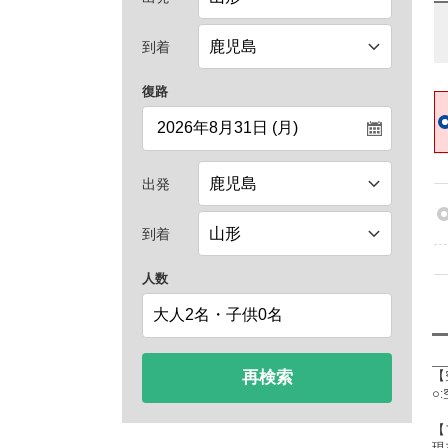
到着
復路
出発
到着
人数
再検索
【
○
【
現