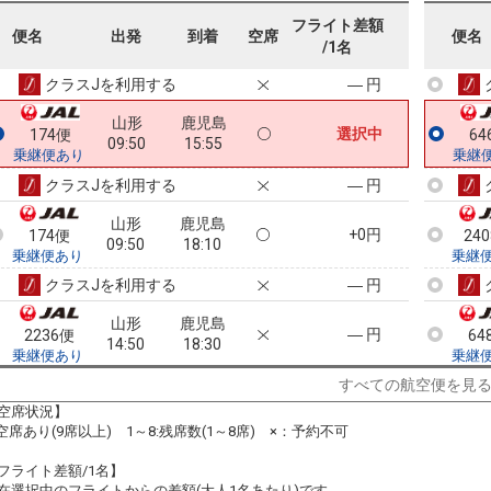
山形
鹿児島
フライト差額
+2,300円
174便
24
便名
出発
到着
空席
便名
09:50
13:45
/1名
乗継便あり
乗継
クラスJを利用する
― 円
山形
鹿児島
選択中
174便
64
09:50
15:55
乗継便あり
乗継
クラスJを利用する
― 円
山形
鹿児島
+0円
174便
24
09:50
18:10
乗継便あり
乗継
クラスJを利用する
― 円
山形
鹿児島
― 円
2236便
64
14:50
18:30
乗継便あり
乗継
クラスJを利用する
― 円
すべての航空便を見
空席状況】
山形
鹿児島
:空席あり(9席以上) 1～8:残席数(1～8席) ×：予約不可
― 円
2236便
24
14:50
21:15
乗継便あり
乗継
フライト差額/1名】
クラスJを利用する
― 円
在選択中のフライトからの差額(大人1名あたり)です。