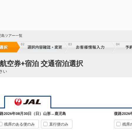
24
児島ツアー一覧
乗継
24
航空券+宿泊 交通宿泊選択
乗継
さい
山形
鹿児島
+5,500円
2234便
64
08:50
12:10
乗継便あり
乗継
クラスJを利用する
+8,100円
6
山形
鹿児島
路
2026年08月30日（日）
山形
→
鹿児島
復路
202
8
+4,300円
2234便
24
08:50
16:25
乗継便あり
乗継
残席のある便のみ
直行便のみ
残席
クラスJを利用する
+6,900円
8