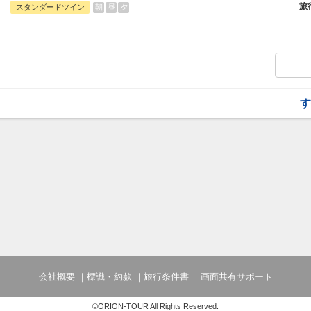
フライトと宿泊を自由に組み合わせできる
旅
朝
昼
夕
スタンダードツイン
ん周遊旅行にも最適！
旅行期間中の1泊だけの宿泊や延泊・飛び
フライトは、安心のJAL（またはJALグ
オプションでレンタカーや現地交通・体験
います。
す
会社概要
標識・約款
旅行条件書
画面共有サポート
©ORION-TOUR All Rights Reserved.