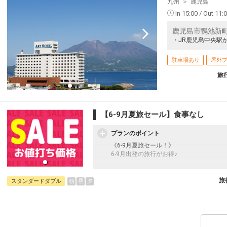
九州
鹿児島
In 15:00 / Out 11:
鹿児島市鴨池新町2
・JR鹿児島中央駅
駐車場あり
屋外
旅
【6-9月夏旅セール】食事なし
プランのポイント
《6-9月夏旅セール！》
6-9月出発の旅行がお得♪
往復の航空券と宿泊がセットになったスタ
フライトと宿泊を自由に組み合わせできる
旅
朝
昼
夕
スタンダードダブル
ん周遊旅行にも最適！
旅行期間中の1泊だけの宿泊や延泊・飛び
フライトは、安心のJAL（またはJALグ
オプションでレンタカーや現地交通・体験
います。