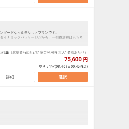
ンダードな＜食事なし＞プランです。
ダイナミックパッケージだから、一都市滞在はもちろ
泊なども自由自在です。
ループ）確約！フライトマイル50%貯まります。
行代金
（航空券+宿泊 2名1室ご利用時 大人1名様あたり）
プランなどの追加（同時予約）が可能なプランもござ
75,600
円
空き：
1室
(08月09日00:45時点)
詳細
選択
ンダードな＜食事なし＞プランです。