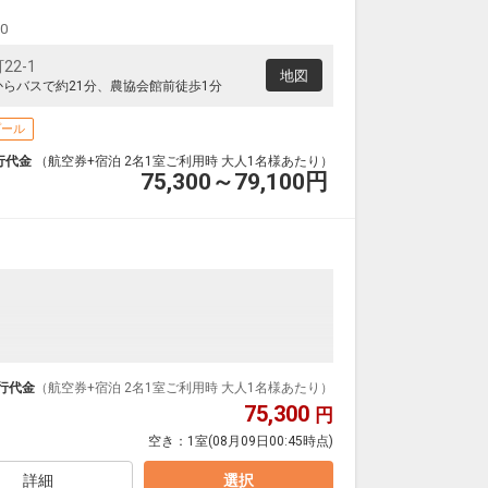
00
2-1
地図
からバスで約21分、農協会館前徒歩1分
プール
行代金
（航空券+宿泊 2名1室ご利用時 大人1名様あたり）
75,300～79,100
円
ンダードな＜食事なし＞プランです。
ダイナミックパッケージだから、一都市滞在はもちろ
行代金
（航空券+宿泊 2名1室ご利用時 大人1名様あたり）
75,300
円
泊なども自由自在です。
空き：
1室
(08月09日00:45時点)
ループ）確約！フライトマイル50%貯まります。
プランなどの追加（同時予約）が可能なプランもござ
詳細
選択