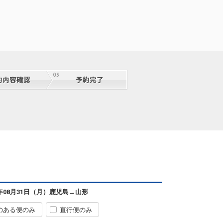
鹿児島
山形
+14,800円
00便
07:35
14:20
便あり
クラスJを利用する
+18,900円
鹿児島
山形
+15,900円
02便
08:45
14:20
便あり
クラスJを利用する
+20,000円
6
鹿児島
山形
+0円
4便
10:50
18:35
便あり
クラスJを利用する
+32,000円
3
鹿児島
山形
6年08月31日（月）
鹿児島
→
山形
+15,900円
06便
11:05
14:20
便あり
のある便のみ
直行便のみ
クラスJを利用する
+20,000円