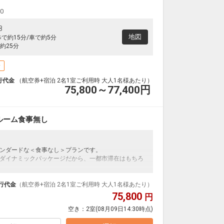
00
8
地図
で約15分/車で約5分
約25分
場
行代金
（航空券+宿泊 2名1室ご利用時 大人1名様あたり）
75,800～77,400
円
ルーム食事無し
ンダードな＜食事なし＞プランです。
ダイナミックパッケージだから、一都市滞在はもちろ
泊なども自由自在です。
ループ）確約！フライトマイル50%貯まります。
行代金
（航空券+宿泊 2名1室ご利用時 大人1名様あたり）
プランなどの追加（同時予約）が可能なプランもござ
75,800
円
空き：
2室
(08月09日14:30時点)