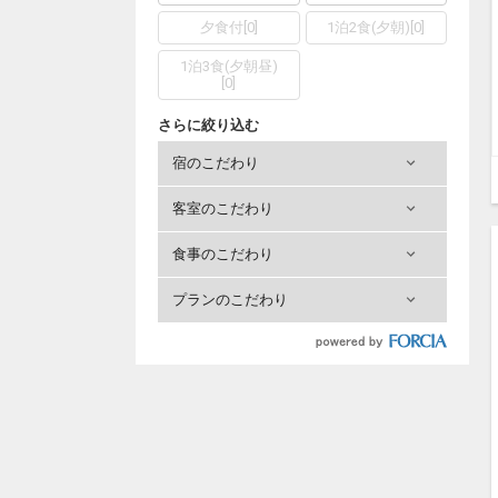
夕食付
[
0
]
1泊2食(夕朝)
[
0
]
1泊3食(夕朝昼)
[
0
]
さらに絞り込む
宿のこだわり
客室のこだわり
食事のこだわり
プランのこだわり