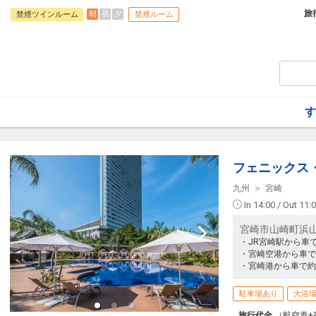
旅行期間中の1泊だけの宿泊や延泊・飛び
フライトは、安心のJAL（またはJALグ
旅
朝
昼
夕
禁煙ツインルーム
禁煙ルーム
オプションでレンタカーや現地交通・体験
います。
【ホテル紹介】
準天然光明石温泉の大浴場と多彩なお風呂
「水風呂」と「北欧式サウナ」で心身とも
人工温泉で寛ぎのひとときをお楽しみ頂け
す
【朝食内容】
おふくろの味を感じる和食がメインの和洋
お米は宮崎県産で、宮崎の郷土料理もお楽
頂けます。
フェニックス
■会場：シーアマーレ（1階）
■時間：6:30～10:00（最終入店9:45）
九州
宮崎
In 14:00 / Out 11:
宮崎市山崎町浜
・JR宮崎駅から車
・宮崎空港から車で
・宮崎港から車で約
駐車場あり
大浴
旅行代金
（航空券+