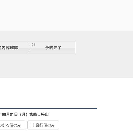
宮崎
松山
+0円
24便
6年08月31日（月）
宮崎
→
松山
08:30
12:45
便あり
のある便のみ
直行便のみ
宮崎
松山
+0円
24便