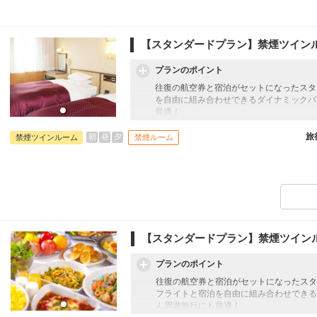
【スタンダードプラン】禁煙ツイン
プランのポイント
往復の航空券と宿泊がセットになったスタ
を自由に組み合わせできるダイナミックパ
最適！
旅行期間中の1泊だけの宿泊や延泊・飛び
フライトは、安心のJAL（またはJALグ
旅
朝
昼
夕
禁煙ツインルーム
禁煙ルーム
オプションでレンタカーや現地交通・体験
います。
【ホテル紹介】
準天然光明石温泉の大浴場と多彩なお風呂
「水風呂」と「北欧式サウナ」で心身とも
人工温泉で寛ぎのひとときをお楽しみ頂け
【スタンダードプラン】禁煙ツイン
プランのポイント
往復の航空券と宿泊がセットになったスタ
フライトと宿泊を自由に組み合わせできる
ん周遊旅行にも最適！