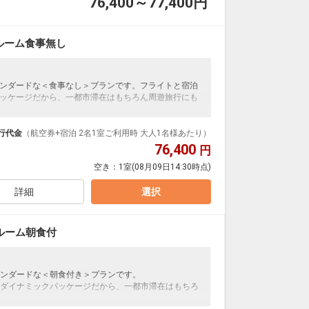
76,400～77,400
円
ルーム食事無し
ンダードな＜食事なし＞プランです。フライトと宿泊
ッケージだから、一都市滞在はもちろん周遊旅行にも
泊なども自由自在です。
ループ）確約！フライトマイル50%貯まります。
行代金
（航空券+宿泊 2名1室ご利用時 大人1名様あたり）
プランなどの追加（同時予約）が可能なプランもござ
76,400
円
空き：
1室
(08月09日14:30時点)
が自慢。
詳細
選択
にリフレッシュ。
ます。
ルーム朝食付
ンダードな＜朝食付き＞プランです。
ダイナミックパッケージだから、一都市滞在はもちろ