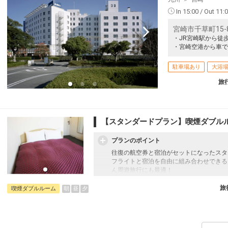
In 15:00 / Out 11:
宮崎市千草町15-
・JR宮崎駅から徒歩
・宮崎空港から車で
駐車場あり
大浴
旅
【スタンダードプラン】喫煙ダブル
プランのポイント
往復の航空券と宿泊がセットになったスタ
フライトと宿泊を自由に組み合わせできる
ん周遊旅行にも最適！
旅行期間中の1泊だけの宿泊や延泊・飛び
フライトは、安心のJAL（またはJALグ
旅
朝
昼
夕
喫煙ダブルルーム
オプションでレンタカーや現地交通・体験
います。
【ホテル紹介】