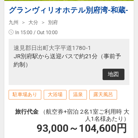
グランヴィリオホテル別府湾-和蔵-
九州
大分
別府
In 15:00 / Out 10:00
速見郡日出町大字平道1780-1
JR別府駅から送迎バスで約21分（事前予
約制）
地図
駐車場あり
大浴場
温泉
露天風呂
旅行代金
（航空券+宿泊 2名1室ご利用時 大
人1名様あたり）
93,000～104,600
円