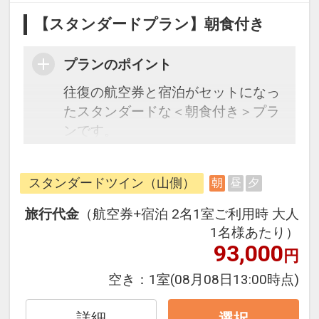
【スタンダードプラン】朝食付き
プランのポイント
往復の航空券と宿泊がセットになっ
たスタンダードな＜朝食付き＞プラ
ンです。
フライトと宿泊を自由に組み合わせ
できるダイナミックパッケージだか
スタンダードツイン（山側）
朝
昼
夕
ら、一都市滞在はもちろん周遊旅行
にも最適！
旅行代金
（航空券+宿泊 2名1室ご利用時 大人
旅行期間中の1泊だけの宿泊や延
1名様あたり）
泊・飛び泊なども自由自在です。
93,000
円
フライトは、安心のJAL（または
空き：
1室
(08月08日13:00時点)
JALグループ）確約！フライトマイ
ル50%貯まります。
詳細
選択