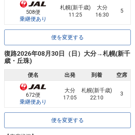
札幌(新千歳)
大分
5
508便
11:25
16:30
乗継便あり
便を変更する
復路
2026年08月30日（日）
大分
→
札幌(新千
歳・丘珠)
便名
出発
到着
空席
大分
札幌(新千歳)
3
672便
17:05
22:10
乗継便あり
便を変更する