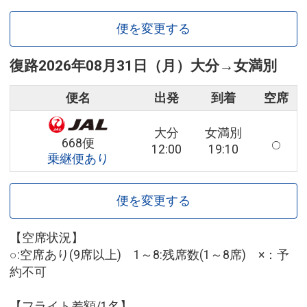
便を変更する
復路
2026年08月31日（月）
大分
→
女満別
便名
出発
到着
空席
大分
女満別
668便
12:00
19:10
乗継便あり
便を変更する
【空席状況】
○:空席あり(9席以上) 1～8:残席数(1～8席) ×：予
約不可
【フライト差額/1名】