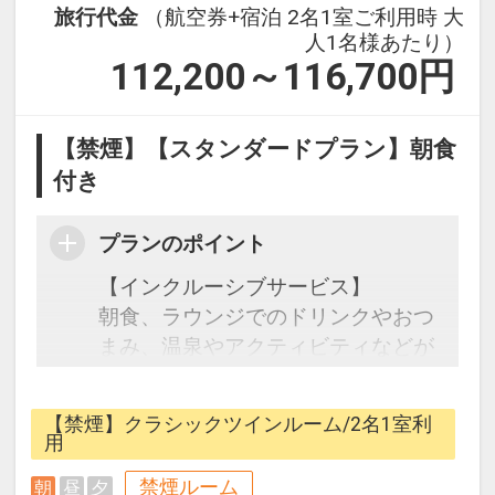
旅行代金
（航空券+宿泊 2名1室ご利用時 大
人1名様あたり）
112,200～116,700
円
【禁煙】【スタンダードプラン】朝食
付き
プランのポイント
【インクルーシブサービス】
朝食、ラウンジでのドリンクやおつ
まみ、温泉やアクティビティなどが
含まれています。
ホテルご到着後に感じるやすらぐ香
【禁煙】クラシックツインルーム/2名1室利
り、食、アクティビティなど、ご滞
用
在を通してその土地の自然・文化・
禁煙ルーム
朝
昼
夕