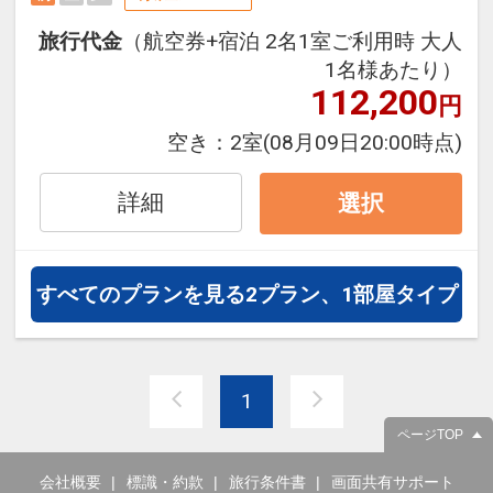
伝統といった魅力を気の向くまま
に、存分にご満喫ください。
旅行代金
（航空券+宿泊 2名1室ご利用時 大人
※一部のドリンクやアクティビティ
1名様あたり）
は有料です。ランチの提供はござい
112,200
円
ません。
空き：
2室
(08月09日20:00時点)
往復の航空券と宿泊がセットになっ
詳細
選択
たスタンダードな＜朝食付き＞プラ
ンです。
フライトと宿泊を自由に組み合わせ
すべてのプランを見る
2プラン、1部屋タイプ
できるダイナミックパッケージだか
ら、一都市滞在はもちろん周遊旅行
にも最適！
旅行期間中の1泊だけの宿泊や延
1
泊・飛び泊なども自由自在です。
ページTOP
フライトは、安心のJAL（または
JALグループ）確約！フライトマイ
会社概要
標識・約款
旅行条件書
画面共有サポート