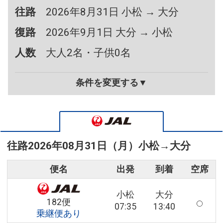
往路
2026年8月31日 小松 → 大分
復路
2026年9月1日 大分 → 小松
人数
大人2名・子供0名
条件を変更する▼
往路
2026年08月31日（月）
小松
→
大分
便名
出発
到着
空席
小松
大分
182便
07:35
13:40
乗継便あり