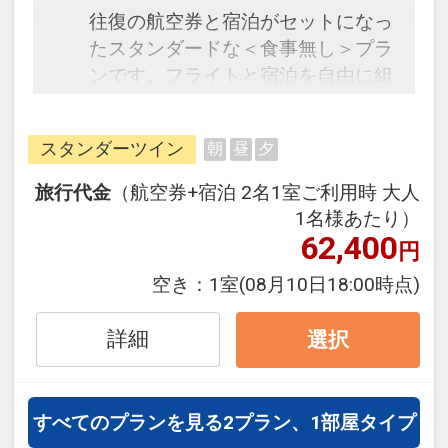
往復の航空券と宿泊がセットになっ
たスタンダードな＜食事無し＞プラ
ンです。フライトと宿泊を自由に組
み合わせできるダイナミックパッケ
ージだから、一都市滞在はもちろん
スタンダーツイン
朝
昼
夕
周遊旅行にも最適！
旅行期間中の1泊だけの宿泊や延
旅行代金
（航空券+宿泊 2名1室ご利用時 大人
泊・飛び泊なども自由自在です。
1名様あたり）
フライトは、安心のJAL（または
62,400
円
JALグループ）確約！フライトマイ
空き：
1室
(08月10日18:00時点)
ル50%貯まります。
オプションでレンタカーや現地交
詳細
選択
通・体験プランなどの追加（同時予
約）が可能なプランもございます。
すべてのプランを見る
2プラン、1部屋タイプ