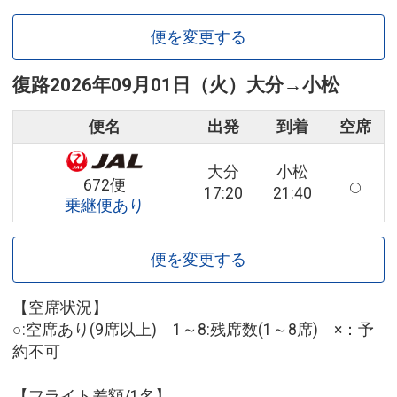
便を変更する
復路
2026年09月01日（火）
大分
→
小松
便名
出発
到着
空席
大分
小松
672便
17:20
21:40
乗継便あり
便を変更する
【空席状況】
○:空席あり(9席以上) 1～8:残席数(1～8席) ×：予
約不可
【フライト差額/1名】