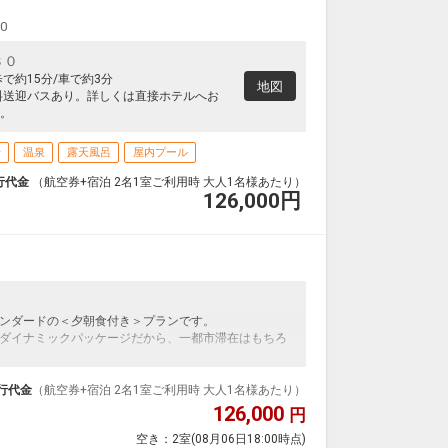
00
３０
で約15分/車で約3分
地図
料送迎バスあり。詳しくは直接ホテルへお
。
場
温泉
露天風呂
屋内プール
行代金
（航空券+宿泊 2名1室ご利用時 大人1名様あたり）
126,000
円
ンダードの＜夕朝食付き＞プランです。
ダイナミックパッケージだから、一都市滞在はもちろ
泊なども自由自在です。
ルが50%貯まります。
行代金
（航空券+宿泊 2名1室ご利用時 大人1名様あたり）
126,000
円
空き：
2室
(08月06日18:00時点)
（阿蘇ボールドキッチン）」で提供される約90種類の和洋中デ