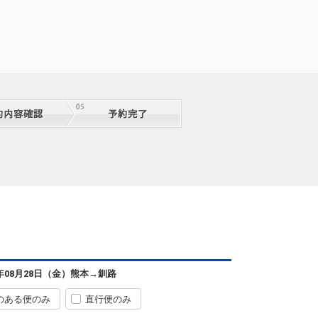
熊本
釧路
+0円
2便
07:35
13:55
便あり
6年08月28日（金）
熊本
→
釧路
クラスJを利用する
+21,700円
4
のある便のみ
直行便のみ
熊本
釧路
+2,300円
4便