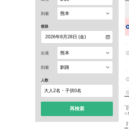
到着
復路
出発
到着
人数
再検索
【
○
【
現