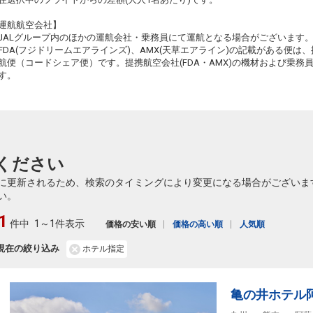
運航航空会社】
JALグループ内のほかの運航会社・乗務員にて運航となる場合がございます
FDA(フジドリームエアラインズ)、AMX(天草エアライン)の記載がある便は、提
航便（コードシェア便）です。提携航空会社(FDA・AMX)の機材および乗
す。
ください
に更新されるため、検索のタイミングにより変更になる場合がございま
い。
1
件中
1～1件表示
価格の安い順
価格の高い順
人気順
現在の絞り込み
ホテル指定
亀の井ホテル