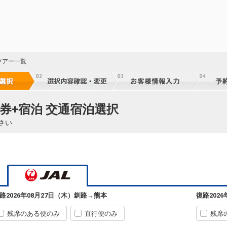
ツアー一覧
券+宿泊 交通宿泊選択
さい
62
乗継
路
2026年08月27日（木）
釧路
→
熊本
復路
202
残席のある便のみ
直行便のみ
残席
62