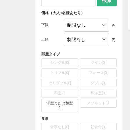
検索
価格（大人1名様あたり）
下限
円
上限
円
部屋タイプ
シングル
[
0
]
ツイン
[
0
]
トリプル
[
0
]
フォース
[
0
]
セミダブル
[
0
]
ダブル
[
0
]
和室
[
0
]
和洋室
[
0
]
洋室または和室
メゾネット
[
0
]
[
1
]
食事
食事なし
[
0
]
朝食付
[
0
]