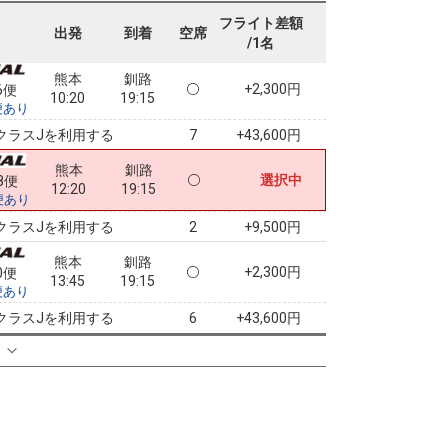
08:40
13:55
便あり
フライト差額
出発
到着
空席
/1名
クラスJを利用する
+11,800円
3
熊本
釧路
+2,300円
6便
10:20
19:15
便あり
クラスJを利用する
+43,600円
7
熊本
釧路
選択中
8便
12:20
19:15
便あり
クラスJを利用する
+9,500円
2
熊本
釧路
+2,300円
0便
13:45
19:15
便あり
クラスJを利用する
+43,600円
6
る