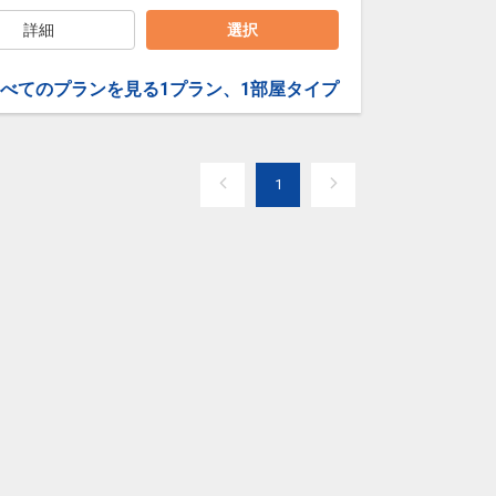
ります。
テーキや溶岩焼きピッツァが人気です。また。マグロ
詳細
選択
。
30)
べてのプランを見る
1プラン、1部屋タイプ
衷のビュッフェスタイルです。
タイピーエン）」や、ベーコンエッグフレンチサンド
00)
1
ションの中にあり、旅の疲れを癒すのに最適な天然温
ラマを一望できる4種類の「展望温泉」と多彩な湯処が
9:00
にて施設使用料がかります。お1人様1泊あたり1,650円
ん。