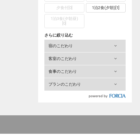
夕食付
[
0
]
1泊2食(夕朝)
[
1
]
1泊3食(夕朝昼)
[
0
]
さらに絞り込む
宿のこだわり
客室のこだわり
食事のこだわり
プランのこだわり