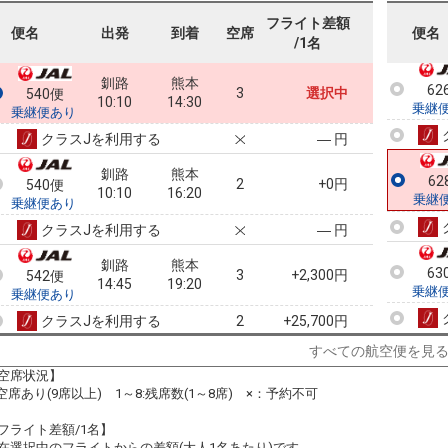
乗継
フライト差額
便名
出発
到着
空席
便名
/1名
釧路
熊本
62
3
選択中
540便
10:10
14:30
乗継
乗継便あり
クラスJを利用する
― 円
釧路
熊本
62
2
+0円
540便
10:10
16:20
乗継
乗継便あり
クラスJを利用する
― 円
釧路
熊本
63
3
+2,300円
542便
14:45
19:20
乗継
乗継便あり
クラスJを利用する
+25,700円
2
すべての航空便を見
釧路
熊本
3
+12,100円
542便
14:45
20:50
空席状況】
乗継便あり
:空席あり(9席以上) 1～8:残席数(1～8席) ×：予約不可
クラスJを利用する
+44,000円
6
フライト差額/1名】
在選択中のフライトからの差額(大人1名あたり)です。