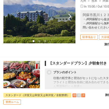
九州
熊本
阿蘇
In 15:00 / Out 10:
阿蘇市黒川１２
・JR阿蘇駅から徒歩
・JR阿蘇駅から無
問い合わせください
駐車場あり
大浴
旅
【スタンダードプラン】夕朝食付き
プランのポイント
往復の航空券と宿泊がセットになったスタ
フライトと宿泊を自由に組み合わせできる
ん周遊旅行にも最適！
旅行期間中の1泊だけの宿泊や延泊・飛び
JALマイレージ会員の方にはフライトマイ
旅
朝
昼
夕
スタンダード（洋室又は和室又は和洋室／全館禁煙）
禁煙ルーム
■夕食のご案内
レストラン「ASO BOLD KITCHEN