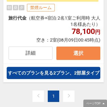
にも最適！
禁煙ルーム
朝
昼
夕
旅行期間中の1泊だけの宿泊や延
泊・飛び泊なども自由自在です。
旅行代金
（航空券+宿泊 2名1室ご利用時 大人
JALマイレージ会員の方にはフライ
1名様あたり）
トマイルが50%貯まります。
78,100
円
空き：
2室
(08月09日00:45時点)
●2026年6月1日、客室やロビー、レ
ストランなどをリニューアルしてリ
詳細
選択
ブランドオープンいたしました。
■宿泊者特典
すべてのプランを見る
2プラン、2部屋タイプ
ミネラルウォーターをお1人様1本プ
レゼント
1
ページTOP