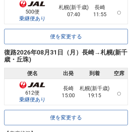
札幌(新千歳)
長崎
500便
07:40
11:55
乗継便あり
便を変更する
復路
2026年08月31日（月）
長崎
→
札幌(新千
歳・丘珠)
便名
出発
到着
空席
長崎
札幌(新千歳)
612便
15:00
19:15
乗継便あり
便を変更する