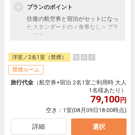
プランのポイント
往復の航空券と宿泊がセットになっ
たスタンダードの＜食事なし＞プラ
ンです。
フライトと宿泊を自由に組み合わせ
できるダイナミックパッケージだか
洋室／2名1室（禁煙）
朝
昼
夕
ら、一都市滞在はもちろん周遊旅行
にも最適！
禁煙ルーム
旅行期間中の1泊だけの宿泊や延
旅行代金
（航空券+宿泊 2名1室ご利用時 大人
泊・飛び泊なども自由自在です。
1名様あたり）
JALマイレージ会員の方にはフライ
79,100
円
トマイルが50%貯まります。
空き：
1室
(08月09日18:00時点)
■大浴場のご案内
天然温泉大浴場「ばってんの湯」
詳細
選択
は、ハウステンボスを望む露天風呂