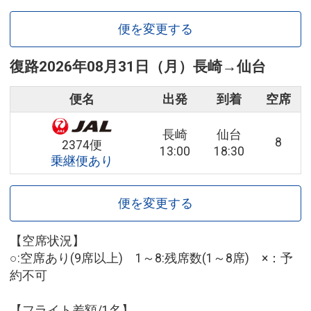
便を変更する
復路
2026年08月31日（月）
長崎
→
仙台
便名
出発
到着
空席
長崎
仙台
8
2374便
13:00
18:30
乗継便あり
便を変更する
【空席状況】
○:空席あり(9席以上) 1～8:残席数(1～8席) ×：予
約不可
【フライト差額/1名】