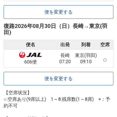
便を変更する
復路
2026年08月30日（日）
長崎
→
東京(羽
田)
便名
出発
到着
空席
長崎
東京(羽田)
07:20
09:10
606便
便を変更する
【空席状況】
○:空席あり(9席以上) 1～8:残席数(1～8席) ×：予
約不可