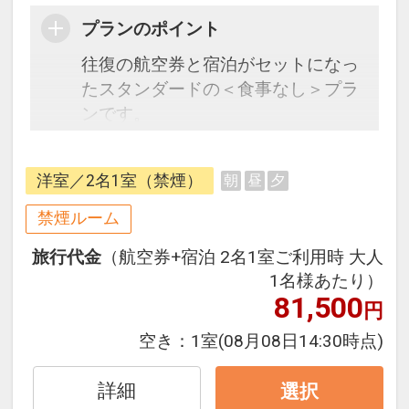
プランのポイント
往復の航空券と宿泊がセットになっ
たスタンダードの＜食事なし＞プラ
ンです。
フライトと宿泊を自由に組み合わせ
できるダイナミックパッケージだか
洋室／2名1室（禁煙）
朝
昼
夕
ら、一都市滞在はもちろん周遊旅行
にも最適！
禁煙ルーム
旅行期間中の1泊だけの宿泊や延
旅行代金
（航空券+宿泊 2名1室ご利用時 大人
泊・飛び泊なども自由自在です。
1名様あたり）
JALマイレージ会員の方にはフライ
81,500
円
トマイルが50%貯まります。
空き：
1室
(08月08日14:30時点)
■大浴場のご案内
天然温泉大浴場「ばってんの湯」
詳細
選択