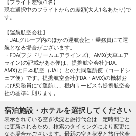
【フライト差額/1名】
現在選択中のフライトからの差額(大人1名あたり)で
す。
【運航航空会社】
・JALグループ内のほかの運航会社・乗務員にて運
航となる場合がございます。
・FDA(フジドリームエアラインズ)、AMX(天草エア
ライン)の記載がある便は、提携航空会社(FDA、
AMX)と日本航空（JAL）との共同運航便（コードシ
ェア便）です。提携航空会社(FDA・AMX)の機材お
よび乗務員にて運航し、機内サービスも提携航空会
社の基準に則ります。
宿泊施設・ホテルを選択してください
表示されている空き状況と旅行代金は一定時間ごと
に更新されるため、検索のタイミングにより変更に
なる場合がございます。最新の空き状況と旅行代金