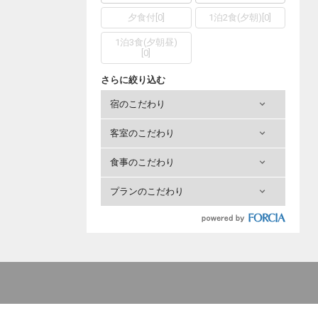
夕食付
[
0
]
1泊2食(夕朝)
[
0
]
1泊3食(夕朝昼)
[
0
]
さらに絞り込む
宿のこだわり
客室のこだわり
食事のこだわり
プランのこだわり