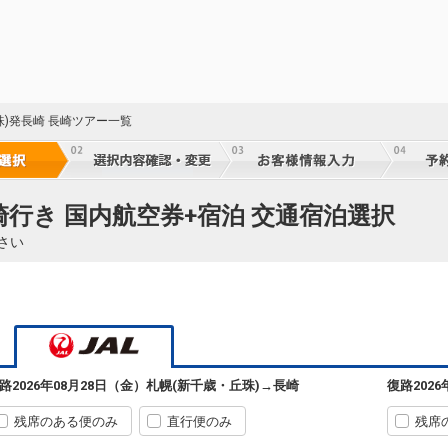
60
乗継
札幌
長崎
(新千歳)
4
+5,700円
590便
60
珠)発長崎 長崎ツアー一覧
11:55
07:35
乗継便あり
乗継
クラスJを利用する
+23,700円
3
札幌
長崎
(新千歳)
+19,900円
500便
23
崎行き 国内航空券+宿泊 交通宿泊選択
11:55
07:40
乗継便あり
乗継
さい
クラスJを利用する
+4,200円
2
札幌
長崎
(新千歳)
+1,200円
3910便
23
12:20
08:00
乗継便あり
乗継
クラスJを利用する
+37,600円
5
札幌
長崎
路
2026年08月28日（金）
札幌(新千歳・丘珠)
→
長崎
復路
202
(新千歳)
+18,700円
502便
60
14:10
08:50
乗継便あり
乗継
残席のある便のみ
直行便のみ
残席
クラスJを利用する
+62,200円
8