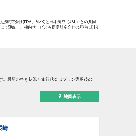
札幌
長崎
(新千歳)
+2,300円
4便
15:55
。
20:15
便あり
携航空会社(FDA、AMX)と日本航空（JAL）との共同
クラスJを利用する
+6,100円
2
務員にて運航し、機内サービスも提携航空会社の基準に則り
札幌
長崎
(新千歳)
+2,300円
4便
15:55
21:30
便あり
クラスJを利用する
+6,100円
2
す。最新の空き状況と旅行代金はプラン選択後の
地図表示
長崎