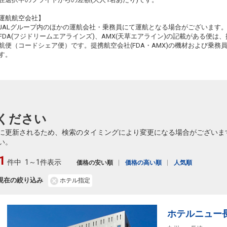
札幌
長崎
運航航空会社】
(新千歳)
+38,600円
514便
61
19:40
JALグループ内のほかの運航会社・乗務員にて運航となる場合がございます
15:15
乗継便あり
乗継
FDA(フジドリームエアラインズ)、AMX(天草エアライン)の記載がある便は、提
クラスJを利用する
+36,500円
3
航便（コードシェア便）です。提携航空会社(FDA・AMX)の機材および乗
す。
札幌
長崎
(新千歳)
+38,600円
518便
61
21:20
17:00
乗継便あり
乗継
クラスJを利用する
― 円
札幌
長崎
(新千歳)
+38,600円
520便
ください
21:20
17:15
乗継便あり
に更新されるため、検索のタイミングにより変更になる場合がございま
クラスJを利用する
― 円
い。
1
件中
1～1件表示
価格の安い順
価格の高い順
人気順
現在の絞り込み
ホテル指定
ホテルニュー