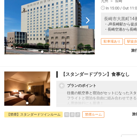
九州
長崎
In 15:00 / Out 11:
長崎市大黒町14
・JR長崎駅から徒
・長崎空港から長崎
駐車場あり
駅徒歩
旅
【スタンダードプラン】食事なし
プランのポイント
往復の航空券と宿泊がセットになったスタ
フライトと宿泊を自由に組み合わせできる
ん周遊旅行にも最適！
旅行期間中の1泊だけの宿泊や延泊・飛び
JALマイレージ会員の方にはフライトマイ
旅
朝
昼
夕
【禁煙】スタンダードツインルーム
禁煙ルーム
■宿泊者特典
ミネラルウォーターをお1人様1本プレゼ