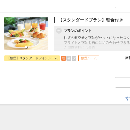
【スタンダードプラン】朝食付き
プランのポイント
往復の航空券と宿泊がセットになったスタ
フライトと宿泊を自由に組み合わせできる
ん周遊旅行にも最適！
旅行期間中の1泊だけの宿泊や延泊・飛び
JALマイレージ会員の方にはフライトマイ
旅
朝
昼
夕
【禁煙】スタンダードツインルーム
禁煙ルーム
■宿泊者特典
ミネラルウォーターをお1人様1本プレゼ
■朝食のご案内
1階にあるテラスレストラン「ハイドレン
（バイキング）形式です。
とろとろに煮込まれた「豚の角煮」や、パ
す
はの郷土料理から朝の定番メニューまで、
□時間：06:30～10:00（ラストオーダー09: