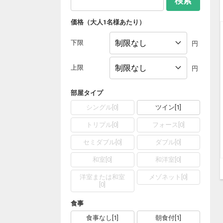
検索
価格（大人1名様あたり）
下限
円
上限
円
部屋タイプ
シングル
[
0
]
ツイン
[
1
]
トリプル
[
0
]
フォース
[
0
]
セミダブル
[
0
]
ダブル
[
0
]
和室
[
0
]
和洋室
[
0
]
洋室または和室
メゾネット
[
0
]
[
0
]
食事
食事なし
[
1
]
朝食付
[
1
]