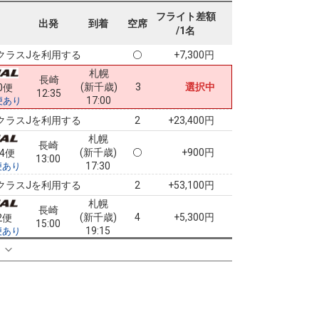
札幌
長崎
フライト差額
(新千歳)
+3,400円
8便
出発
到着
空席
09:55
/1名
15:05
便あり
クラスJを利用する
+7,300円
札幌
長崎
(新千歳)
3
選択中
0便
12:35
17:00
便あり
クラスJを利用する
+23,400円
2
札幌
長崎
(新千歳)
+900円
74便
13:00
17:30
便あり
クラスJを利用する
+53,100円
2
札幌
長崎
(新千歳)
4
+5,300円
2便
15:00
19:15
便あり
クラスJを利用する
+3,800円
る
6
札幌
長崎
(新千歳)
4
+5,300円
2便
15:00
20:15
便あり
クラスJを利用する
+3,800円
6