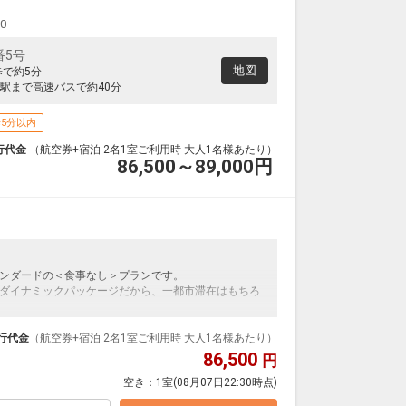
00
番5号
地図
歩で約5分
駅まで高速バスで約40分
5分以内
行代金
（航空券+宿泊 2名1室ご利用時 大人1名様あたり）
86,500～89,000
円
ンダードの＜食事なし＞プランです。
ダイナミックパッケージだから、一都市滞在はもちろ
泊なども自由自在です。
ルが50%貯まります。
行代金
（航空券+宿泊 2名1室ご利用時 大人1名様あたり）
86,500
円
空き：
1室
(08月07日22:30時点)
ント