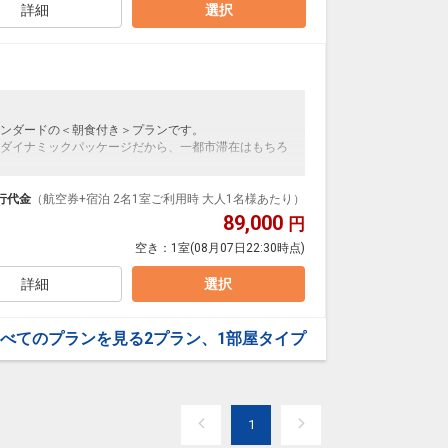
詳細
選択
ンダードの＜朝食付き＞プランです。
ダイナミックパッケージだから、一都市滞在はもちろ
泊なども自由自在です。
ルが50%貯まります。
行代金
（航空券+宿泊 2名1室ご利用時 大人1名様あたり）
89,000
円
空き：
1室
(08月07日22:30時点)
ント
詳細
選択
ジャ」で、長崎産の食材を豊富に使った和洋ブッフェ
リパリ食感が美味しい「皿うどん」など、長崎ならで
べてのプランを見る
2プラン、1部屋タイプ
約30～40週類の料理が並びます。
30)
1