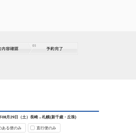
札幌
長崎
(新千歳)
2
+7,600円
6便
07:20
11:20
便あり
クラスJを利用する
+66,700円
5
札幌
長崎
(新千歳)
6
+11,900円
6便
07:20
11:55
便あり
クラスJを利用する
+64,200円
札幌
長崎
(新千歳)
― 円
72便
09:05
13:35
便あり
クラスJを利用する
― 円
札幌
長崎
(新千歳)
2
+21,600円
72便
09:05
14:40
便あり
クラスJを利用する
― 円
札幌
長崎
6年08月29日（土）
長崎
→
札幌(新千歳・丘珠)
(新千歳)
+3,400円
8便
09:55
14:15
便あり
のある便のみ
直行便のみ
クラスJを利用する
+7,300円