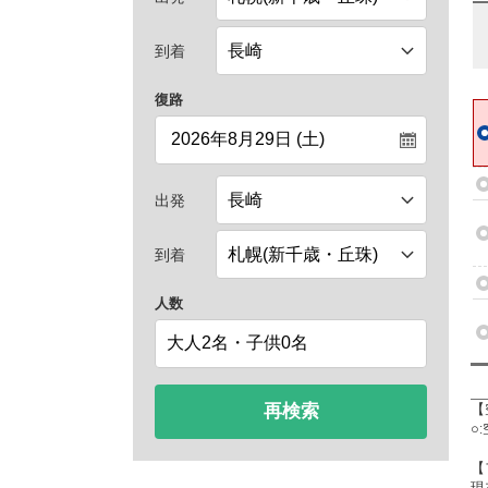
到着
復路
出発
到着
人数
再検索
【
○
【
現