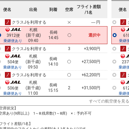
札幌
長崎
フライト差額
(新千歳)
― 円
2000便
60
便名
出発
到着
空席
便名
12:20
/1名
09:00
乗継便あり
乗継
クラスJを利用する
― 円
札幌
長崎
(新千歳)
選択中
3912便
61
14:45
09:40
乗継便あり
乗継
クラスJを利用する
+3,900円
3
札幌
長崎
(新千歳)
+27,500円
504便
23
14:10
09:50
乗継便あり
乗継
クラスJを利用する
+62,200円
札幌
長崎
(新千歳)
2
+31,500円
506便
61
15:15
11:00
乗継便あり
乗継
クラスJを利用する
+61,100円
5
すべての航空便を見
空席状況】
札幌
長崎
:空席あり(9席以上) 1～8:残席数(1～8席) ×：予約不可
(新千歳)
3
+6,500円
2008便
61
18:40
15:00
乗継便あり
乗継
フライト差額/1名】
クラスJを利用する
― 円
在選択中のフライトからの差額(大人1名あたり)です。