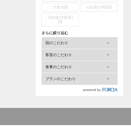
夕食付
[
0
]
1泊2食(夕朝)
[
0
]
1泊3食(夕朝昼)
[
0
]
さらに絞り込む
宿のこだわり
客室のこだわり
食事のこだわり
プランのこだわり