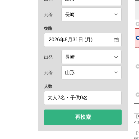
到着
復路
出発
到着
人数
再検索
【
○
【
現