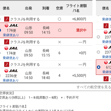
山形
長崎
フライト差額
+4,300円
2234便
便名
出発
到着
空席
便名
08:50
14:15
/1名
乗継便あり
61
クラスJを利用する
+6,800円
乗継
山形
長崎
選択中
174便
09:50
14:15
乗継便あり
23
クラスJを利用する
― 円
乗継
山形
長崎
23
6
+0円
174便
09:50
15:15
乗継
乗継便あり
クラスJを利用する
― 円
61
乗継
山形
長崎
4
+5,500円
2236便
14:50
18:40
乗継便あり
クラスJを利用する
+8,100円
2
すべての航空便を見
空席状況】
:空席あり(9席以上) 1～8:残席数(1～8席) ×：予約不可
フライト差額/1名】
在選択中のフライトからの差額(大人1名あたり)です。