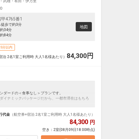
・武雄・有田・伊万里
00
4765番1
ら徒歩で約3分
地図
約34分
約84分
5分以内
84,300
円
宿泊 2名1室ご利用時 大人1名様あたり）
ンダードの＜食事なし＞プランです。
ダイナミックパッケージだから、一都市滞在はもちろ
泊なども自由自在です。
ルが50%貯まります。
行代金
（航空券+宿泊 2名1室ご利用時 大人1名様あたり）
84,300
円
空き：
2室
(08月09日18:00時点)