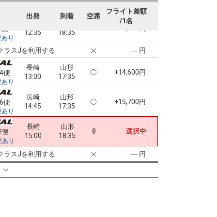
クラスJを利用する
― 円
フライト差額
出発
到着
空席
/1名
長崎
山形
5
+5,000円
0便
12:35
18:35
便あり
クラスJを利用する
― 円
長崎
山形
+14,600円
74便
13:00
17:35
便あり
長崎
山形
+15,700円
76便
14:45
17:35
便あり
長崎
山形
8
選択中
2便
15:00
18:35
便あり
クラスJを利用する
― 円
る