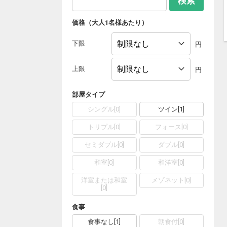
検索
価格（大人1名様あたり）
下限
円
上限
円
部屋タイプ
シングル
[
0
]
ツイン
[
1
]
トリプル
[
0
]
フォース
[
0
]
セミダブル
[
0
]
ダブル
[
0
]
和室
[
0
]
和洋室
[
0
]
洋室または和室
メゾネット
[
0
]
[
0
]
食事
食事なし
[
1
]
朝食付
[
0
]