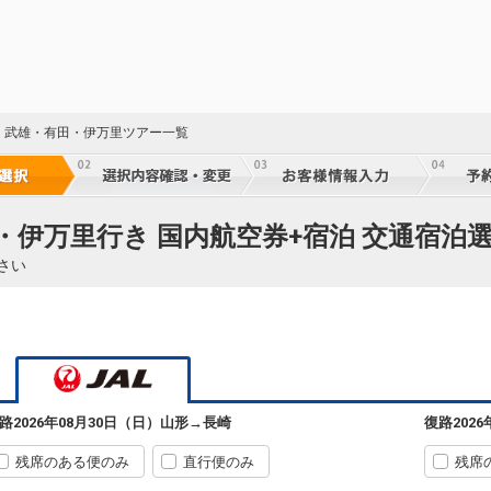
・武雄・有田・伊万里ツアー一覧
・伊万里行き 国内航空券+宿泊 交通宿泊
さい
23
乗継
山形
長崎
路
2026年08月30日（日）
山形
→
長崎
復路
202
+5,500円
2234便
08:50
12:30
乗継便あり
60
残席のある便のみ
直行便のみ
残席
クラスJを利用する
+7,900円
乗継