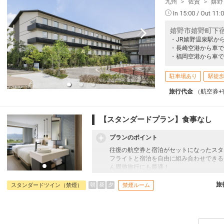
九州
佐賀
嬉野
In 15:00 / Out 11:
嬉野市嬉野町下宿甲
・JR嬉野温泉駅か
・長崎空港から車で
・福岡空港から車で
駐車場あり
駅徒歩
旅行代金
（航空券+
【スタンダードプラン】食事なし
プランのポイント
往復の航空券と宿泊がセットになったスタ
フライトと宿泊を自由に組み合わせできる
ん周遊旅行にも最適！
旅行期間中の1泊だけの宿泊や延泊・飛び
JALマイレージ会員の方にはフライトマイ
旅
朝
昼
夕
スタンダードツイン（禁煙）
禁煙ルーム