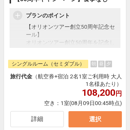
プランのポイント
【オリオンツアー創立50周年記念セ
ール】
オリオンツアー創立50周年を記念し
た期間限定の特別なセールです。
シングルルーム（セミダブル）
朝
昼
夕
往復の航空券と宿泊がセットになっ
たスタンダードの＜食事なし＞プラ
旅行代金
（航空券+宿泊 2名1室ご利用時 大人
ンです。
1名様あたり）
フライトと宿泊を自由に組み合わせ
108,200
円
できるダイナミックパッケージだか
空き：
1室
(08月09日00:45時点)
ら、一都市滞在はもちろん周遊旅行
にも最適！
詳細
選択
旅行期間中の1泊だけの宿泊や延
泊・飛び泊なども自由自在です。