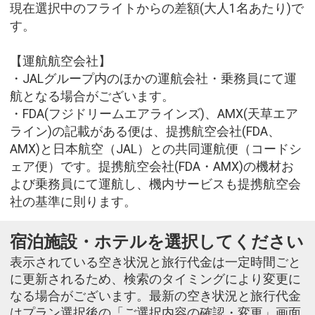
現在選択中のフライトからの差額(大人1名あたり)で
す。
【運航航空会社】
・JALグループ内のほかの運航会社・乗務員にて運
航となる場合がございます。
・FDA(フジドリームエアラインズ)、AMX(天草エア
ライン)の記載がある便は、提携航空会社(FDA、
AMX)と日本航空（JAL）との共同運航便（コードシ
ェア便）です。提携航空会社(FDA・AMX)の機材お
よび乗務員にて運航し、機内サービスも提携航空会
社の基準に則ります。
宿泊施設・ホテルを選択してください
表示されている空き状況と旅行代金は一定時間ごと
に更新されるため、検索のタイミングにより変更に
なる場合がございます。最新の空き状況と旅行代金
はプラン選択後の「ご選択内容の確認・変更」画面