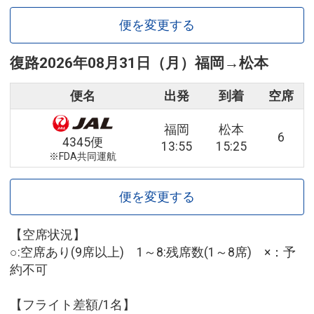
便を変更する
復路
2026年08月31日（月）
福岡
→
松本
便名
出発
到着
空席
福岡
松本
6
4345便
13:55
15:25
※FDA共同運航
便を変更する
【空席状況】
○:空席あり(9席以上) 1～8:残席数(1～8席) ×：予
約不可
【フライト差額/1名】