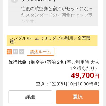
往復の航空券と宿泊がセットになっ
たスタンダードの＜朝食付き＞プラ
ンです。
フライトと宿泊を自由に組み合わせ
できるダイナミックパッケージだか
シングルルーム（セミダブル利用／全室禁
ら、一都市滞在はもちろん周遊旅行
煙）
にも最適！
禁煙ルーム
朝
昼
夕
旅行期間中の1泊だけの宿泊や延
泊・飛び泊なども自由自在です。
旅行代金
（航空券+宿泊 2名1室ご利用時 大人
JALマイレージ会員の方にはフライ
1名様あたり）
トマイルが50%貯まります。
49,700
円
空き：
1室
(08月10日10:00時点)
■送迎のご案内
ホテルから福岡空港国内線の南乗降
詳細
選択
場まで無料の送迎車をご利用いただ
けます。