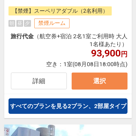
できるダイナミックパッケージだか
【禁煙】スーペリアダブル（2名利用）
ら、一都市滞在はもちろん周遊旅行
にも最適！
禁煙ルーム
朝
昼
夕
旅行期間中の1泊だけの宿泊や延
旅行代金
（航空券+宿泊 2名1室ご利用時 大人
泊・飛び泊なども自由自在です。
1名様あたり）
JALマイレージ会員の方にはフライ
93,900
円
トマイルが50%貯まります。
空き：
1室
(08月08日18:00時点)
詳細
選択
すべてのプランを見る
2プラン、2部屋タイプ