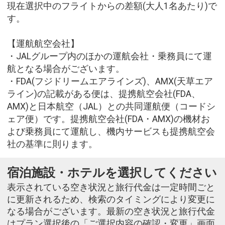
現在選択中のフライトからの差額(大人1名あたり)で
す。
【運航航空会社】
・JALグループ内のほかの運航会社・乗務員にて運
航となる場合がございます。
・FDA(フジドリームエアラインズ)、AMX(天草エア
ライン)の記載がある便は、提携航空会社(FDA、
AMX)と日本航空（JAL）との共同運航便（コードシ
ェア便）です。提携航空会社(FDA・AMX)の機材お
よび乗務員にて運航し、機内サービスも提携航空会
社の基準に則ります。
宿泊施設・ホテルを選択してください
表示されている空き状況と旅行代金は一定時間ごと
に更新されるため、検索のタイミングにより変更に
なる場合がございます。最新の空き状況と旅行代金
はプラン選択後の「ご選択内容の確認・変更」画面