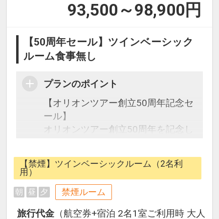
93,500～98,900
円
【50周年セール】ツインベーシック
ルーム食事無し
プランのポイント
【オリオンツアー創立50周年記念セ
ール】
オリオンツアー創立50周年を記念し
た期間限定の特別なセールです。
【禁煙】ツインベーシックルーム（2名利
往復の航空券と宿泊がセットになっ
用）
たスタンダードの＜食事なし＞プラ
禁煙ルーム
朝
昼
夕
ンです。
フライトと宿泊を自由に組み合わせ
旅行代金
（航空券+宿泊 2名1室ご利用時 大人