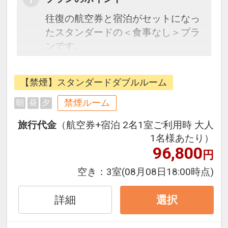
往復の航空券と宿泊がセットになっ
たスタンダードの＜食事なし＞プラ
ンです。
フライトと宿泊を自由に組み合わせ
できるダイナミックパッケージだか
【禁煙】スタンダードダブルルーム
ら、一都市滞在はもちろん周遊旅行
にも最適！
禁煙ルーム
朝
昼
夕
旅行期間中の1泊だけの宿泊や延
旅行代金
（航空券+宿泊 2名1室ご利用時 大人
泊・飛び泊なども自由自在です。
1名様あたり）
JALマイレージ会員の方にはフライ
96,800
円
トマイルが50%貯まります。
空き：
3室
(08月08日18:00時点)
詳細
選択