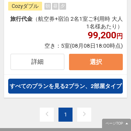
できるダイナミックパッケージだか
Cozyダブル
朝
昼
夕
ら、一都市滞在はもちろん周遊旅行
にも最適！
旅行代金
（航空券+宿泊 2名1室ご利用時 大人
旅行期間中の1泊だけの宿泊や延
1名様あたり）
泊・飛び泊なども自由自在です。
99,200
円
JALマイレージ会員の方にはフライ
空き：
5室
(08月08日18:00時点)
トマイルが50%貯まります。
詳細
選択
すべてのプランを見る
2プラン、2部屋タイプ
1
ページTOP