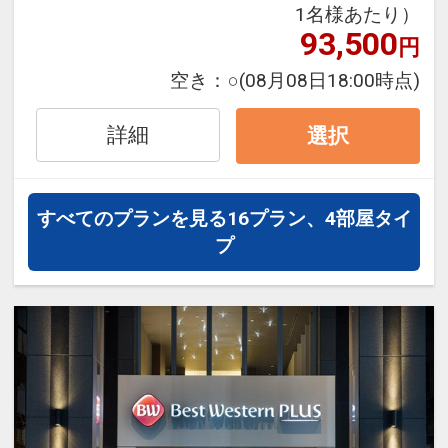
できるダイナミックパッケージだか
1名様あたり）
ら、一都市滞在はもちろん周遊旅行
93,500
円
にも最適！
空き：
○
(08月08日18:00時点)
旅行期間中の1泊だけの宿泊や延
泊・飛び泊なども自由自在です。
詳細
選択
JALマイレージ会員の方にはフライ
トマイルが50%貯まります。
すべてのプランを見る
16プラン、4部屋タイ
プ