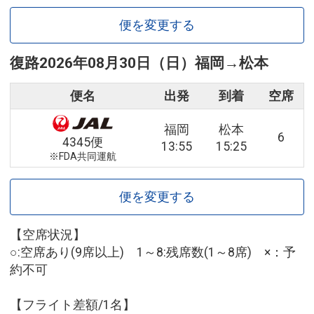
便を変更する
復路
2026年08月30日（日）
福岡
→
松本
便名
出発
到着
空席
福岡
松本
6
4345便
13:55
15:25
※FDA共同運航
便を変更する
【空席状況】
○:空席あり(9席以上) 1～8:残席数(1～8席) ×：予
約不可
【フライト差額/1名】