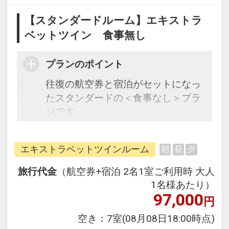
【スタンダードルーム】エキストラ
ベットツイン 食事無し
プランのポイント
往復の航空券と宿泊がセットになっ
たスタンダードの＜食事なし＞プラ
ンです。
フライトと宿泊を自由に組み合わせ
できるダイナミックパッケージだか
エキストラベットツインルーム
朝
昼
夕
ら、一都市滞在はもちろん周遊旅行
にも最適！
旅行代金
（航空券+宿泊 2名1室ご利用時 大人
旅行期間中の1泊だけの宿泊や延
1名様あたり）
泊・飛び泊なども自由自在です。
97,000
円
JALマイレージ会員の方にはフライ
空き：
7室
(08月08日18:00時点)
トマイルが50%貯まります。