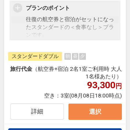
プランのポイント
往復の航空券と宿泊がセットになっ
たスタンダードの＜食事なし＞プラ
ンです。
フライトと宿泊を自由に組み合わせ
できるダイナミックパッケージだか
スタンダードダブル
朝
昼
夕
ら、一都市滞在はもちろん周遊旅行
にも最適！
旅行代金
（航空券+宿泊 2名1室ご利用時 大人
旅行期間中の1泊だけの宿泊や延
1名様あたり）
泊・飛び泊なども自由自在です。
93,300
円
JALマイレージ会員の方にはフライ
空き：
3室
(08月08日18:00時点)
トマイルが50%貯まります。
詳細
選択