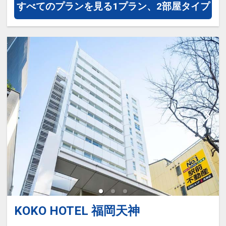
すべてのプランを見る
1プラン、2部屋タイプ
メニュー「博多の朝食」をはじめ、
日替わりのおかず、ヨーロッパから
直輸入したブレッドなど、30品目以
上の豊富なメニューを楽しめます。
□時間：06:45～09:00
■大浴場のご案内
地下１階にあるラジウム人工温泉
「旅人の湯」
□営業時間：15:00～翌02:00/翌朝
05:00～10：00
KOKO HOTEL 福岡天神