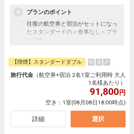
プランのポイント
往復の航空券と宿泊がセットになっ
たスタンダードの＜食事なし＞プラ
ンです。
フライトと宿泊を自由に組み合わせ
できるダイナミックパッケージだか
【喫煙】スタンダードダブル
朝
昼
夕
ら、一都市滞在はもちろん周遊旅行
にも最適！
旅行代金
（航空券+宿泊 2名1室ご利用時 大人
旅行期間中の1泊だけの宿泊や延
1名様あたり）
泊・飛び泊なども自由自在です。
91,800
円
JALマイレージ会員の方にはフライ
空き：
1室
(08月08日18:00時点)
トマイルが50%貯まります。
詳細
選択