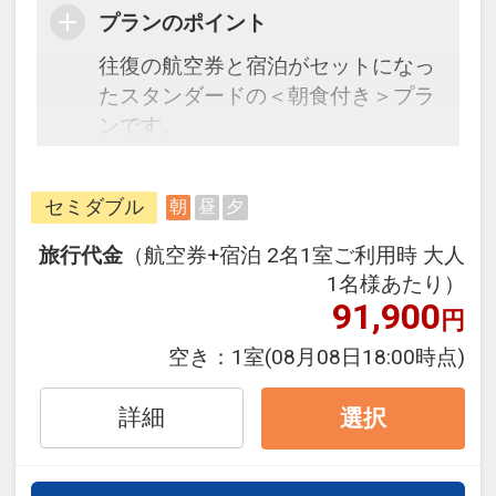
プランのポイント
往復の航空券と宿泊がセットになっ
たスタンダードの＜朝食付き＞プラ
ンです。
フライトと宿泊を自由に組み合わせ
できるダイナミックパッケージだか
セミダブル
朝
昼
夕
ら、一都市滞在はもちろん周遊旅行
にも最適！
旅行代金
（航空券+宿泊 2名1室ご利用時 大人
旅行期間中の1泊だけの宿泊や延
1名様あたり）
泊・飛び泊なども自由自在です。
91,900
円
JALマイレージ会員の方にはフライ
空き：
1室
(08月08日18:00時点)
トマイルが50%貯まります。
詳細
選択
■朝食のご案内
和洋の無料バイキング朝食が魅力で
す。明太子や筑前煮といったご当地