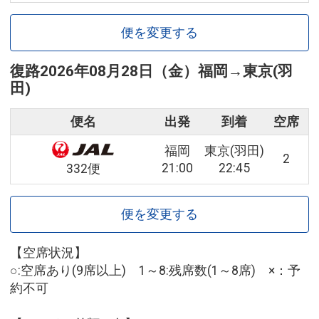
便を変更する
復路
2026年08月28日（金）
福岡
→
東京(羽
田)
便名
出発
到着
空席
福岡
東京(羽田)
2
21:00
22:45
332便
便を変更する
【空席状況】
○:空席あり(9席以上) 1～8:残席数(1～8席) ×：予
約不可