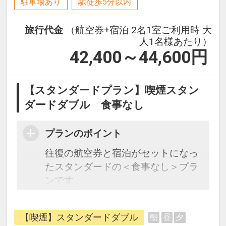
駐車場あり
駅徒歩5分以内
旅行代金
（航空券+宿泊 2名1室ご利用時 大
人1名様あたり）
42,400～44,600
円
【スタンダードプラン】喫煙スタン
ダードダブル 食事なし
プランのポイント
往復の航空券と宿泊がセットになっ
たスタンダードの＜食事なし＞プラ
ンです。
フライトと宿泊を自由に組み合わせ
できるダイナミックパッケージだか
【喫煙】スタンダードダブル
朝
昼
夕
ら、一都市滞在はもちろん周遊旅行