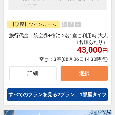
ンです。
フライトと宿泊を自由に組み合わせ
できるダイナミックパッケージだか
【喫煙】ツインルーム
朝
昼
夕
ら、一都市滞在はもちろん周遊旅行
にも最適！
旅行代金
（航空券+宿泊 2名1室ご利用時 大人
旅行期間中の1泊だけの宿泊や延
1名様あたり）
泊・飛び泊なども自由自在です。
43,000
円
JALマイレージ会員の方にはフライ
空き：
3室
(08月06日14:30時点)
トマイルが50%貯まります。
詳細
選択
すべてのプランを見る
2プラン、1部屋タイプ