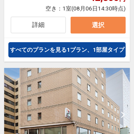
空き：
1室
(08月06日14:30時点)
■送迎のご案内
ホテルから福岡空港国内線の南乗降
詳細
選択
場まで無料の送迎車をご利用いただ
けます。
要事前予約となりますので、詳しく
すべてのプランを見る
1プラン、1部屋タイプ
は直接ホテルへお問い合わせくださ
い。