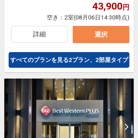
泊・飛び泊なども自由自在です。
43,900
円
JALマイレージ会員の方にはフライ
空き：
2室
(08月06日14:30時点)
トマイルが50%貯まります。
詳細
選択
すべてのプランを見る
2プラン、2部屋タイプ