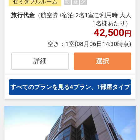
セミダブルルーム
朝
昼
夕
往復の航空券と宿泊がセットになっ
たスタンダードの＜食事なし＞プラ
旅行代金
（航空券+宿泊 2名1室ご利用時 大人
ンです。
1名様あたり）
フライトと宿泊を自由に組み合わせ
42,500
円
できるダイナミックパッケージだか
空き：
1室
(08月06日14:30時点)
ら、一都市滞在はもちろん周遊旅行
にも最適！
詳細
選択
旅行期間中の1泊だけの宿泊や延
泊・飛び泊なども自由自在です。
JALマイレージ会員の方にはフライ
すべてのプランを見る
4プラン、1部屋タイプ
トマイルが50%貯まります。