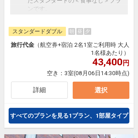
たスタンダードの＜食事なし＞プラ
ンです。
フライトと宿泊を自由に組み合わせ
できるダイナミックパッケージだか
スタンダードダブル
朝
昼
夕
ら、一都市滞在はもちろん周遊旅行
にも最適！
旅行代金
（航空券+宿泊 2名1室ご利用時 大人
旅行期間中の1泊だけの宿泊や延
1名様あたり）
泊・飛び泊なども自由自在です。
43,400
円
JALマイレージ会員の方にはフライ
空き：
3室
(08月06日14:30時点)
トマイルが50%貯まります。
詳細
選択
すべてのプランを見る
1プラン、1部屋タイプ