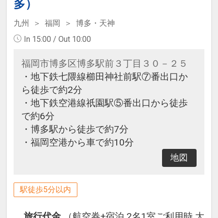
多）
九州
福岡
博多・天神
In 15:00 / Out 10:00
福岡市博多区博多駅前３丁目３０－２５
・地下鉄七隈線櫛田神社前駅⑦番出口か
ら徒歩で約2分
・地下鉄空港線祇園駅⑤番出口から徒歩
で約6分
・博多駅から徒歩で約7分
・福岡空港から車で約10分
地図
駅徒歩5分以内
旅行代金
（航空券+宿泊 2名1室ご利用時 大