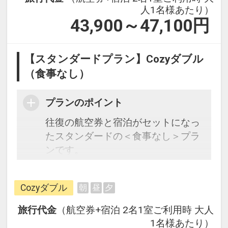
人1名様あたり）
43,900～47,100
円
【スタンダードプラン】Cozyダブル
（食事なし）
プランのポイント
往復の航空券と宿泊がセットになっ
たスタンダードの＜食事なし＞プラ
ンです。
フライトと宿泊を自由に組み合わせ
できるダイナミックパッケージだか
Cozyダブル
朝
昼
夕
ら、一都市滞在はもちろん周遊旅行
にも最適！
旅行代金
（航空券+宿泊 2名1室ご利用時 大人
旅行期間中の1泊だけの宿泊や延
1名様あたり）