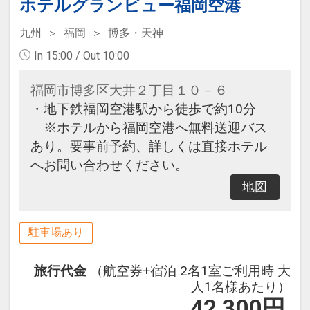
ホテルグランビュー福岡空港
小腹の空いた時間にぴったりのお茶
漬けをご用意しております。
九州
福岡
博多・天神
In 15:00 / Out 10:00
福岡市博多区大井２丁目１０－６
・地下鉄福岡空港駅から徒歩で約10分
※ホテルから福岡空港へ無料送迎バス
あり。要事前予約、詳しくは直接ホテル
へお問い合わせください。
地図
駐車場あり
旅行代金
（航空券+宿泊 2名1室ご利用時 大
人1名様あたり）
42,300
円