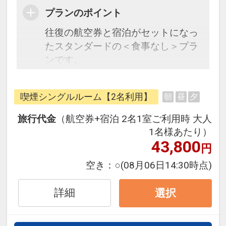
プランのポイント
往復の航空券と宿泊がセットになっ
たスタンダードの＜食事なし＞プラ
ンです。
フライトと宿泊を自由に組み合わせ
できるダイナミックパッケージだか
喫煙シングルルーム【2名利用】
朝
昼
夕
ら、一都市滞在はもちろん周遊旅行
にも最適！
旅行代金
（航空券+宿泊 2名1室ご利用時 大人
旅行期間中の1泊だけの宿泊や延
1名様あたり）
泊・飛び泊なども自由自在です。
43,800
円
JALマイレージ会員の方にはフライ
空き：
○
(08月06日14:30時点)
トマイルが50%貯まります。
詳細
選択