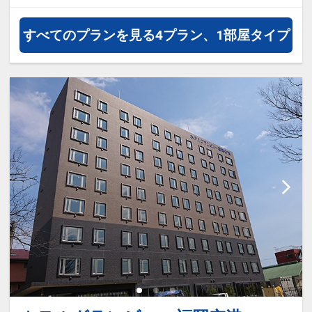
泊・飛び泊なども自由自在です。
JALマイレージ会員の方にはフライ
すべてのプランを見る
4プラン、1部屋タイプ
トマイルが50%貯まります。
【ホテルのおすすめポイント】
・ウェルカムドリンクサービス
（14:00～23:00)
コーヒー、紅茶、ソフトドリンクを
ご用意しております
・ウェルカムバー（14:00～19:00)
生ビールやワイン、カクテルなど、
9種類のお酒をご用意しておりま
す。
お好きな割り方でオリジナルドリン
クをセルフでお楽しみください。
・お茶漬け無料サービス（21:00～
23:00)