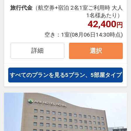
にも最適！
旅行代金
（航空券+宿泊 2名1室ご利用時 大人
旅行期間中の1泊だけの宿泊や延
1名様あたり）
泊・飛び泊なども自由自在です。
42,400
円
JALマイレージ会員の方にはフライ
空き：
1室
(08月06日14:30時点)
トマイルが50%貯まります。
詳細
選択
すべてのプランを見る
5プラン、5部屋タイプ