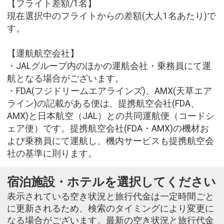
【フライト差額/1名】
現在選択中のフライトからの差額(大人1名あたり)で
す。
【運航航空会社】
・JALグループ内のほかの運航会社・乗務員にて運
航となる場合がございます。
・FDA(フジドリームエアラインズ)、AMX(天草エア
ライン)の記載がある便は、提携航空会社(FDA、
AMX)と日本航空（JAL）との共同運航便（コードシ
ェア便）です。提携航空会社(FDA・AMX)の機材お
よび乗務員にて運航し、機内サービスも提携航空会
社の基準に則ります。
宿泊施設・ホテルを選択してください
表示されている空き状況と旅行代金は一定時間ごと
に更新されるため、検索のタイミングにより変更に
なる場合がございます。最新の空き状況と旅行代金