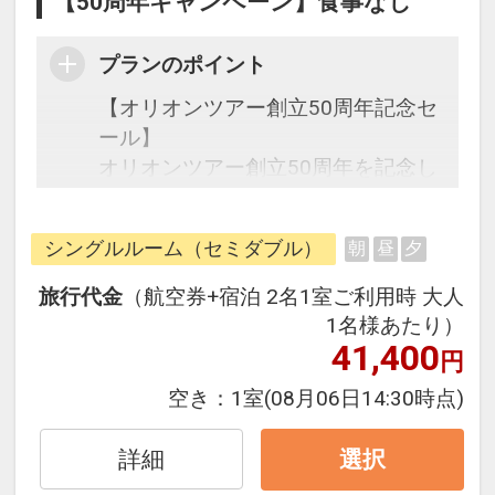
【50周年キャンペーン】食事なし
プランのポイント
【オリオンツアー創立50周年記念セ
ール】
オリオンツアー創立50周年を記念し
た期間限定の特別なセールです。
シングルルーム（セミダブル）
朝
昼
夕
往復の航空券と宿泊がセットになっ
たスタンダードの＜食事なし＞プラ
旅行代金
（航空券+宿泊 2名1室ご利用時 大人
ンです。
1名様あたり）
フライトと宿泊を自由に組み合わせ
41,400
円
できるダイナミックパッケージだか
空き：
1室
(08月06日14:30時点)
ら、一都市滞在はもちろん周遊旅行
にも最適！
詳細
選択
旅行期間中の1泊だけの宿泊や延