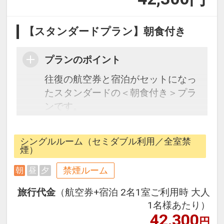
【スタンダードプラン】朝食付き
プランのポイント
往復の航空券と宿泊がセットになっ
たスタンダードの＜朝食付き＞プラ
ンです。
フライトと宿泊を自由に組み合わせ
できるダイナミックパッケージだか
シングルルーム（セミダブル利用／全室禁
ら、一都市滞在はもちろん周遊旅行
煙）
にも最適！
禁煙ルーム
朝
昼
夕
旅行期間中の1泊だけの宿泊や延
泊・飛び泊なども自由自在です。
旅行代金
（航空券+宿泊 2名1室ご利用時 大人
JALマイレージ会員の方にはフライ
1名様あたり）
トマイルが50%貯まります。
42,300
円