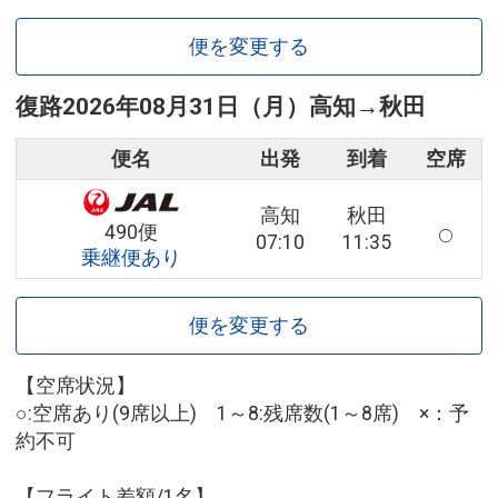
便を変更する
復路
2026年08月31日（月）
高知
→
秋田
便名
出発
到着
空席
高知
秋田
490便
07:10
11:35
乗継便あり
便を変更する
【空席状況】
○:空席あり(9席以上) 1～8:残席数(1～8席) ×：予
約不可
【フライト差額/1名】