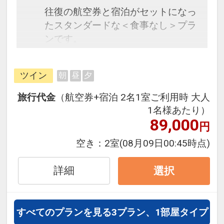
往復の航空券と宿泊がセットになっ
たスタンダードな＜食事なし＞プラ
ンです。
フライトと宿泊を自由に組み合わせ
できるダイナミックパッケージだか
ツイン
朝
昼
夕
ら、一都市滞在はもちろん周遊旅行
にも最適！
旅行代金
（航空券+宿泊 2名1室ご利用時 大人
旅行期間中の1泊だけの宿泊や延
1名様あたり）
泊・飛び泊なども自由自在です。
89,000
円
フライトは、安心のJAL（または
空き：
2室
(08月09日00:45時点)
JALグループ）確約！フライトマイ
ル50%貯まります。
詳細
選択
オプションでレンタカーや現地交
通・体験プランなどの追加（同時予
約）が可能なプランもございます。
すべてのプランを見る
3プラン、1部屋タイプ