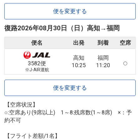
便を変更する
復路
2026年08月30日（日）
高知
→
福岡
便名
出発
到着
空席
高知
福岡
3582便
10:25
11:20
※J-AIR運航
便を変更する
【空席状況】
○:空席あり(9席以上) 1～8:残席数(1～8席) ×：予
約不可
【フライト差額/1名】