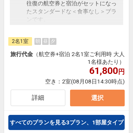
往復の航空券と宿泊がセットになっ
たスタンダードな＜食事なし＞プラ
ンです。
フライトと宿泊を自由に組み合わせ
できるダイナミックパッケージだか
2名1室
朝
昼
夕
ら、一都市滞在はもちろん周遊旅行
にも最適！
旅行代金
（航空券+宿泊 2名1室ご利用時 大人
旅行期間中の1泊だけの宿泊や延
1名様あたり）
泊・飛び泊なども自由自在です。
61,800
円
フライトは、安心のJAL（または
空き：
2室
(08月08日14:30時点)
JALグループ）確約！フライトマイ
ル50%貯まります。
詳細
選択
オプションでレンタカーや現地交
通・体験プランなどの追加（同時予
約）が可能なプランもございます。
すべてのプランを見る
3プラン、1部屋タイプ