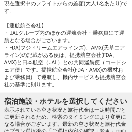
現在選択中のフライトからの差額(大人1名あたり)で
す。
【運航航空会社】
・JALグループ内のほかの運航会社・乗務員にて運
航となる場合がございます。
・FDA(フジドリームエアラインズ)、AMX(天草エア
ライン)の記載がある便は、提携航空会社(FDA、
AMX)と日本航空（JAL）との共同運航便（コードシ
ェア便）です。提携航空会社(FDA・AMX)の機材お
よび乗務員にて運航し、機内サービスも提携航空会
社の基準に則ります。
宿泊施設・ホテルを選択してください
表示されている空き状況と旅行代金は一定時間ごと
に更新されるため、検索のタイミングにより変更に
なる場合がございます。最新の空き状況と旅行代金
はプラン選択後の「ご選択内容の確認・変更」画面