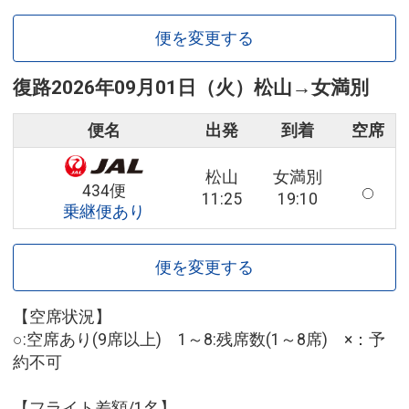
便を変更する
復路
2026年09月01日（火）
松山
→
女満別
便名
出発
到着
空席
松山
女満別
434便
11:25
19:10
乗継便あり
便を変更する
【空席状況】
○:空席あり(9席以上) 1～8:残席数(1～8席) ×：予
約不可
【フライト差額/1名】