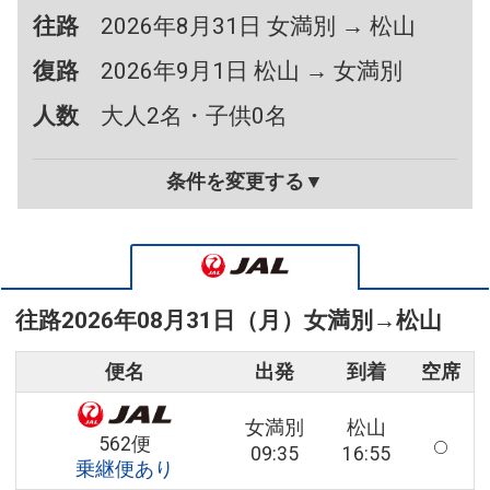
往路
2026年8月31日 女満別 → 松山
復路
2026年9月1日 松山 → 女満別
人数
大人2名・子供0名
条件を変更する▼
往路
2026年08月31日（月）
女満別
→
松山
便名
出発
到着
空席
女満別
松山
562便
09:35
16:55
乗継便あり