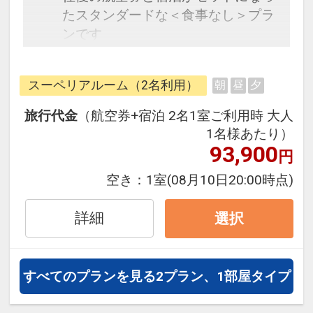
たスタンダードな＜食事なし＞プラ
ンです
水の都ともいわれる愛媛県西条市に
スーペリアルーム（2名利用）
朝
昼
夕
創られた日本初のゼロエネルギーホ
テル。伊予青石が持つ色味を基調と
旅行代金
（航空券+宿泊 2名1室ご利用時 大人
したHOTELタイプの客室は、コンパ
1名様あたり）
クトながら快適な滞在に十分な機能
93,900
円
を備え、出張等でのビジネス利用か
空き：
1室
(08月10日20:00時点)
らお二人での小旅行まで、気軽にい
とまち滞在をお楽しみいただけます
詳細
選択
すべてのプランを見る
2プラン、1部屋タイプ