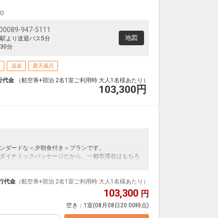
00
89-947-5111
地図
駅より送迎バス5分
30分
場
温泉
露天風呂
行代金
（航空券+宿泊 2名1室ご利用時 大人1名様あたり）
103,300
円
ンダードな＜夕朝食付き＞プランです。
ダイナミックパッケージだから、一都市滞在はもちろ
泊なども自由自在です。
ループ）確約！フライトマイル50%貯まります。
行代金
（航空券+宿泊 2名1室ご利用時 大人1名様あたり）
プランなどの追加（同時予約）が可能なプランもござ
103,300
円
空き：
1室
(08月08日20:00時点)