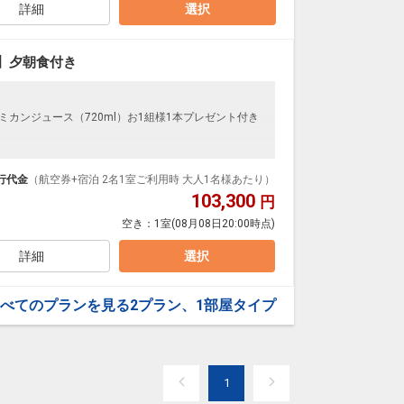
詳細
選択
】夕朝食付き
ミカンジュース（720ml）お1組様1本プレゼント付き
(15：00～22：00)
ンダードな＜夕朝食付き＞プランです。
ダイナミックパッケージだから、一都市滞在はもちろ
行代金
（航空券+宿泊 2名1室ご利用時 大人1名様あたり）
103,300
円
泊なども自由自在です。
空き：
1室
(08月08日20:00時点)
ループ）確約！フライトマイル50%貯まります。
支払いが現地にて必要となります。
プランなどの追加（同時予約）が可能なプランもござ
詳細
選択
べてのプランを見る
2プラン、1部屋タイプ
1