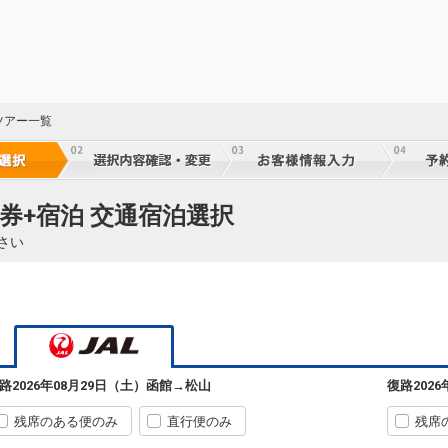
ツアー一覧
券+宿泊 交通宿泊選択
さい
路
2026年08月29日（土）
函館
→
松山
復路
202
残席のある便のみ
直行便のみ
残席
函館
松山
7
+2,300円
584便
43