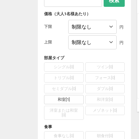
検索
価格（大人1名様あたり）
下限
円
上限
円
部屋タイプ
シングル
[
0
]
ツイン
[
0
]
トリプル
[
0
]
フォース
[
0
]
セミダブル
[
0
]
ダブル
[
0
]
和室
[
1
]
和洋室
[
0
]
洋室または和室
メゾネット
[
0
]
[
0
]
食事
食事なし
[
0
]
朝食付
[
0
]