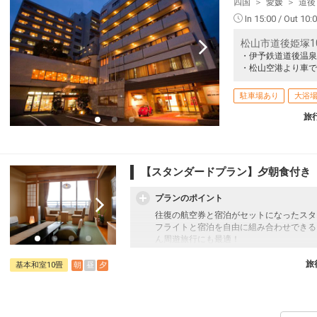
四国
愛媛
道後
In 15:00 / Out 10:
松山市道後姫塚1000
・伊予鉄道道後温泉
・松山空港より車で
駐車場あり
大浴
旅
【スタンダードプラン】夕朝食付き
プランのポイント
往復の航空券と宿泊がセットになったスタ
フライトと宿泊を自由に組み合わせできる
ん周遊旅行にも最適！
旅行期間中の1泊だけの宿泊や延泊・飛び
フライトは、安心のJAL（またはJALグ
旅
朝
昼
夕
基本和室10畳
オプションでレンタカーや現地交通・体験
います。
【夕食】