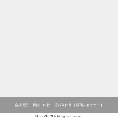
【宿泊者特典】
・2階ロビーラウンジにてフリードリンク利用可
・湯足袋ご用意(大人のみ)
・6～9月宿泊限定、みかんジュース（72
ます。）
【幼児添い寝のお子様】
1歳～未就学児
施設使用料として1人1泊1,980円のお
会社概要
標識・約款
旅行条件書
画面共有サポート
©ORION-TOUR All Rights Reserved.