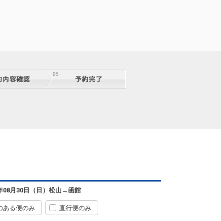
6年08月30日（日）
松山
→
函館
のある便のみ
直行便のみ
松山
函館
+0円
0便