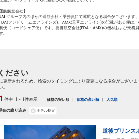
運航航空会社】
JALグループ内のほかの運航会社・乗務員にて運航となる場合がございます
FDA(フジドリームエアラインズ)、AMX(天草エアライン)の記載がある便は、提
航便（コードシェア便）です。提携航空会社(FDA・AMX)の機材および乗
す。
ください
に更新されるため、検索のタイミングにより変更になる場合がございま
い。
1
件中
1～1件表示
価格の安い順
価格の高い順
人気順
現在の絞り込み
ホテル指定
道後プリンス