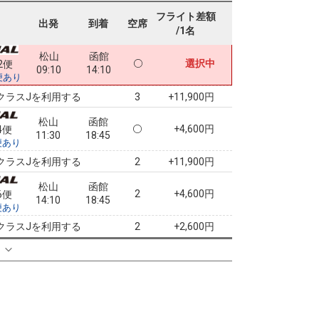
07:10
14:10
便あり
フライト差額
出発
到着
空席
/1名
クラスJを利用する
+11,900円
3
松山
函館
選択中
2便
09:10
14:10
便あり
クラスJを利用する
+11,900円
3
松山
函館
+4,600円
4便
11:30
18:45
便あり
クラスJを利用する
+11,900円
2
松山
函館
2
+4,600円
6便
14:10
18:45
便あり
クラスJを利用する
+2,600円
2
る