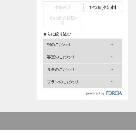
夕食付
[
0
]
1泊2食(夕朝)
[
1
]
1泊3食(夕朝昼)
[
0
]
さらに絞り込む
宿のこだわり
客室のこだわり
食事のこだわり
プランのこだわり