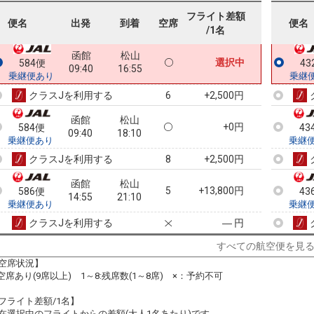
09:40
13:35
乗継便あり
乗継
フライト差額
便名
出発
到着
空席
便名
/1名
クラスJを利用する
+14,200円
2
函館
松山
選択中
584便
43
09:40
16:55
乗継便あり
乗継
クラスJを利用する
+2,500円
6
函館
松山
+0円
584便
43
09:40
18:10
乗継便あり
乗継
クラスJを利用する
+2,500円
8
函館
松山
5
+13,800円
586便
43
14:55
21:10
乗継便あり
乗継
クラスJを利用する
― 円
すべての航空便を見
空席状況】
:空席あり(9席以上) 1～8:残席数(1～8席) ×：予約不可
フライト差額/1名】
在選択中のフライトからの差額(大人1名あたり)です。