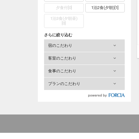
夕食付
[
0
]
1泊2食(夕朝)
[
1
]
1泊3食(夕朝昼)
[
0
]
さらに絞り込む
宿のこだわり
客室のこだわり
食事のこだわり
プランのこだわり