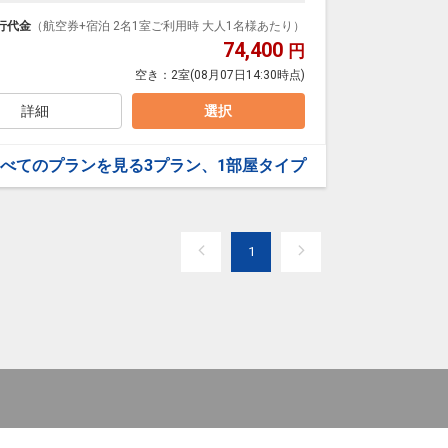
で、道後温泉本館や商店街へは徒歩すぐ。
で、どうぞごゆっくりとおくつろぎください。
行代金
（航空券+宿泊 2名1室ご利用時 大人1名様あたり）
74,400
円
空き：
2室
(08月07日14:30時点)
支払いが必要となります。（現地払い）
詳細
選択
べてのプランを見る
3プラン、1部屋タイプ
1