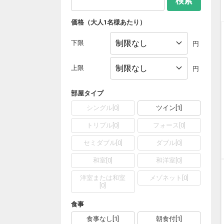
検索
価格（大人1名様あたり）
下限
円
上限
円
部屋タイプ
シングル
[
0
]
ツイン
[
1
]
トリプル
[
0
]
フォース
[
0
]
セミダブル
[
0
]
ダブル
[
0
]
和室
[
0
]
和洋室
[
0
]
洋室または和室
メゾネット
[
0
]
[
0
]
食事
食事なし
[
1
]
朝食付
[
1
]