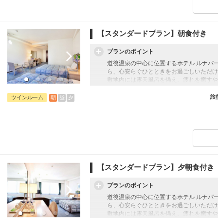
【スタンダードプラン】朝食付き
プランのポイント
道後温泉の中心に位置するホテル ルナパ
ら、心安らぐひとときをお過ごしいただけ
敷地内には露天風呂を備え、疲れを癒すや
観光やビジネスの拠点としても便利な立地
和の趣と現代的な快適さを兼ね備えた客室
旅
朝
昼
夕
ツインルーム
【添い寝幼児のお子様について】
添い寝幼児：1歳～5歳
施設使用料として1人1泊1,100円のお
【スタンダードプラン】夕朝食付き
プランのポイント
道後温泉の中心に位置するホテル ルナパ
ら、心安らぐひとときをお過ごしいただけ
敷地内には露天風呂を備え、疲れを癒すや