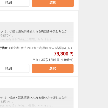
詳細
選択
ークは、伝統と温泉情緒あふれる街並みを楽しみなが
る宿です。
わらかな湯を存分にご堪能いただけます。
で、道後温泉本館や商店街へは徒歩すぐ。
で、どうぞごゆっくりとおくつろぎください。
行代金
（航空券+宿泊 2名1室ご利用時 大人1名様あたり）
73,300
円
空き：
2室
(08月07日14:30時点)
支払いが必要となります。（現地払い）
詳細
選択
ークは、伝統と温泉情緒あふれる街並みを楽しみなが
る宿です。
わらかな湯を存分にご堪能いただけます。