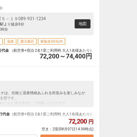
00
１９089-931-1234
地図
駅より徒歩5分
30分
場
温泉
露天風呂
駅徒歩5分以内
行代金
（航空券+宿泊 2名1室ご利用時 大人1名様あたり）
72,200～74,400
円
ークは、伝統と温泉情緒あふれる街並みを楽しみなが
る宿です。
わらかな湯を存分にご堪能いただけます。
で、道後温泉本館や商店街へは徒歩すぐ。
で、どうぞごゆっくりとおくつろぎください。
行代金
（航空券+宿泊 2名1室ご利用時 大人1名様あたり）
72,200
円
空き：
2室
(08月07日14:30時点)
支払いが必要となります。（現地払い）