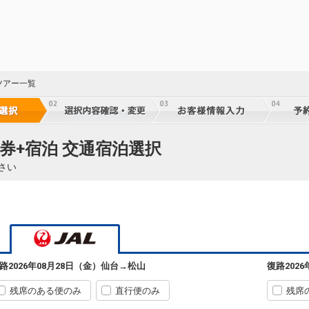
ツアー一覧
券+宿泊 交通宿泊選択
さい
路
2026年08月28日（金）
仙台
→
松山
復路
202
残席のある便のみ
直行便のみ
残席