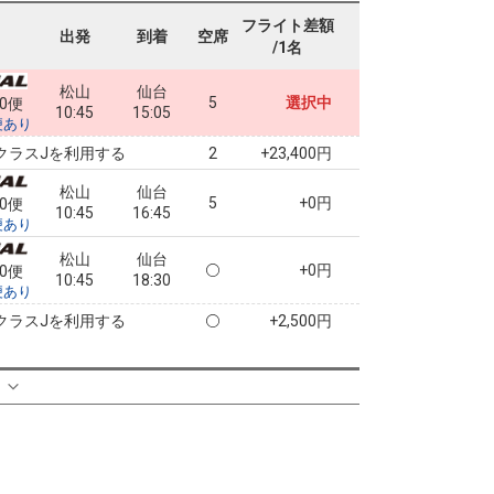
フライト差額
出発
到着
空席
/1名
松山
仙台
5
選択中
00便
10:45
15:05
便あり
クラスJを利用する
+23,400円
2
松山
仙台
5
+0円
00便
10:45
16:45
便あり
松山
仙台
+0円
00便
10:45
18:30
便あり
クラスJを利用する
+2,500円
る