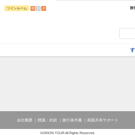
観光やビジネスの拠点としても便利な立地
和の趣と現代的な快適さを兼ね備えた客室
旅
朝
昼
夕
ツインルーム
【添い寝幼児のお子様について】
添い寝幼児：1歳～5歳
施設使用料として1人1泊1,100円のお
す
会社概要
標識・約款
旅行条件書
画面共有サポート
©ORION-TOUR All Rights Reserved.