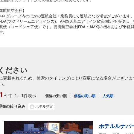
クラスJを利用する
+23,400円
2
運航航空会社】
JALグループ内のほかの運航会社・乗務員にて運航となる場合がございます
FDA(フジドリームエアラインズ)、AMX(天草エアライン)の記載がある便は、提
航便（コードシェア便）です。提携航空会社(FDA・AMX)の機材および乗
す。
ください
に更新されるため、検索のタイミングにより変更になる場合がございま
い。
1
件中
1～1件表示
価格の安い順
価格の高い順
人気順
現在の絞り込み
ホテル指定
ホテルルナパ