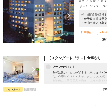
四国
愛媛
道後
In 15:00 / Out 10:
松山市道後鷺谷町５－
・伊予鉄道道後温泉
・松山空港より車で
駐車場あり
大浴
旅
【スタンダードプラン】食事なし
プランのポイント
道後温泉の中心に位置するホテル ルナパ
ら、心安らぐひとときをお過ごしいただけ
敷地内には露天風呂を備え、疲れを癒すや
観光やビジネスの拠点としても便利な立地
和の趣と現代的な快適さを兼ね備えた客室
旅
朝
昼
夕
ツインルーム
【添い寝幼児のお子様について】
添い寝幼児：1歳～5歳
施設使用料として1人1泊1,100円のお