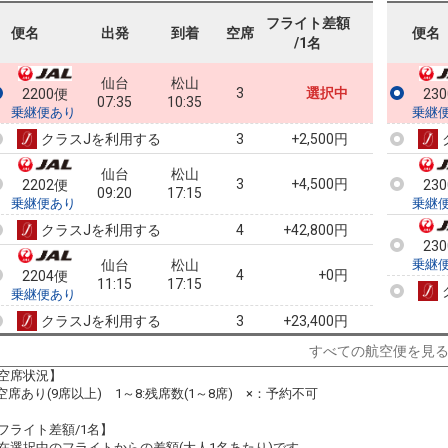
フライト差額
便名
出発
到着
空席
便名
/1名
仙台
松山
3
選択中
2200便
23
07:35
10:35
乗継便あり
乗継
クラスJを利用する
+2,500円
3
仙台
松山
3
+4,500円
2202便
23
09:20
17:15
乗継便あり
乗継
クラスJを利用する
+42,800円
4
23
仙台
松山
乗継
4
+0円
2204便
11:15
17:15
乗継便あり
クラスJを利用する
+23,400円
3
すべての航空便を見
仙台
松山
3
+8,900円
2206便
12:35
17:15
空席状況】
乗継便あり
:空席あり(9席以上) 1～8:残席数(1～8席) ×：予約不可
仙台
松山
3
+12,900円
2210便
フライト差額/1名】
14:55
17:15
乗継便あり
在選択中のフライトからの差額(大人1名あたり)です。