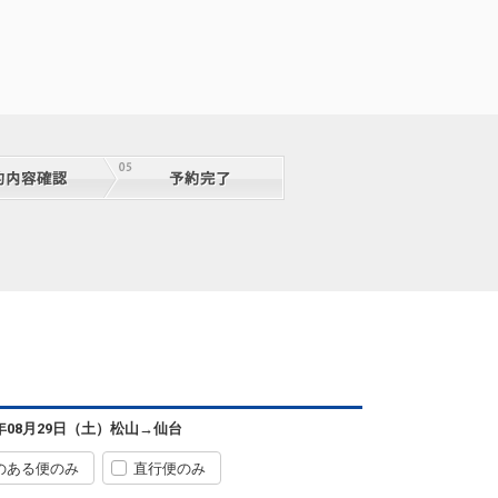
6年08月29日（土）
松山
→
仙台
のある便のみ
直行便のみ